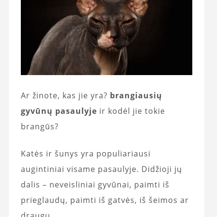
Ar žinote, kas jie yra?
brangiausių
gyvūnų pasaulyje
ir kodėl jie tokie
brangūs?
Katės ir šunys yra populiariausi
augintiniai visame pasaulyje. Didžioji jų
dalis – neveisliniai gyvūnai, paimti iš
prieglaudų, paimti iš gatvės, iš šeimos ar
draugų.