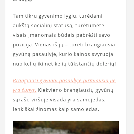
Tam tikru gyvenimo lygiu, turėdami
aukštą socialinį statusą, turėtumėte
visais įmanomais būdais pabrėžti savo
poziciją. Vienas iš jų – turėti brangiausią
gyvūną pasaulyje, kurio kainos svyruoja
nuo kelių iki net kelių tūkstančių dolerių!
Brangiausi gyvūnai pasaulyje pirmiausia jie
yra šunys.
Kiekvieno brangiausių gyvūnų
sąrašo viršuje visada yra samojedas,
lenkiškai žinomas kaip samojedas.