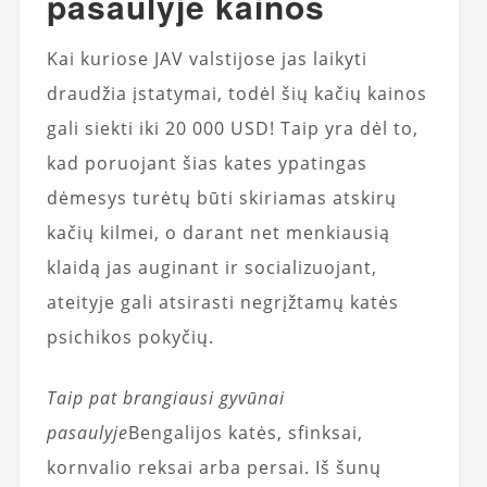
pasaulyje kainos
Kai kuriose JAV valstijose jas laikyti
draudžia įstatymai, todėl šių kačių kainos
gali siekti iki 20 000 USD! Taip yra dėl to,
kad poruojant šias kates ypatingas
dėmesys turėtų būti skiriamas atskirų
kačių kilmei, o darant net menkiausią
klaidą jas auginant ir socializuojant,
ateityje gali atsirasti negrįžtamų katės
psichikos pokyčių.
Taip pat brangiausi gyvūnai
pasaulyje
Bengalijos katės, sfinksai,
kornvalio reksai arba persai. Iš šunų