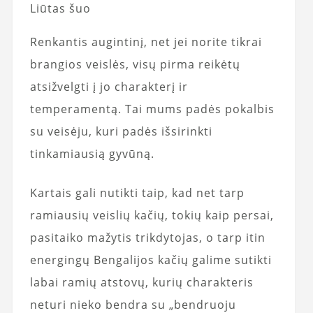
Liūtas šuo
Renkantis augintinį, net jei norite tikrai
brangios veislės, visų pirma reikėtų
atsižvelgti į jo charakterį ir
temperamentą. Tai mums padės pokalbis
su veisėju, kuri padės išsirinkti
tinkamiausią gyvūną.
Kartais gali nutikti taip, kad net tarp
ramiausių veislių kačių, tokių kaip persai,
pasitaiko mažytis trikdytojas, o tarp itin
energingų Bengalijos kačių galime sutikti
labai ramių atstovų, kurių charakteris
neturi nieko bendra su „bendruoju