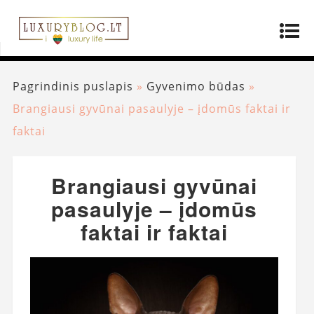
Pagrindinis puslapis
»
Gyvenimo būdas
»
Brangiausi gyvūnai pasaulyje – įdomūs faktai ir
faktai
Brangiausi gyvūnai
pasaulyje – įdomūs
faktai ir faktai