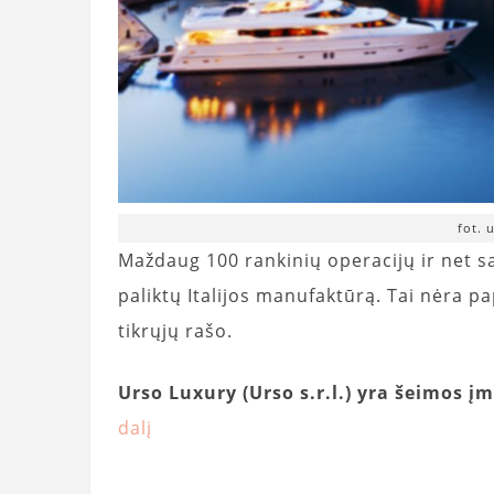
fot. 
Maždaug 100 rankinių operacijų ir net sav
paliktų Italijos manufaktūrą. Tai nėra p
tikrųjų rašo.
Urso Luxury (Urso s.r.l.) yra šeimos į
dalį