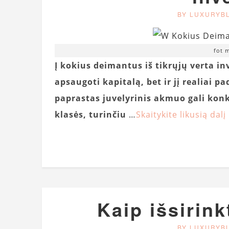
BY LUXURYB
fot 
Į kokius deimantus iš tikrųjų verta inv
apsaugoti kapitalą, bet ir jį realiai pa
paprastas juvelyrinis akmuo gali kon
klasės, turinčiu
…
Skaitykite likusią dalį
Kaip išsirink
BY LUXURYB