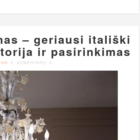
s – geriausi itališki
storija ir pasirinkimas
LOG
KOMENTARŲ: 0