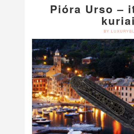
Pióra Urso – i
kuria
BY LUXURYB