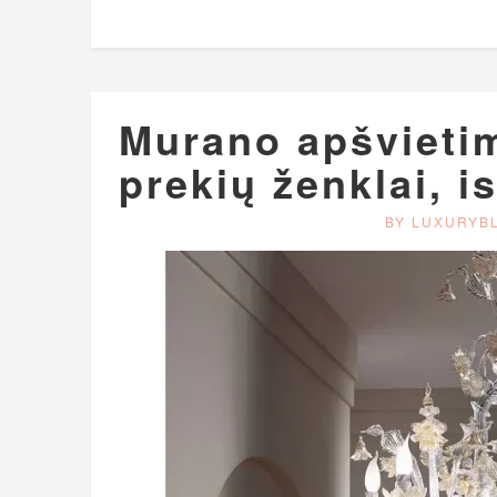
Murano apšvietima
prekių ženklai, i
BY LUXURYB