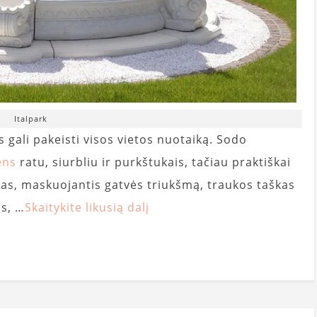
Italpark
 gali pakeisti visos vietos nuotaiką. Sodo
ens
ratu, siurbliu ir purkštukais, tačiau praktiškai
tras, maskuojantis gatvės triukšmą, traukos taškas
s, …
Skaitykite likusią dalį