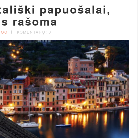
tališki papuošalai,
is rašoma
LOG
KOMENTARŲ: 0