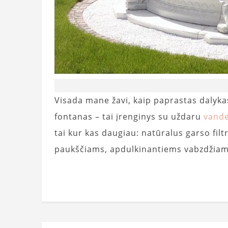
Visada mane žavi, kaip paprastas dalykas
fontanas – tai įrenginys su uždaru
vand
tai kur kas daugiau: natūralus garso fil
paukščiams, apdulkinantiems vabzdžiam