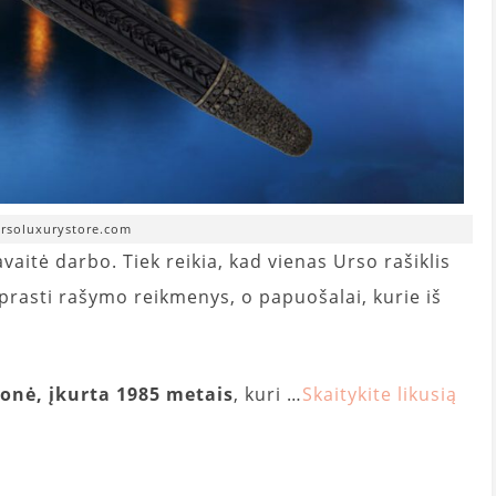
ursoluxurystore.com
aitė darbo. Tiek reikia, kad vienas Urso rašiklis
aprasti rašymo reikmenys, o papuošalai, kurie iš
monė, įkurta 1985 metais
, kuri …
Skaitykite likusią