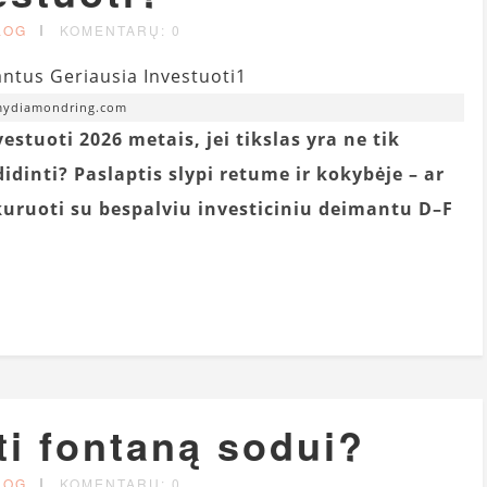
LOG
KOMENTARŲ: 0
mydiamondring.com
estuoti 2026 metais, jei tikslas yra ne tik
didinti? Paslaptis slypi retume ir kokybėje – ar
kuruoti su bespalviu investiciniu deimantu D–F
ti fontaną sodui?
LOG
KOMENTARŲ: 0