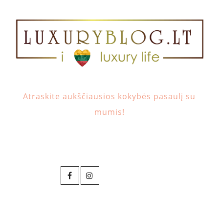
Atraskite aukščiausios kokybės pasaulį su
mumis!