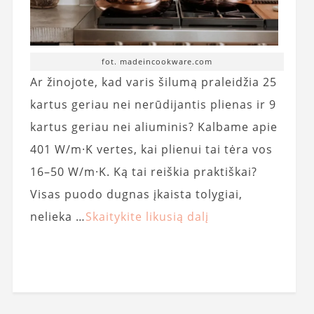
fot. madeincookware.com
Ar žinojote, kad varis šilumą praleidžia 25
kartus geriau nei nerūdijantis plienas ir 9
kartus geriau nei aliuminis? Kalbame apie
401 W/m·K vertes, kai plienui tai tėra vos
16–50 W/m·K. Ką tai reiškia praktiškai?
Visas puodo dugnas įkaista tolygiai,
nelieka …
Skaitykite likusią dalį