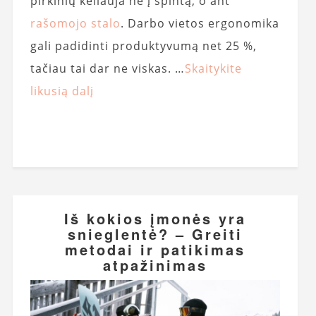
pirkinių keliauja ne į spintą, o ant
rašomojo stalo
. Darbo vietos ergonomika
gali padidinti produktyvumą net 25 %,
tačiau tai dar ne viskas. …
Skaitykite
likusią dalį
Iš kokios įmonės yra
snieglentė? – Greiti
metodai ir patikimas
atpažinimas