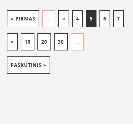
« PIRMAS
...
«
4
5
6
7
»
10
20
30
...
PASKUTINIS »