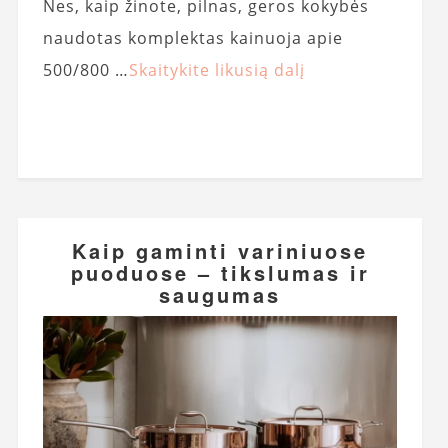
Nes, kaip žinote, pilnas, geros kokybės
naudotas komplektas kainuoja apie
500/800 …
Skaitykite likusią dalį
Kaip gaminti variniuose
puoduose – tikslumas ir
saugumas