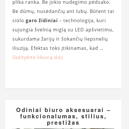
plika ranka. Be jokio nudegimo pėdsako.
Be dūmų, nusėdančių ant lubų. Būtent tai
siūlo
garo židiniai
– technologija, kuri
sujungia švelnią miglą su LED apšvietimu,
sukurdama žarijų ir šokančių liepsnelių
iliuziją. Efektas toks įtikinamas, kad …
Skaitykite likusią dalį
Odiniai biuro aksesuarai –
funkcionalumas, stilius,
prestižas