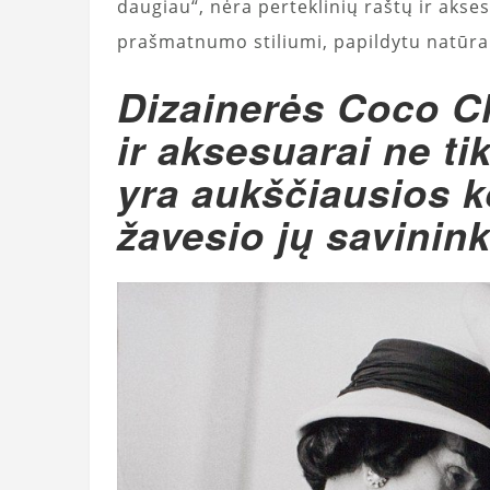
daugiau“, nėra perteklinių raštų ir akses
prašmatnumo stiliumi, papildytu natūrali
Dizainerės Coco Ch
ir aksesuarai ne tik
yra aukščiausios k
žavesio jų savinink