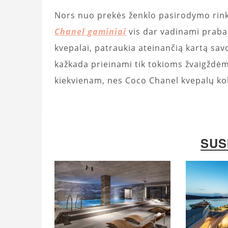
Nors nuo prekės ženklo pasirodymo rin
Chanel gaminiai
vis dar vadinami praban
kvepalai, patraukia ateinančią kartą sav
kažkada prieinami tik tokioms žvaigždė
kiekvienam, nes Coco Chanel kvepalų kole
SUS