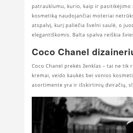
patrauklumu, kurio, kaip ir pasitikėjim
kosmetiką naudojančiai moteriai netrūks
atspalvį, kurį paliečia švelni saulė, o j
elegantiškomis. Balta spalva reiškia švies
Coco Chanel dizaineri
Coco Chanel prekės ženklas – tai ne tik r
kremai, veido kaukės bei vonios kosmetik
asortimente yra ir išskirtinių dviračių, s