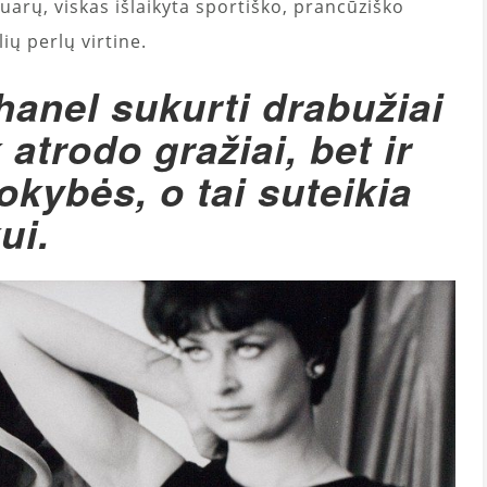
uarų, viskas išlaikyta sportiško, prancūziško
ų perlų virtine.
anel sukurti drabužiai
 atrodo gražiai, bet ir
okybės, o tai suteikia
ui.