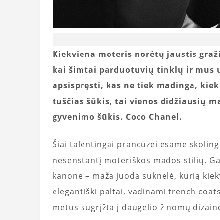
Kiekviena moteris norėtų jaustis graži, 
kai šimtai parduotuvių tinklų ir mus
apsispręsti, kas ne tiek madinga, kiek 
tuščias šūkis, tai vienos didžiausių m
gyvenimo šūkis. Coco Chanel.
Šiai talentingai prancūzei esame skolingi
nesenstantį moteriškos mados stilių. G
kanone – maža juoda suknelė, kurią kiek
elegantiški paltai, vadinami trench coats,
metus sugrįžta į daugelio žinomų dizain