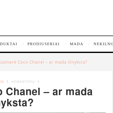
DUKTAI
PRODIUSERIAI
MADA
NEKILNO
izainerė Coco Chanel – ar mada išnyksta?
OG
KOMENTARŲ: 0
o Chanel – ar mada
nyksta?