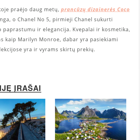
koje praėjo daug metų,
prancūzų dizainerės Coco
ga, o Chanel No 5, pirmieji Chanel sukurti
o paprastumu ir elegancija. Kvepalai ir kosmetika,
ms kaip Marilyn Monroe, dabar yra pasiekiami
kcijose yra ir vyrams skirtų prekių.
IJĘ ĮRAŠAI