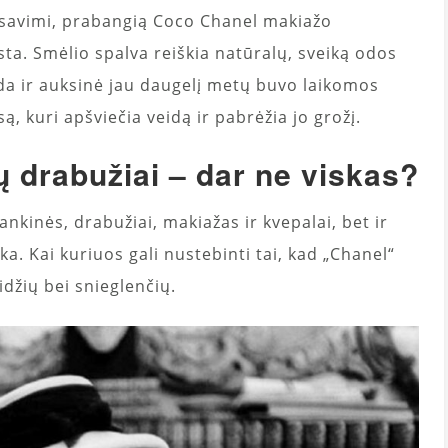
o savimi, prabangią Coco Chanel makiažo
ta. Smėlio spalva reiškia natūralų, sveiką odos
uoda ir auksinė jau daugelį metų buvo laikomos
ą, kuri apšviečia veidą ir pabrėžia jo grožį.
ų drabužiai – dar ne viskas?
ankinės, drabužiai, makiažas ir kvepalai, bet ir
a. Kai kuriuos gali nustebinti tai, kad „Chanel“
lidžių bei snieglenčių.