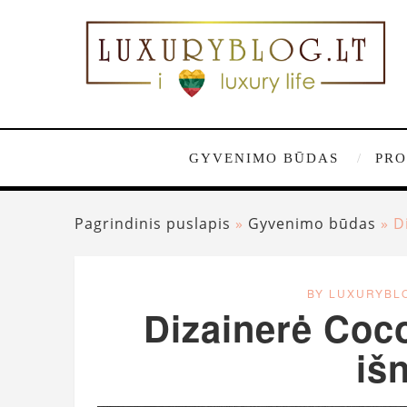
GYVENIMO BŪDAS
PRO
Pagrindinis puslapis
»
Gyvenimo būdas
»
D
BY LUXURYBL
Dizainerė Coc
iš