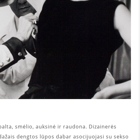
balta, smėlio, auksinė ir raudona. Dizainerės
dažais dengtos lūpos dabar asocijuojasi su sekso