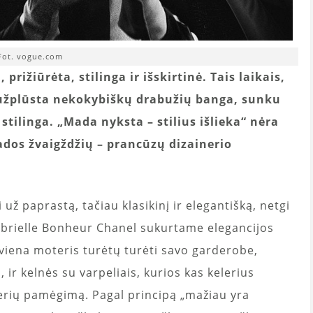
Fot. vogue.com
prižiūrėta, stilinga ir išskirtinė. Tais laikais,
 užplūsta nekokybiškų drabužių banga, sunku
stilinga. „Mada nyksta – stilius išlieka“ nėra
ados žvaigždžių – prancūzų dizainerio
 už paprastą, tačiau klasikinį ir elegantišką, netgi
abrielle Bonheur Chanel sukurtame elegancijos
viena moteris turėtų turėti savo garderobe,
 ir kelnės su varpeliais, kurios kas kelerius
erių pamėgimą. Pagal principą „mažiau yra