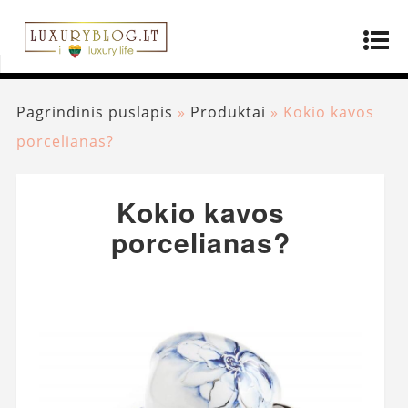
Pagrindinis puslapis
»
Produktai
»
Kokio kavos
porcelianas?
Kokio kavos
porcelianas?