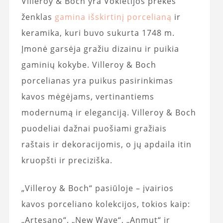
Villeroy & Boch yra Vokietijos prekės
ženklas
gamina išskirtinį porcelianą
ir
keramika, kuri buvo sukurta 1748 m.
Įmonė garsėja gražiu dizainu ir puikia
gaminių kokybe. Villeroy & Boch
porcelianas yra puikus pasirinkimas
kavos mėgėjams, vertinantiems
modernumą ir eleganciją. Villeroy & Boch
puodeliai dažnai puošiami gražiais
raštais ir dekoracijomis, o jų apdaila itin
kruopšti ir preciziška.
„Villeroy & Boch“ pasiūloje – įvairios
kavos porceliano kolekcijos, tokios kaip:
„Artesano“, „New Wave“, „Anmut“ ir