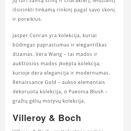
jų turi savitą stilių ir charakterį, leidžiantį
išsirinkti tinkamą rinkinį pagal savo skonį
ir poreikius.
Jasper Conran yra kolekcija, kuriai
būdingas paprastumas ir elegantiškas
dizainas. Vera Wang – tai mados ir
aukštosios mados įkvėpta kolekcija,
kurioje dera elegancija ir modernumas.
Renaissance Gold – aukso elementais
dekoruota kolekcija, o Paeonia Blush –
gražių gėlių motyvų kolekcija.
Villeroy & Boch