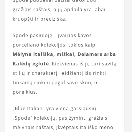
Spode puodeliai dažnai dekoruoti
gražiais raštais, o jų apdaila yra labai
kruopšti ir preciziška.
Spode pasiūloje – įvairios kavos
porceliano kolekcijos, tokios kaip:
Mėlyna itališka, miškai, Delamere arba
Kalėdų eglutė
. Kiekvienas iš jų turi savitą
stilių ir charakterį, leidžiantį išsirinkti
tinkamą rinkinį pagal savo skonį ir
poreikius.
„Blue Italian“ yra viena garsiausių
„Spode“ kolekcijų, pasižyminti gražiais
mėlynais raštais, įkvėptais itališko meno.