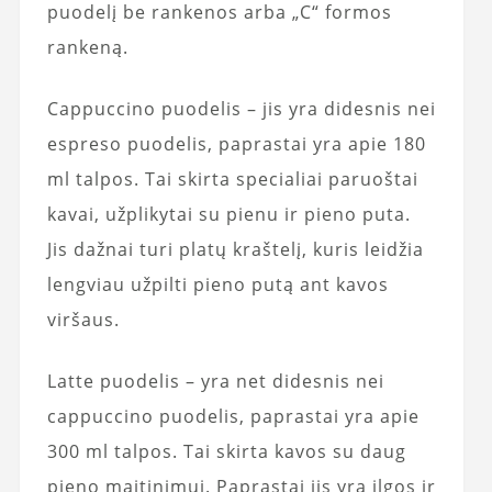
puodelį be rankenos arba „C“ formos
rankeną.
Cappuccino puodelis – jis yra didesnis nei
espreso puodelis, paprastai yra apie 180
ml talpos. Tai skirta specialiai paruoštai
kavai, užplikytai su pienu ir pieno puta.
Jis dažnai turi platų kraštelį, kuris leidžia
lengviau užpilti pieno putą ant kavos
viršaus.
Latte puodelis – yra net didesnis nei
cappuccino puodelis, paprastai yra apie
300 ml talpos. Tai skirta kavos su daug
pieno maitinimui. Paprastai jis yra ilgos ir