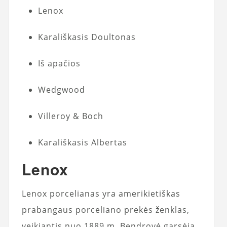
Lenox
Karališkasis Doultonas
Iš apačios
Wedgwood
Villeroy & Boch
Karališkasis Albertas
Lenox
Lenox porcelianas yra amerikietiškas
prabangaus porceliano prekės ženklas,
veikiantis nuo 1889 m. Bendrovė garsėja