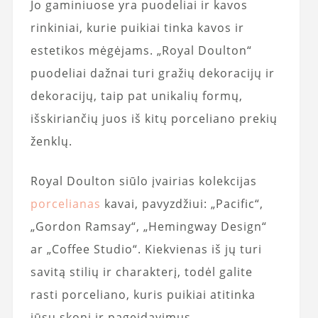
Jo gaminiuose yra puodeliai ir kavos
rinkiniai, kurie puikiai tinka kavos ir
estetikos mėgėjams. „Royal Doulton“
puodeliai dažnai turi gražių dekoracijų ir
dekoracijų, taip pat unikalių formų,
išskiriančių juos iš kitų porceliano prekių
ženklų.
Royal Doulton siūlo įvairias kolekcijas
porcelianas
kavai, pavyzdžiui: „Pacific“,
„Gordon Ramsay“, „Hemingway Design“
ar „Coffee Studio“. Kiekvienas iš jų turi
savitą stilių ir charakterį, todėl galite
rasti porceliano, kuris puikiai atitinka
jūsų skonį ir pageidavimus.