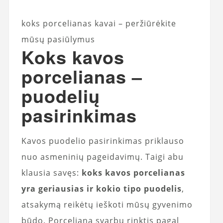
koks porcelianas kavai – peržiūrėkite
mūsų pasiūlymus
Koks kavos
porcelianas
–
puodelių
pasirinkimas
Kavos puodelio pasirinkimas priklauso
nuo asmeninių pageidavimų. Taigi abu
klausia savęs:
koks kavos porcelianas
yra geriausias ir kokio tipo puodelis
,
atsakymą reikėtų ieškoti mūsų gyvenimo
būdo. Porcelianą svarbu rinktis pagal