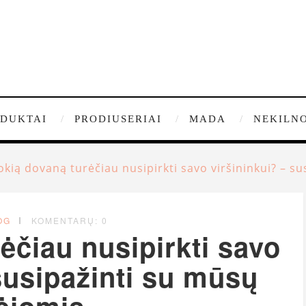
DUKTAI
PRODIUSERIAI
MADA
NEKILNO
okią dovaną turėčiau nusipirkti savo viršininkui? – s
OG
KOMENTARŲ: 0
ėčiau nusipirkti savo
susipažinti su mūsų