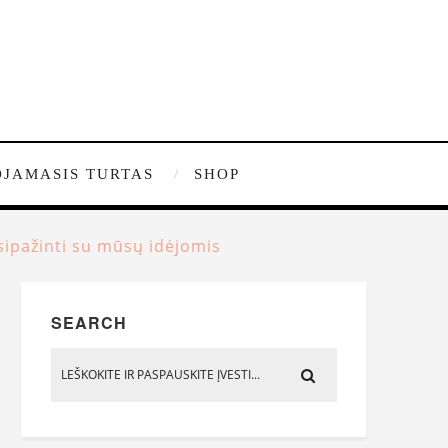
JAMASIS TURTAS
SHOP
usipažinti su mūsų idėjomis
SEARCH