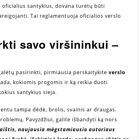
o oficialius santykius, dovana turėtų būti
areigojanti. Tai reglamentuoja oficialios verslo
kti savo viršininkui –
alėtų pasirinkti, pirmiausia perskaitykite
verslo
kada, kokiomis progomis ir ką reikia duoti
kokius santykius sieja.
dentu tampa dėdė, brolis, svainis ar draugas.
problemų. Pavyzdžiui, galite išbandyti ką nors
raištis, naujausia mėgstamiausio autoriaus