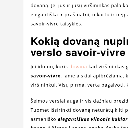
dovaną. Jei jūs ir jūsų viršininkas palaik
elegantiška ir prašmatni, o kartu ir neįp
savoir-vivre taisyklės.
Kokią dovaną nupir
verslo savoir-vivre
Jei įdomu, kuris
dovana
kad viršininkas g
savoir-vivre
. Jame aiškiai apibrėžiama, 
viršininkui. Visų pirma, verta pagalvoti, 
Šeimos verslai auga ir vis dažniau prezi
Tuomet išsirinkti dovaną neturėtų kilti 
asmeniško
elegantiškas vilnonis kakla