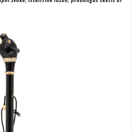
apni žvakė, išskirtinė lazda, prabangus skėtis ar