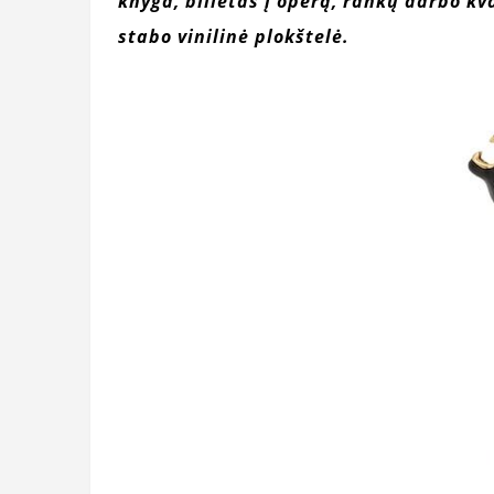
knyga, bilietas į operą, rankų darbo kv
stabo vinilinė plokštelė.