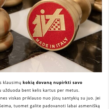
s klausimų
kokią dovaną nupirkti savo
u užduoda bent kelis kartus per metus.
nes viskas priklauso nuo jūsų santykių su juo. Jei
r šeima, tuomet galite padovanoti labai asmenišką