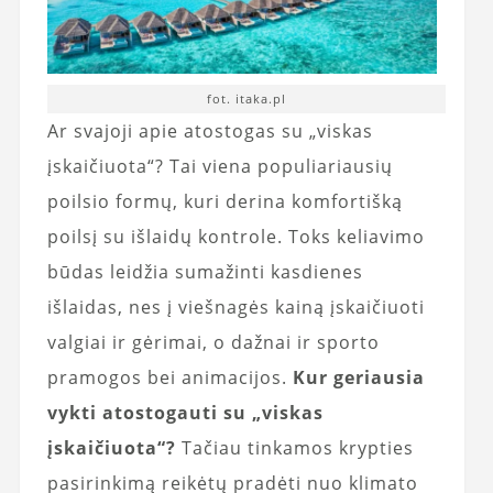
fot. itaka.pl
Ar svajoji apie atostogas su „viskas
įskaičiuota“? Tai viena populiariausių
poilsio formų, kuri derina komfortišką
poilsį su išlaidų kontrole. Toks keliavimo
būdas leidžia sumažinti kasdienes
išlaidas, nes į viešnagės kainą įskaičiuoti
valgiai ir gėrimai, o dažnai ir sporto
pramogos bei animacijos.
Kur geriausia
vykti atostogauti su „viskas
įskaičiuota“?
Tačiau tinkamos krypties
pasirinkimą reikėtų pradėti nuo klimato