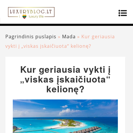
Pagrindinis puslapis
»
Mada
»
Kur geriausia
vykti į „viskas įskaičiuota“ kelionę?
Kur geriausia vykti į
„viskas įskaičiuota“
kelionę?