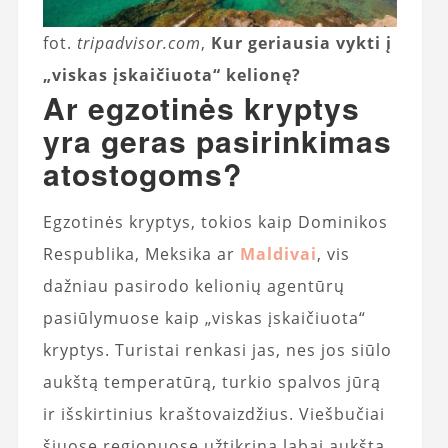
fot.
tripadvisor.com
,
Kur geriausia vykti į
„viskas įskaičiuota“ kelionę?
Ar egzotinės kryptys
yra geras pasirinkimas
atostogoms?
Egzotinės kryptys, tokios kaip Dominikos
Respublika, Meksika ar
Maldivai
, vis
dažniau pasirodo kelionių agentūrų
pasiūlymuose kaip „viskas įskaičiuota“
kryptys. Turistai renkasi jas, nes jos siūlo
aukštą temperatūrą, turkio spalvos jūrą
ir išskirtinius kraštovaizdžius. Viešbučiai
šiuose regionuose užtikrina labai aukštą