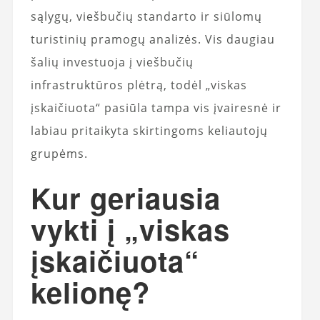
sąlygų, viešbučių standarto ir siūlomų
turistinių pramogų analizės. Vis daugiau
šalių investuoja į viešbučių
infrastruktūros plėtrą, todėl „viskas
įskaičiuota“ pasiūla tampa vis įvairesnė ir
labiau pritaikyta skirtingoms keliautojų
grupėms.
Kur geriausia
vykti į „viskas
įskaičiuota“
kelionę?