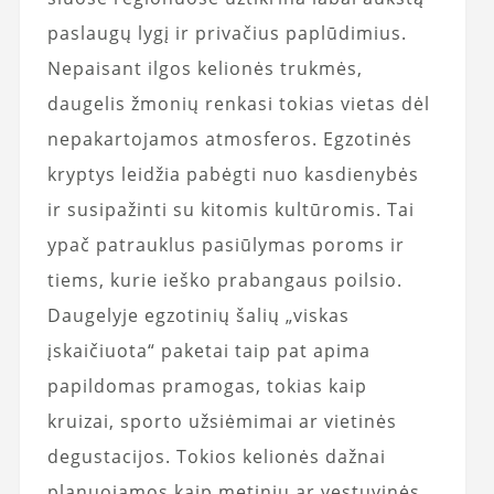
paslaugų lygį ir privačius paplūdimius.
Nepaisant ilgos kelionės trukmės,
daugelis žmonių renkasi tokias vietas dėl
nepakartojamos atmosferos. Egzotinės
kryptys leidžia pabėgti nuo kasdienybės
ir susipažinti su kitomis kultūromis. Tai
ypač patrauklus pasiūlymas poroms ir
tiems, kurie ieško prabangaus poilsio.
Daugelyje egzotinių šalių „viskas
įskaičiuota“ paketai taip pat apima
papildomas pramogas, tokias kaip
kruizai, sporto užsiėmimai ar vietinės
degustacijos. Tokios kelionės dažnai
planuojamos kaip metinių ar vestuvinės