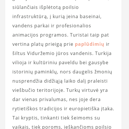
siūlančiais išplėtotą poilsio
infrastruktūrą, į kurią įeina baseinai,
vandens parkai ir profesionalios
animacijos programos. Turistai taip pat
vertina platų prieigą prie
paplūdimių
ir
šiltus Viduržemio jūros vandenis. Turkija
vilioja ir kultūriniu paveldu bei gausybe
istorinių paminklų, nors daugelis žmonių
nusprendžia didžiąją laiko dalį praleisti
viešbučio teritorijoje. Turkų virtuvė yra
dar vienas privalumas, nes joje dera
rytietiškos tradicijos ir europietiška įtaka.
Tai kryptis, tinkanti tiek šeimoms su
vaikais, tiek poroms, ieškančioms poilsio