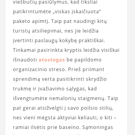
viešbučių pasiūlymus, kad tiksliai
patikrintumėte „viskas įskaičiuota“
paketo apimtį. Taip pat naudingi kitų
turistų atsiliepimai, nes jie leidžia
įvertinti paslaugų kokybę praktiškai.
Tinkamai pasirinkta kryptis leidžia visiškai
išnaudoti
atostogas
be papildomo
organizacinio streso. Prieš priimant
sprendimą verta pasitikrinti skrydžio
trukmę ir įvažiavimo sąlygas, kad
išvengtumėte nemalonių staigmenų. Taip
pat gerai atsižvelgti į savo poilsio stilių,
nes vieni mėgsta aktyviai keliauti, o kiti –
ramiai ilsėtis prie baseino. Sąmoningas