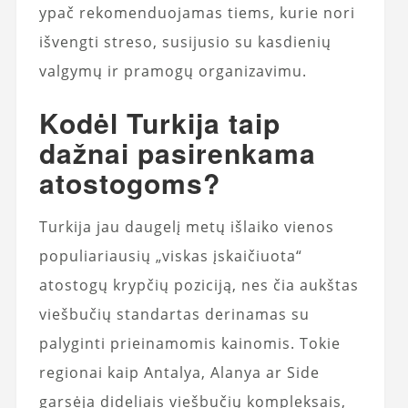
ypač rekomenduojamas tiems, kurie nori
išvengti streso, susijusio su kasdienių
valgymų ir pramogų organizavimu.
Kodėl Turkija taip
dažnai pasirenkama
atostogoms?
Turkija jau daugelį metų išlaiko vienos
populiariausių „viskas įskaičiuota“
atostogų krypčių poziciją, nes čia aukštas
viešbučių standartas derinamas su
palyginti prieinamomis kainomis. Tokie
regionai kaip Antalya, Alanya ar Side
garsėja dideliais viešbučių kompleksais,