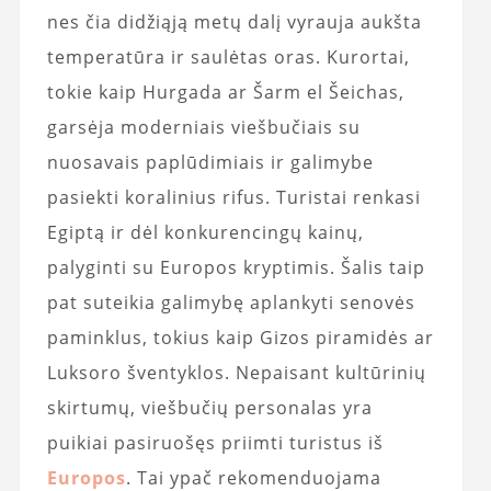
nes čia didžiąją metų dalį vyrauja aukšta
temperatūra ir saulėtas oras. Kurortai,
tokie kaip Hurgada ar Šarm el Šeichas,
garsėja moderniais viešbučiais su
nuosavais paplūdimiais ir galimybe
pasiekti koralinius rifus. Turistai renkasi
Egiptą ir dėl konkurencingų kainų,
palyginti su Europos kryptimis. Šalis taip
pat suteikia galimybę aplankyti senovės
paminklus, tokius kaip Gizos piramidės ar
Luksoro šventyklos. Nepaisant kultūrinių
skirtumų, viešbučių personalas yra
puikiai pasiruošęs priimti turistus iš
Europos
. Tai ypač rekomenduojama