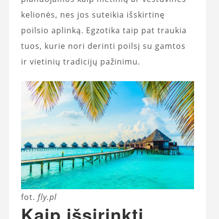
kelionės, nes jos suteikia išskirtinę
poilsio aplinką. Egzotika taip pat traukia
tuos, kurie nori derinti poilsį su gamtos
ir vietinių tradicijų pažinimu.
fot.
fly.pl
Kaip išsirinkti