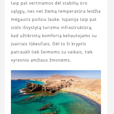
taip pat vertinamos dėl stabilių oro
sąlygų, nes net žiemą temperatūra leidžia
mėgautis poilsiu lauke. Ispanija taip pat
siūlo išvystytą turizmo infrastruktūrą,
kad užtikrintų komfortą keliautojams su
įvairiais lūkesčiais. Dėl to ši kryptis
patraukli tiek šeimoms su vaikais, tiek
vyresnio amžiaus žmonėms.