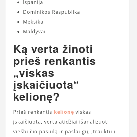
Ispanija
Dominikos Respublika
Meksika
Maldyvai
Ką verta žinoti
prieš renkantis
„viskas
įskaičiuota“
kelionę?
Prieš renkantis
kelionę
viskas
įskaičiuota, verta atidžiai išanalizuoti
viešbučio pasiūlą ir paslaugų, įtrauktų į