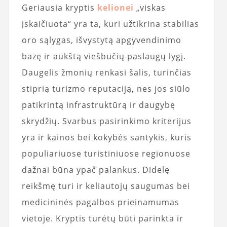
Geriausia kryptis
kelionei
„viskas
įskaičiuota“ yra ta, kuri užtikrina stabilias
oro sąlygas, išvystytą apgyvendinimo
bazę ir aukštą viešbučių paslaugų lygį.
Daugelis žmonių renkasi šalis, turinčias
stiprią turizmo reputaciją, nes jos siūlo
patikrintą infrastruktūrą ir daugybę
skrydžių. Svarbus pasirinkimo kriterijus
yra ir kainos bei kokybės santykis, kuris
populiariuose turistiniuose regionuose
dažnai būna ypač palankus. Didelę
reikšmę turi ir keliautojų saugumas bei
medicininės pagalbos prieinamumas
vietoje. Kryptis turėtų būti parinkta ir