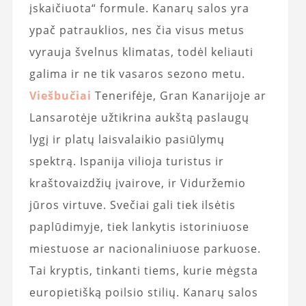
įskaičiuota“ formule. Kanarų salos yra
ypač patrauklios, nes čia visus metus
vyrauja švelnus klimatas, todėl keliauti
galima ir ne tik vasaros sezono metu.
Viešbučiai
Tenerifėje, Gran Kanarijoje ar
Lansarotėje užtikrina aukštą paslaugų
lygį ir platų laisvalaikio pasiūlymų
spektrą. Ispanija vilioja turistus ir
kraštovaizdžių įvairove, ir Viduržemio
jūros virtuve. Svečiai gali tiek ilsėtis
paplūdimyje, tiek lankytis istoriniuose
miestuose ar nacionaliniuose parkuose.
Tai kryptis, tinkanti tiems, kurie mėgsta
europietišką poilsio stilių. Kanarų salos