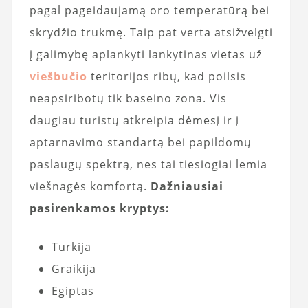
pagal pageidaujamą oro temperatūrą bei
skrydžio trukmę. Taip pat verta atsižvelgti
į galimybę aplankyti lankytinas vietas už
viešbučio
teritorijos ribų, kad poilsis
neapsiribotų tik baseino zona. Vis
daugiau turistų atkreipia dėmesį ir į
aptarnavimo standartą bei papildomų
paslaugų spektrą, nes tai tiesiogiai lemia
viešnagės komfortą.
Dažniausiai
pasirenkamos kryptys:
Turkija
Graikija
Egiptas