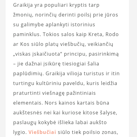
Graikija yra populiari kryptis tarp
žmonių, norinčių derinti poilsį prie jūros
su galimybe aplankyti istorinius
paminklus. Tokios salos kaip Kreta, Rodo
ar Kos siūlo platų viešbučių, veikiančių
„viskas įskaičiuota“ principu, pasirinkimą
– jie dažnai įsikūrę tiesiogiai šalia
paplūdimių. Graikija vilioja turistus ir itin
turtingu kultūriniu paveldu, kuris leidžia
praturtinti viešnagę pažintiniais
elementais. Nors kainos kartais būna
aukštesnės nei kai kuriose kitose šalyse,
paslaugų kokybė išlieka labai aukšto
lygio.
Viešbučiai
siūlo tiek poilsio zonas,