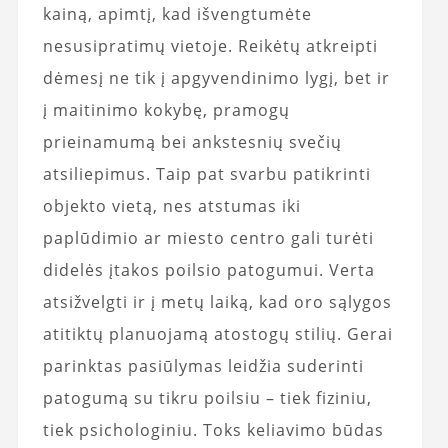
kainą, apimtį, kad išvengtumėte
nesusipratimų vietoje. Reikėtų atkreipti
dėmesį ne tik į apgyvendinimo lygį, bet ir
į maitinimo kokybę, pramogų
prieinamumą bei ankstesnių svečių
atsiliepimus. Taip pat svarbu patikrinti
objekto vietą, nes atstumas iki
paplūdimio ar miesto centro gali turėti
didelės įtakos poilsio patogumui. Verta
atsižvelgti ir į metų laiką, kad oro sąlygos
atitiktų planuojamą atostogų stilių. Gerai
parinktas pasiūlymas leidžia suderinti
patogumą su tikru poilsiu – tiek fiziniu,
tiek psichologiniu. Toks keliavimo būdas