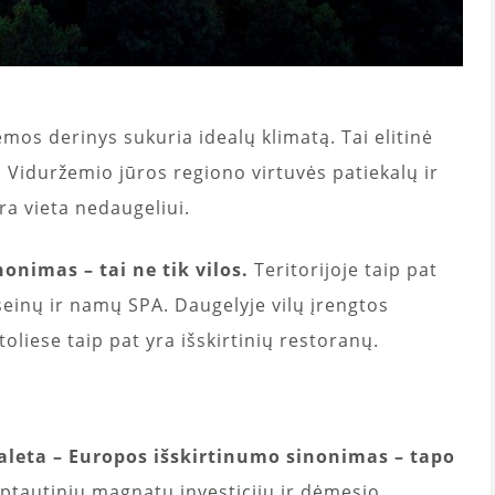
iemos derinys sukuria idealų klimatą. Tai elitinė
s Viduržemio jūros regiono virtuvės patiekalų ir
a vieta nedaugeliui.
onimas – tai ne tik vilos.
Teritorijoje taip pat
aseinų ir namų SPA. Daugelyje vilų įrengtos
oliese taip pat yra išskirtinių restoranų.
galeta – Europos išskirtinumo sinonimas – tapo
rptautinių magnatų investicijų ir dėmesio