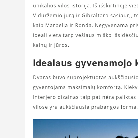
unikalios vilos istorija. Iš išskirtinėje v
Viduržemio jūrą ir Gibraltaro sąsiaurį, t
kaip Marbelja ir Ronda. Negyvenama privat
ideali vieta tarp vešlaus miško išsidės
kalnų ir jūros.
Idealaus gyvenamojo k
Dvaras buvo suprojektuotas aukščiausi
gyventojams maksimalų komfortą. Kiekvi
Interjero dizainas taip pat nėra paliktas
vilose yra aukščiausia prabangos forma.