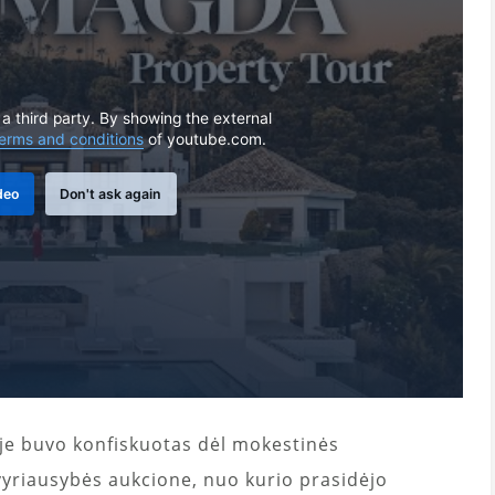
 a third party. By showing the external
erms and conditions
of youtube.com.
deo
Don't ask again
oje buvo konfiskuotas dėl mokestinės
yriausybės aukcione, nuo kurio prasidėjo