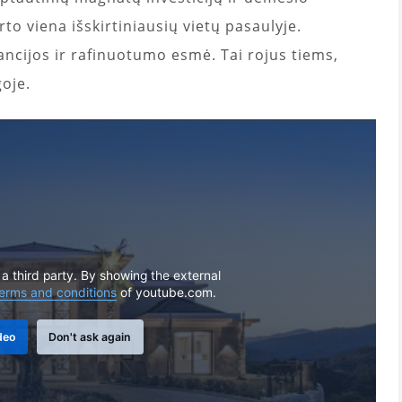
to viena išskirtiniausių vietų pasaulyje.
ncijos ir rafinuotumo esmė. Tai rojus tiems,
oje.
 a third party. By showing the external
erms and conditions
of youtube.com.
deo
Don't ask again