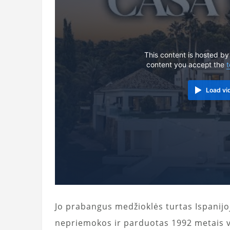
This content is hosted by
content you accept the
t
Load vi
Jo prabangus medžioklės turtas Ispanij
nepriemokos ir parduotas 1992 metais v