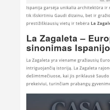
fot. d
Ispanija garsėja unikalia architektūra i
tik išskirtiniu Gaudi dizainu, bet ir graži
prestižiškiausių vietų ir tebėra
La Zagal
La Zagaleta – Euro
sinonimas Ispanijo
La Zagaleta yra viename gražiausių Europo
intriguojančią istoriją. La Zagaleta rajo
dešimtmečiuose, kai jis priklausė Saudo
prekeiviui, turinčiam prabangų gyvenim