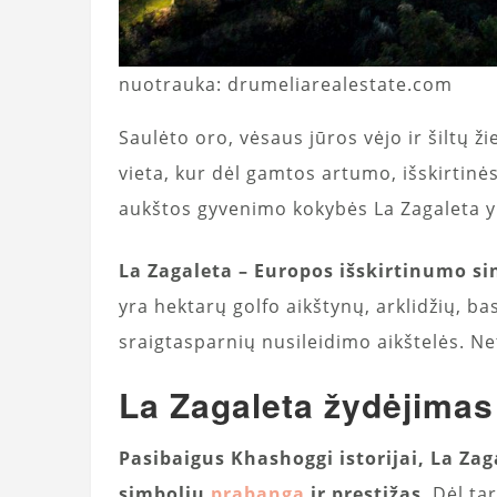
nuotrauka: drumeliarealestate.com
Saulėto oro, vėsaus jūros vėjo ir šiltų ž
vieta, kur dėl gamtos artumo, išskirtinė
aukštos gyvenimo kokybės La Zagaleta yr
La Zagaleta – Europos išskirtinumo sin
yra hektarų golfo aikštynų, arklidžių, b
sraigtasparnių nusileidimo aikštelės. Net
La Zagaleta žydėjimas
Pasibaigus Khashoggi istorijai, La Za
simboliu
prabanga
ir prestižas
. Dėl ta