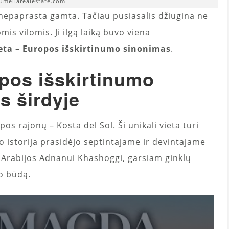
rumeliarealestate.com
r nepaprasta gamta. Tačiau pusiasalis džiugina ne
omis vilomis. Ji ilgą laiką buvo viena
eta – Europos išskirtinumo sinonimas
.
pos išskirtinumo
s širdyje
s rajonų – Kosta del Sol. Ši unikali vieta turi
no istorija prasidėjo septintajame ir devintajame
 Arabijos Adnanui Khashoggi, garsiam ginklų
o būdą.