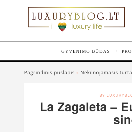
GYVENIMO BŪDAS
PRO
Pagrindinis puslapis
»
Nekilnojamasis turt
BY LUXURYBL
La Zagaleta – E
si