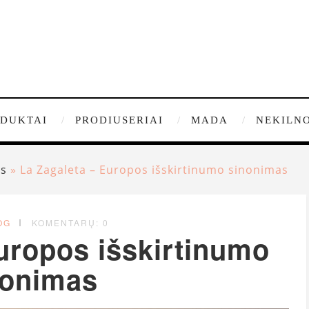
DUKTAI
PRODIUSERIAI
MADA
NEKILNO
as
»
La Zagaleta – Europos išskirtinumo sinonimas
OG
KOMENTARŲ: 0
uropos išskirtinumo
nonimas