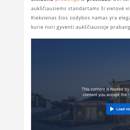
aukščiausiems standartams ši vietovė vir
Kiekvienas šios sodybos namas yra elega
kurie nori gyventi aukščiausioje prabang
This content is hosted by
content you accept the
t
Load vi