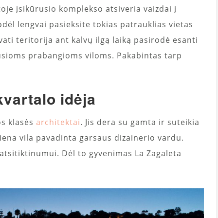
ietoje įsikūrusio komplekso atsiveria vaizdai į
odėl lengvai pasieksite tokias patrauklias vietas
i ​​teritorija ant kalvų ilgą laiką pasirodė esanti
čiusioms prabangioms viloms. Pakabintas tarp
vartalo idėja
os klasės
architektai
. Jis dera su gamta ir suteikia
ena vila pavadinta garsaus dizainerio vardu.
 atsitiktinumui. Dėl to gyvenimas La Zagaleta