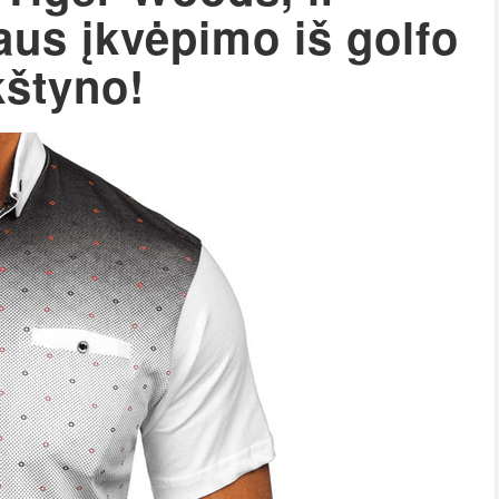
aus įkvėpimo iš golfo
kštyno!