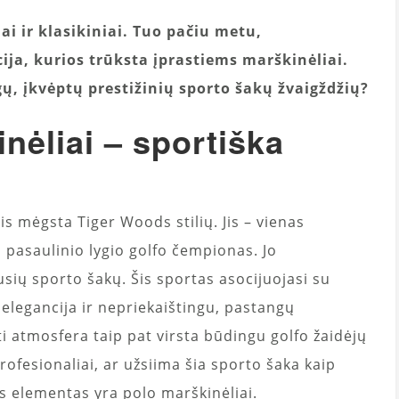
iai ir klasikiniai. Tuo pačiu metu,
ija, kurios trūksta įprastiems marškinėliai.
gų, įkvėptų prestižinių sporto šakų žvaigždžių?
nėliai – sportiška
 mėgsta Tiger Woods stilių. Jis – vienas
, pasaulinio lygio golfo čempionas. Jo
usių sporto šakų. Šis sportas asocijuojasi su
 elegancija ir nepriekaištingu, pastangų
ti atmosfera taip pat virsta būdingu golfo žaidėjų
rofesionaliai, ar užsiima šia sporto šaka kaip
s elementas yra polo marškinėliai.