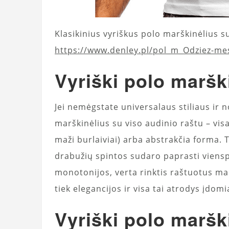
Klasikinius vyriškus polo marškinėlius su
https://www.denley.pl/pol_m_Odziez-me
Vyriški polo marški
Jei nemėgstate universalaus stiliaus ir n
marškinėlius su viso audinio raštu – vis
maži burlaiviai) arba abstrakčia forma. 
drabužių spintos sudaro paprasti vienspa
monotonijos, verta rinktis raštuotus mar
tiek elegancijos ir visa tai atrodys įdomi
Vyriški polo maršk