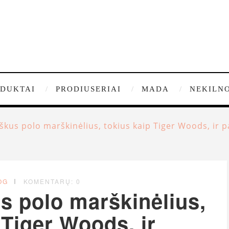
DUKTAI
PRODIUSERIAI
MADA
NEKILNO
škus polo marškinėlius, tokius kaip Tiger Woods, ir p
OG
KOMENTARŲ: 0
s polo marškinėlius,
 Tiger Woods, ir