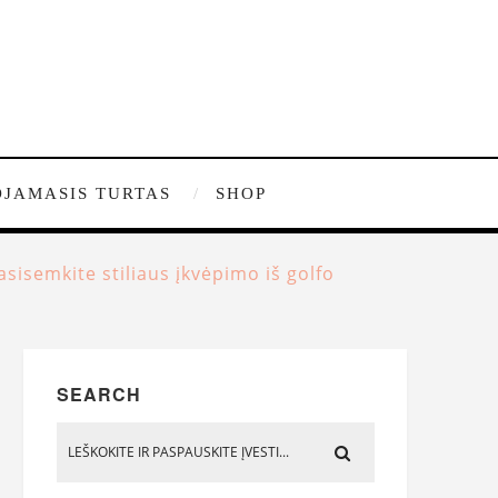
JAMASIS TURTAS
SHOP
asisemkite stiliaus įkvėpimo iš golfo
SEARCH