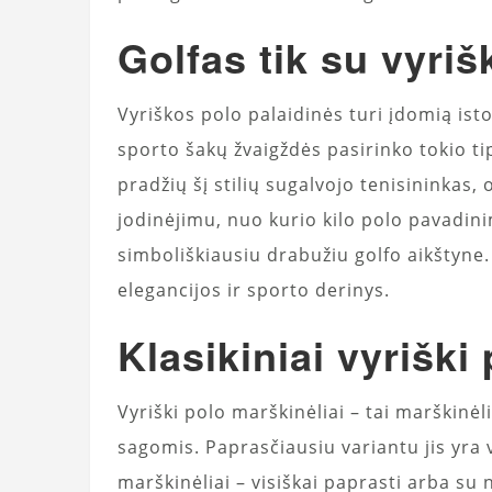
Golfas tik su vyriš
Vyriškos polo palaidinės turi įdomią isto
sporto šakų žvaigždės pasirinko tokio tipo
pradžių šį stilių sugalvojo tenisininkas, 
jodinėjimu, nuo kurio kilo polo pavadini
simboliškiausiu drabužiu golfo aikštyne. 
elegancijos ir sporto derinys.
Klasikiniai vyriški
Vyriški polo marškinėliai – tai marškinė
sagomis. Paprasčiausiu variantu jis yra vi
marškinėliai – visiškai paprasti arba su 