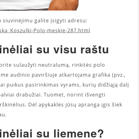
 siuvinėjimu galite įsigyti adresu:
ska_Koszulki-Polo-meskie-287.html
nėliai su visu raštu
orite sulaužyti neutralumą, rinkitės polo
ame audinio paviršiuje atkartojama grafika (pvz.,
Tai puikus pasirinkimas vyrams, kurių didžiąją dalį
lviai drabužiai. Tuomet, norint išvengti
škinėlius. Dėl apykaklės jūsų apranga įgis šiek
au.
inėliai su liemene?