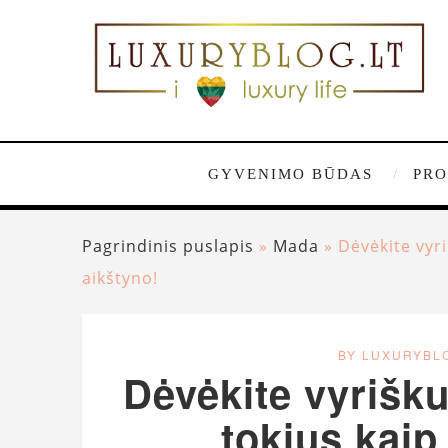
GYVENIMO BŪDAS
PRO
Pagrindinis puslapis
»
Mada
»
Dėvėkite vyri
aikštyno!
BY LUXURYBL
Dėvėkite vyrišku
tokius kaip