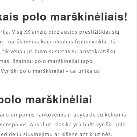
kais polo marškinėliais!
riją. Visą XX amžių didžiausios prestižiškiausių
 marškinėlius kaip idealius fizinei veiklai. Iš
o tik vėliau jis buvo susietas su aristokratišku
mas. Ilgainiui polo marškinėliai tapo
Vyriški polo marškinėliai – tai unikalus
 polo marškinėliai
liai trumpomis rankovėmis ir apykakle su keliomis
enspalvis. Absoliuti klasika yra balti vyriški polo
nedideliu siuvinėjimu ar kišene ant krūtinės.