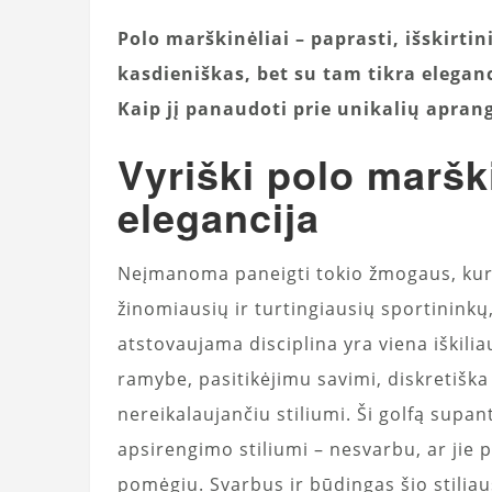
Polo marškinėliai – paprasti, išskirtin
kasdieniškas, bet su tam tikra eleganc
Kaip jį panaudoti prie unikalių apran
Vyriški polo marški
elegancija
Neįmanoma paneigti tokio žmogaus, kuris
žinomiausių ir turtingiausių sportininkų
atstovaujama disciplina yra viena iškilia
ramybe, pasitikėjimu savimi, diskretiška
nereikalaujančiu stiliumi. Ši golfą supan
apsirengimo stiliumi – nesvarbu, ar jie p
pomėgiu. Svarbus ir būdingas šio stiliau