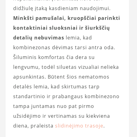
didžiulę įtaką kasdieniam naudojimui.
Minkšti pamušalai, kruopščiai parinkti
kontaktiniai sluoksniai ir šiurkščių
detalių nebuvimas
lemia, kad
kombinezonas dėvimas tarsi antra oda.
Šiluminis komfortas čia dera su
lengvumu, todėl siluetas vizualiai nelieka
apsunkintas. Būtent šios nematomos
detalės lemia, kad skirtumas tarp
standartinio ir prabangaus kombinezono
tampa juntamas nuo pat pirmo
užsidėjimo ir vertinamas su kiekviena
diena, praleista
slidinėjimo trasoje
.