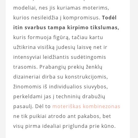
modeliai, nes jis kuriamas moterims,
kurios nesileidžia į kompromisus.
Todėl
itin svarbus tampa kirpimo tikslumas,
kuris formuoja figūrą, tačiau kartu
užtikrina visišką judesių laisvę net ir
intensyviai leidžiantis sudėtingomis
trasomis. Prabangių prekių ženklų
dizaineriai dirba su konstrukcijomis,
žinomomis iš individualios siuvybos,
perkeldami jas į techninių drabužių
pasaulį. Dėl to
moteriškas kombinezonas
ne tik puikiai atrodo ant pakabos, bet
visų pirma idealiai priglunda prie kūno.