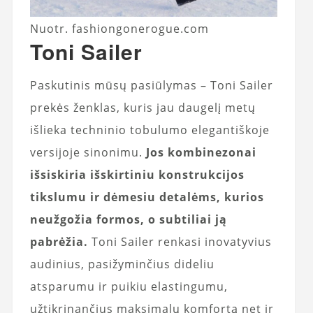
Nuotr. fashiongonerogue.com
Toni Sailer
Paskutinis mūsų pasiūlymas – Toni Sailer
prekės ženklas, kuris jau daugelį metų
išlieka techninio tobulumo elegantiškoje
versijoje sinonimu.
Jos kombinezonai
išsiskiria išskirtiniu konstrukcijos
tikslumu ir dėmesiu detalėms, kurios
neužgožia formos, o subtiliai ją
pabrėžia.
Toni Sailer renkasi inovatyvius
audinius, pasižyminčius dideliu
atsparumu ir puikiu elastingumu,
užtikrinančius maksimalų komfortą net ir