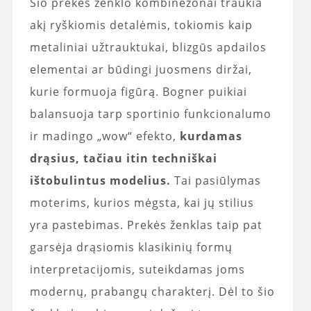
Šio prekės ženklo kombinezonai traukia
akį ryškiomis detalėmis, tokiomis kaip
metaliniai užtrauktukai, blizgūs apdailos
elementai ar būdingi juosmens diržai,
kurie formuoja figūrą. Bogner puikiai
balansuoja tarp sportinio funkcionalumo
ir madingo „wow“ efekto,
kurdamas
drąsius, tačiau itin techniškai
ištobulintus modelius.
Tai pasiūlymas
moterims, kurios mėgsta, kai jų stilius
yra pastebimas. Prekės ženklas taip pat
garsėja drąsiomis klasikinių formų
interpretacijomis, suteikdamas joms
modernų, prabangų charakterį. Dėl to šio