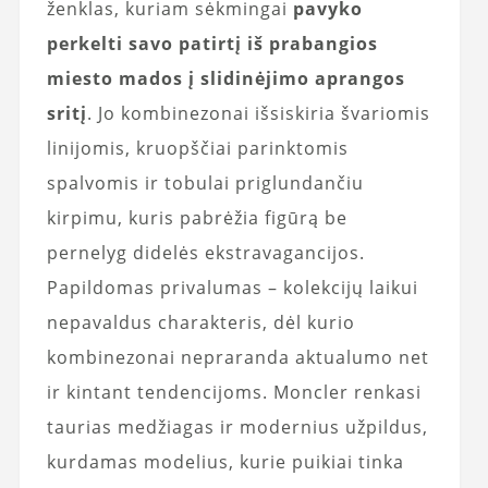
ženklas, kuriam sėkmingai
pavyko
perkelti savo patirtį iš prabangios
miesto mados į slidinėjimo aprangos
sritį
. Jo kombinezonai išsiskiria švariomis
linijomis, kruopščiai parinktomis
spalvomis ir tobulai priglundančiu
kirpimu, kuris pabrėžia figūrą be
pernelyg didelės ekstravagancijos.
Papildomas privalumas – kolekcijų laikui
nepavaldus charakteris, dėl kurio
kombinezonai nepraranda aktualumo net
ir kintant tendencijoms. Moncler renkasi
taurias medžiagas ir modernius užpildus,
kurdamas modelius, kurie puikiai tinka