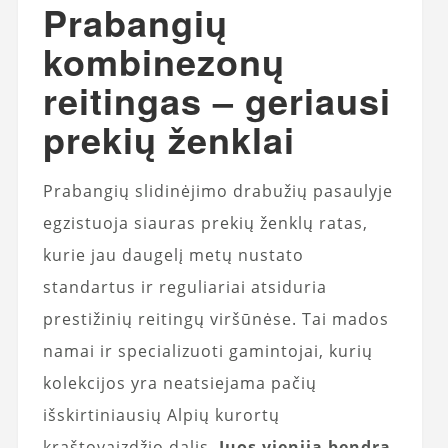
Prabangių
kombinezonų
reitingas – geriausi
prekių ženklai
Prabangių slidinėjimo drabužių pasaulyje
egzistuoja siauras prekių ženklų ratas,
kurie jau daugelį metų nustato
standartus ir reguliariai atsiduria
prestižinių reitingų viršūnėse. Tai mados
namai ir specializuoti gamintojai, kurių
kolekcijos yra neatsiejama pačių
išskirtiniausių Alpių kurortų
kraštovaizdžio dalis.
Juos vienija bendra