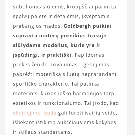
subtiliomis siūlėmis, kruopščiai parinkta
spalvų palete ir detalėmis, įkvėptomis
prabangios mados.
Goldbergh puikiai
supranta moterų poreikius trasoje,
siūlydama modelius, kurie yra ir
įspūdingi, ir praktiški.
Papildomas
prekės ženklo privalumas – gebėjimas
pabrėžti moterišką siluetą neprarandant
sportiško charakterio. Tai patinka
moterims, kurios ieško harmonijos tarp
estetikos ir funkcionalumo. Tai įrodo, kad
slidinėjimo mada
gali turėti įvairių veidų,
išliekant ištikima aukščiausiems kokybės
ir stiliaus standartams.