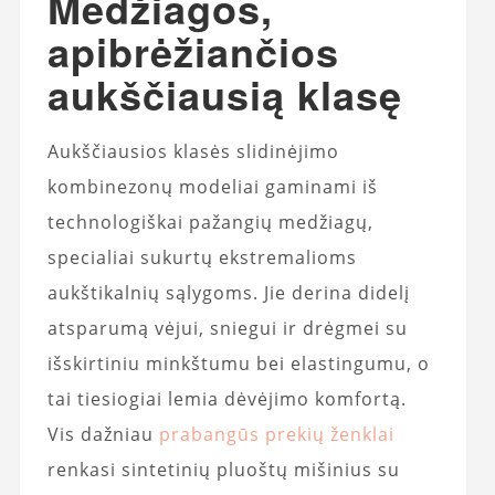
Medžiagos,
apibrėžiančios
aukščiausią klasę
Aukščiausios klasės slidinėjimo
kombinezonų modeliai gaminami iš
technologiškai pažangių medžiagų,
specialiai sukurtų ekstremalioms
aukštikalnių sąlygoms. Jie derina didelį
atsparumą vėjui, sniegui ir drėgmei su
išskirtiniu minkštumu bei elastingumu, o
tai tiesiogiai lemia dėvėjimo komfortą.
Vis dažniau
prabangūs prekių ženklai
renkasi sintetinių pluoštų mišinius su