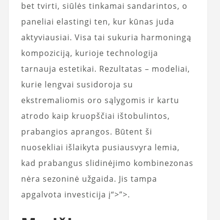
bet tvirti, siūlės tinkamai sandarintos, o
paneliai elastingi ten, kur kūnas juda
aktyviausiai. Visa tai sukuria harmoningą
kompoziciją, kurioje technologija
tarnauja estetikai. Rezultatas – modeliai,
kurie lengvai susidoroja su
ekstremaliomis oro sąlygomis ir kartu
atrodo kaip kruopščiai ištobulintos,
prabangios aprangos. Būtent ši
nuosekliai išlaikyta pusiausvyra lemia,
kad prabangus slidinėjimo kombinezonas
nėra sezoninė užgaida. Jis tampa
apgalvota investicija į
“>”>
.