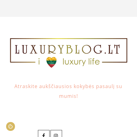
Atraskite aukščiausios kokybės pasaulį su
mumis!