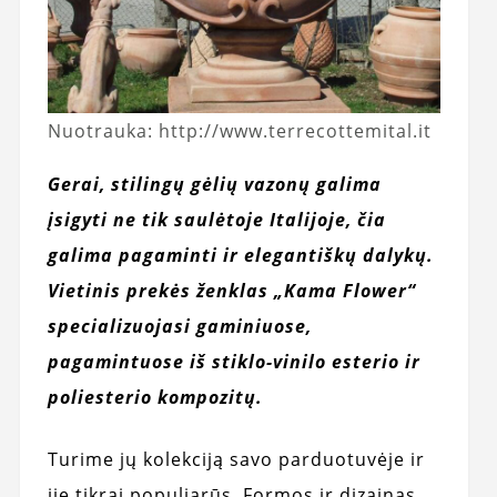
Nuotrauka: http://www.terrecottemital.it
Gerai, stilingų gėlių vazonų galima
įsigyti ne tik saulėtoje Italijoje, čia
galima pagaminti ir elegantiškų dalykų.
Vietinis prekės ženklas „Kama Flower“
specializuojasi gaminiuose,
pagamintuose iš stiklo-vinilo esterio ir
poliesterio kompozitų.
Turime jų kolekciją savo parduotuvėje ir
jie tikrai populiarūs. Formos ir dizainas