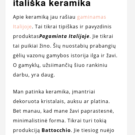
itališka keramika
Apie keramiką jau rašiau
gaminamas
Italijoje
. Tai tikrai tipiškas ir pavyzdinis
produktas
Pagaminta Italijoje
. Jie tikrai
tai puikiai žino. Šių nuostabių prabangių
gėlių vazonų gamybos istorija ilga ir žavi.
O gamyklų, užsiimančių šiuo rankiniu
darbu, yra daug.
Man patinka keramika, įmantriai
dekoruota kristalais, auksu ar platina.
Bet manau, kad mane žavi paprastesnė,
minimalistinė forma. Tikrai turi tokią
produkciją
Battocchio
. Jie tiesiog nuėjo