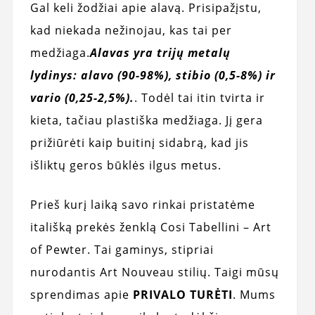
Gal keli žodžiai apie alavą. Prisipažįstu,
kad niekada nežinojau, kas tai per
medžiaga.
Alavas yra trijų metalų
lydinys: alavo (90-98%), stibio (0,5-8%) ir
vario (0,25-2,5%).
. Todėl tai itin tvirta ir
kieta, tačiau plastiška medžiaga. Jį gera
prižiūrėti kaip buitinį sidabrą, kad jis
išliktų geros būklės ilgus metus.
Prieš kurį laiką savo rinkai pristatėme
itališką prekės ženklą Cosi Tabellini – Art
of Pewter. Tai gaminys, stipriai
nurodantis Art Nouveau stilių. Taigi mūsų
sprendimas apie
PRIVALO TURĖTI
. Mums