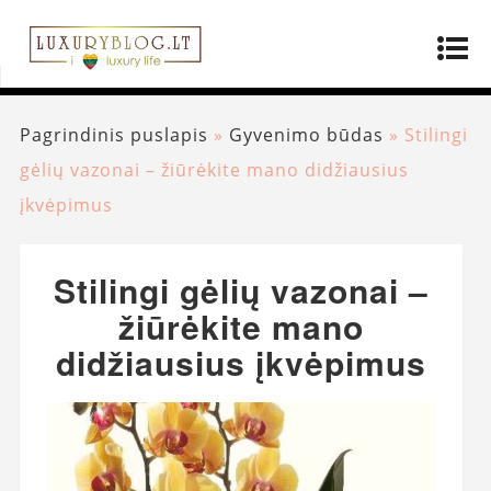
Pagrindinis puslapis
»
Gyvenimo būdas
»
Stilingi
gėlių vazonai – žiūrėkite mano didžiausius
įkvėpimus
Stilingi gėlių vazonai –
žiūrėkite mano
didžiausius įkvėpimus