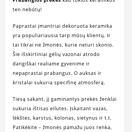
Prabangios prekės
kad tokios keramikos
ten nebūtų!
Paprastai įmantriai dekoruota keramika
yra populiariausia tarp mūsų klientų. Ir
tai tikrai ne žmonės, kurie neturi skonio.
Šie išskirtiniai gėlių vazonai atrodo
dangiškai realiame gyvenime ir
nepaprastai prabangus. O auksas ir
kristalai sukuria specifinę atmosferą.
Tiesą sakant, jį gaminantys prekės ženklai
sukuria ištisas eilutes. Įskaitant vazas,
lėkštes, karstus, kolonas, sietynus ir t.t.
Patikėkite – žmonės pamažu juos renka,