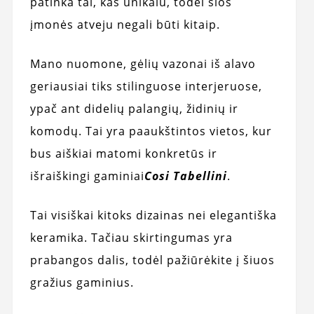
patinka tai, kas unikalu, todėl šios
įmonės atveju negali būti kitaip.
Mano nuomone, gėlių vazonai iš alavo
geriausiai tiks stilinguose interjeruose,
ypač ant didelių palangių, židinių ir
komodų. Tai yra paaukštintos vietos, kur
bus aiškiai matomi konkretūs ir
išraiškingi gaminiai
Cosi Tabellini
.
Tai visiškai kitoks dizainas nei elegantiška
keramika. Tačiau skirtingumas yra
prabangos dalis, todėl pažiūrėkite į šiuos
gražius gaminius.