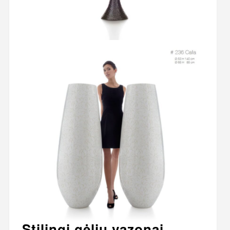
Stilingi gėlių vazonai –