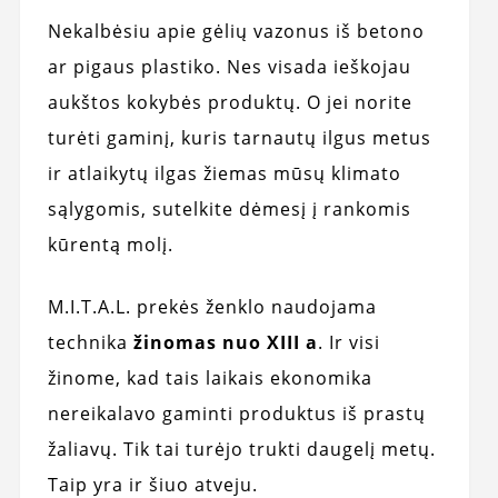
Nekalbėsiu apie gėlių vazonus iš betono
ar pigaus plastiko. Nes visada ieškojau
aukštos kokybės produktų. O jei norite
turėti gaminį, kuris tarnautų ilgus metus
ir atlaikytų ilgas žiemas mūsų klimato
sąlygomis, sutelkite dėmesį į rankomis
kūrentą molį.
M.I.T.A.L. prekės ženklo naudojama
technika
žinomas nuo XIII a
. Ir visi
žinome, kad tais laikais ekonomika
nereikalavo gaminti produktus iš prastų
žaliavų. Tik tai turėjo trukti daugelį metų.
Taip yra ir šiuo atveju.