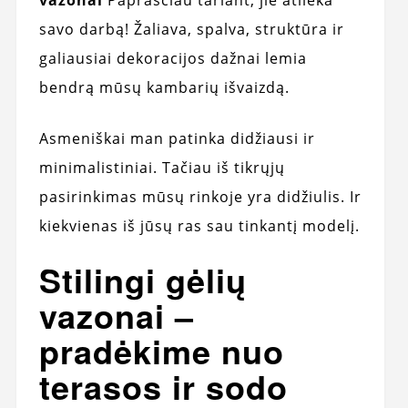
vazonai
Paprasčiau tariant, jie atlieka
savo darbą! Žaliava, spalva, struktūra ir
galiausiai dekoracijos dažnai lemia
bendrą mūsų kambarių išvaizdą.
Asmeniškai man patinka didžiausi ir
minimalistiniai. Tačiau iš tikrųjų
pasirinkimas mūsų rinkoje yra didžiulis. Ir
kiekvienas iš jūsų ras sau tinkantį modelį.
Stilingi gėlių
vazonai –
pradėkime nuo
terasos ir sodo