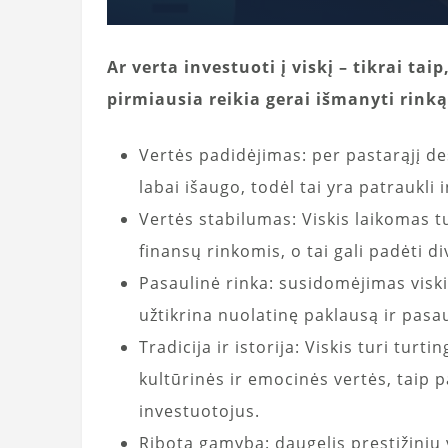
Ar verta investuoti į viskį – tikrai taip
pirmiausia reikia gerai išmanyti rinką
Vertės padidėjimas: per pastarąjį deš
labai išaugo, todėl tai yra patraukli 
Vertės stabilumas: Viskis laikomas t
finansų rinkomis, o tai gali padėti div
Pasaulinė rinka: susidomėjimas viski
užtikrina nuolatinę paklausą ir pasa
Tradicija ir istorija: Viskis turi turti
kultūrinės ir emocinės vertės, taip pa
investuotojus.
Ribota gamyba: daugelis prestižinių v