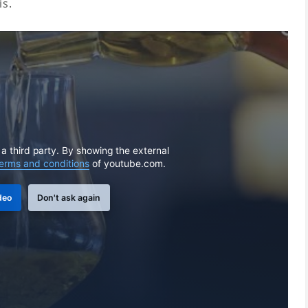
is.
 a third party. By showing the external
erms and conditions
of youtube.com.
deo
Don't ask again