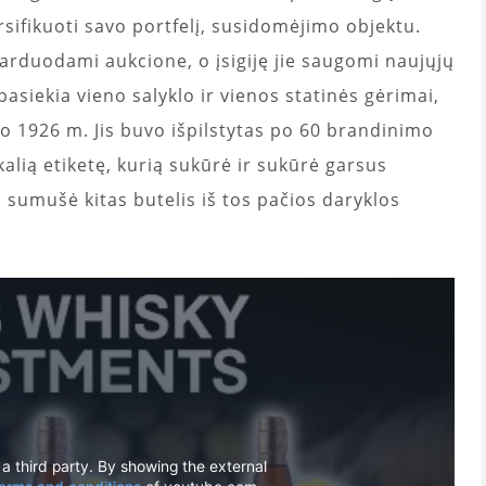
sifikuoti savo portfelį, susidomėjimo objektu.
parduodami aukcione, o įsigiję jie saugomi naujųjų
asiekia vieno salyklo ir vienos statinės gėrimai,
o 1926 m. Jis buvo išpilstytas po 60 brandinimo
alią etiketę, kurią sukūrė ir sukūrė garsus
sumušė kitas butelis iš tos pačios daryklos
 a third party. By showing the external