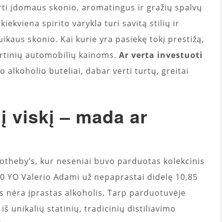
rti įdomaus skonio, aromatingus ir gražių spalvų
kiekviena spirito varykla turi savitą stilių ir
uikaus skonio. Kai kurie yra pasiekę tokį prestižą,
kirtinių automobilių kainoms.
Ar verta investuoti
 alkoholio buteliai, dabar verti turtų, greitai
 į viskį – mada ar
otheby’s, kur neseniai buvo parduotas kolekcinis
60 YO Valerio Adami už nepaprastai didelę 10,85
is nėra įprastas alkoholis. Tarp parduotuvėje
 iš unikalių statinių, tradicinių distiliavimo