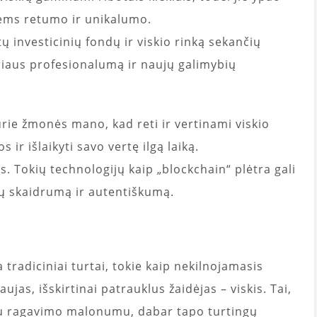
iems retumo ir unikalumo.
tų investicinių fondų ir viskio rinką sekančių
riaus profesionalumą ir naujų galimybių
urie žmonės mano, kad reti ir vertinami viskio
s ir išlaikyti savo vertę ilgą laiką.
. Tokių technologijų kaip „blockchain“ plėtra gali
lių skaidrumą ir autentiškumą.
tradiciniai turtai, tokie kaip nekilnojamasis
aujas, išskirtinai patrauklus žaidėjas – viskis. Tai,
su ragavimo malonumu, dabar tapo turtingų