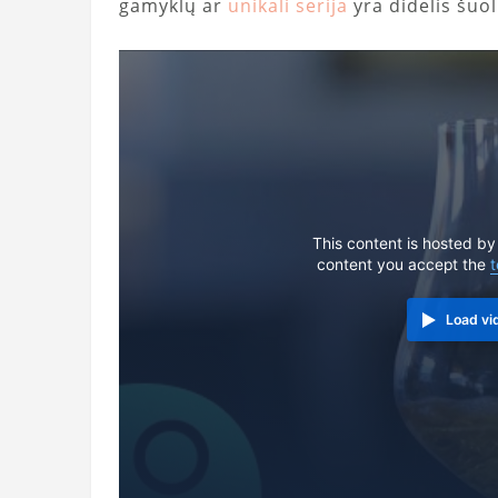
gamyklų ar
unikali serija
yra didelis šuol
This content is hosted by
content you accept the
t
Load vi