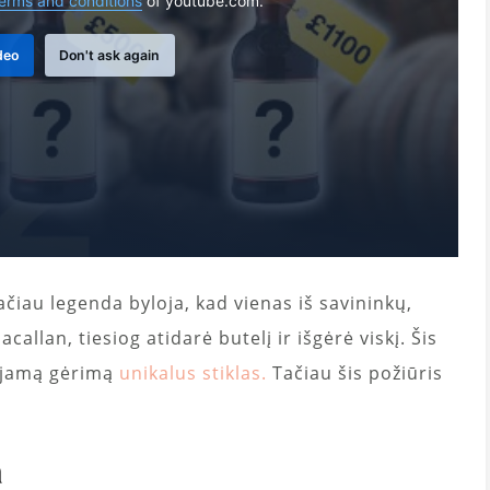
erms and conditions
of youtube.com.
deo
Don't ask again
ačiau legenda byloja, kad vienas iš savininkų,
callan, tiesiog atidarė butelį ir išgėrė viskį. Šis
nojamą gėrimą
unikalus stiklas.
Tačiau šis požiūris
a