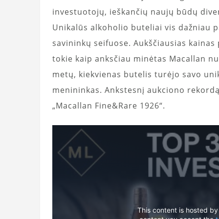
investuotojų, ieškančių naujų būdų diver
Unikalūs alkoholio buteliai vis dažniau 
savininkų seifuose. Aukščiausias kainas p
tokie kaip anksčiau minėtas Macallan nu
metų, kiekvienas butelis turėjo savo unik
menininkas. Ankstesnį aukciono rekordą 
„Macallan Fine&Rare 1926“.
This content is hosted by