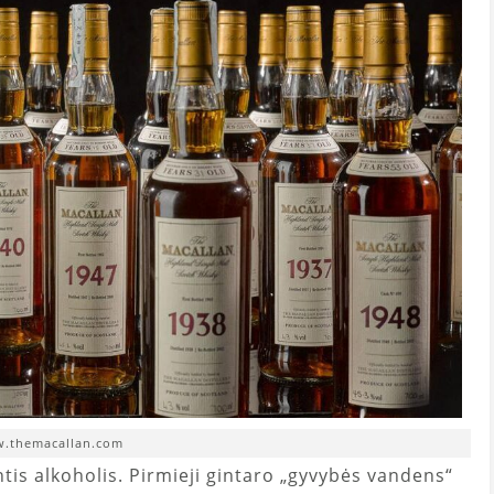
.themacallan.com
ntis alkoholis. Pirmieji gintaro „gyvybės vandens“