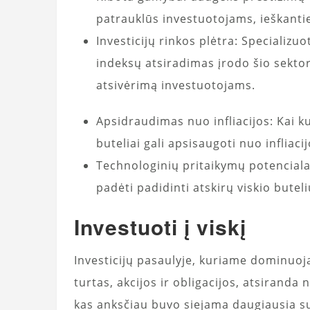
patrauklūs investuotojams, ieškant
Investicijų rinkos plėtra: Specializuo
indeksų atsiradimas įrodo šio sekto
atsivėrimą investuotojams.
Apsidraudimas nuo infliacijos: Kai k
buteliai gali apsisaugoti nuo infliacijo
Technologinių pritaikymų potencialas
padėti padidinti atskirų viskio bute
Investuoti į viskį
Investicijų pasaulyje, kuriame dominuoja 
turtas, akcijos ir obligacijos, atsiranda n
kas anksčiau buvo siejama daugiausia 