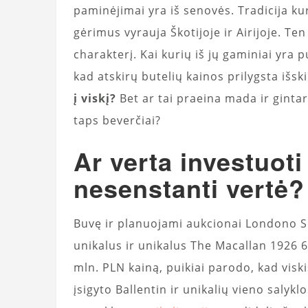
paminėjimai yra iš senovės. Tradicija ku
gėrimus vyrauja Škotijoje ir Airijoje. Ten 
charakterį. Kai kurių iš jų gaminiai yra p
kad atskirų butelių kainos prilygsta išs
į viskį?
Bet ar tai praeina mada ir gintaro
taps beverčiai?
Ar verta investuoti
nesenstanti vertė?
Buvę ir planuojami aukcionai Londono S
unikalus ir unikalus The Macallan 1926 
mln. PLN kainą, puikiai parodo, kad visk
įsigyto Ballentin ir unikalių vieno salyklo