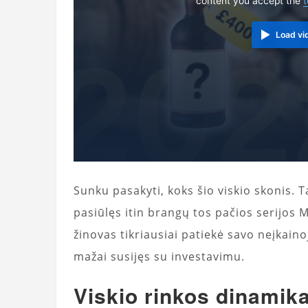
content you accept the
t
Load vi
Sunku pasakyti, koks šio viskio skonis. T
pasiūlęs itin brangų tos pačios serijos Ma
žinovas tikriausiai patiekė savo neįkai
mažai susijęs su investavimu.
Viskio rinkos dinamik