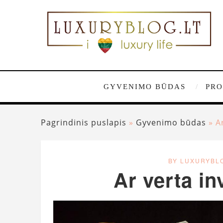
GYVENIMO BŪDAS
PRO
Pagrindinis puslapis
»
Gyvenimo būdas
»
A
BY LUXURYBL
Ar verta in