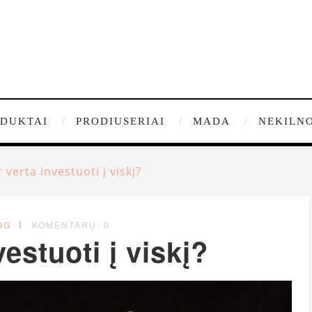
DUKTAI
PRODIUSERIAI
MADA
NEKILNO
r verta investuoti į viskį?
OG
KOMENTARŲ: 0
vestuoti į viskį?