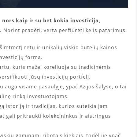
, nors kaip ir su bet kokia investicija,
.
Norint pradėti, verta peržiūrėti kelis patarimus.
imtmetį retų ir unikalių viskio butelių kainos
investicijų forma.
urtu, kuris mažai koreliuoja su tradicinėmis
ersifikuoti jūsų investicijų portfelį.
u auga visame pasaulyje, ypač Azijos šalyse, o tai
ulinę rinką investuotojams.
ngą istoriją ir tradicijas, kurios suteikia jam
t gali pritraukti kolekcininkus ir aistringus
iskių gaminami ribotais kiekiais, todėl jie ypač