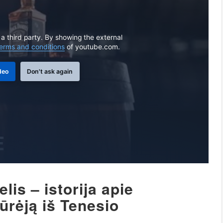
 a third party. By showing the external
erms and conditions
of youtube.com.
deo
Don't ask again
is – istorija apie
ūrėją iš Tenesio