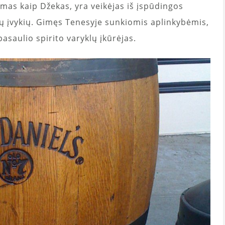
mas kaip Džekas, yra veikėjas iš įspūdingos
tų įvykių. Gimęs Tenesyje sunkiomis aplinkybėmis,
asaulio spirito varyklų įkūrėjas.