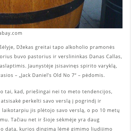
ixabay.com
ėlyje, Džekas greitai tapo alkoholio pramonės
orius buvo pastorius ir verslininkas Danas Callas,
slaptimis. Jaunystėje įsisavinęs spirito varyklą,
sios – „Jack Daniel’s Old No 7“ – pėdomis.
o tai, kad, priešingai nei to meto tendencijos,
sisakė perkelti savo verslą į pogrindį ir
 laikotarpiu jis plėtojo savo verslą, o po 10 metų
imu. Tačiau net ir šioje sėkmėje yra daug
mo datą, kurios dingimą lėmė gimimo liudijimo