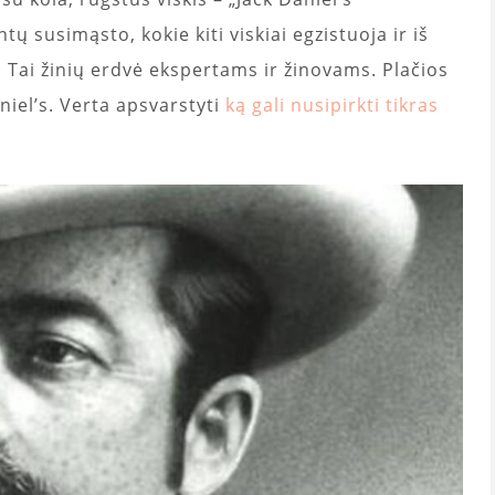
ų susimąsto, kokie kiti viskiai egzistuoja ir iš
. Tai žinių erdvė ekspertams ir žinovams. Plačios
iel’s. Verta apsvarstyti
ką gali nusipirkti tikras