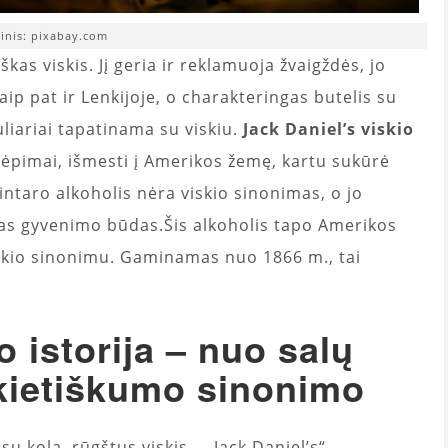
tinis: pixabay.com
škas viskis. Jį geria ir reklamuoja žvaigždės, jo
aip pat ir Lenkijoje, o charakteringas butelis su
uliariai tapatinama su viskiu.
Jack Daniel’s viskio
kvėpimai, išmesti į Amerikos žemę, kartu sukūrė
intaro alkoholis nėra viskio sinonimas, o jo
škas gyvenimo būdas.Šis alkoholis tapo Amerikos
 viskio sinonimu. Gaminamas nuo 1866 m., tai
 istorija – nuo ​​salų
ikietiškumo sinonimo
u kola, rūgštus viskis – „Jack Daniel’s“