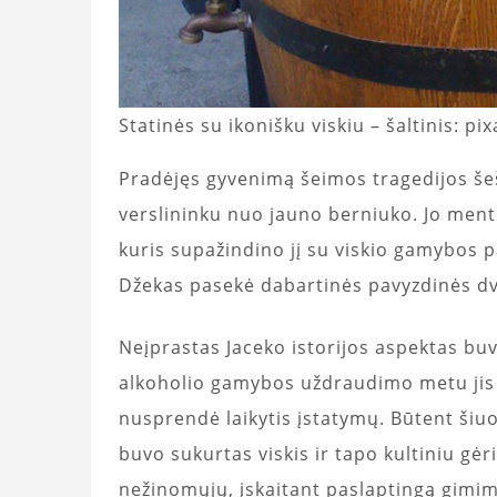
Statinės su ikonišku viskiu – šaltinis: p
Pradėjęs gyvenimą šeimos tragedijos šeš
verslininku nuo jauno berniuko. Jo ment
kuris supažindino jį su viskio gamybos pa
Džekas pasekė dabartinės pavyzdinės dva
Neįprastas Jaceko istorijos aspektas buv
alkoholio gamybos uždraudimo metu jis at
nusprendė laikytis įstatymų. Būtent šiuo
buvo sukurtas viskis ir tapo kultiniu gėr
nežinomųjų, įskaitant paslaptingą gimi