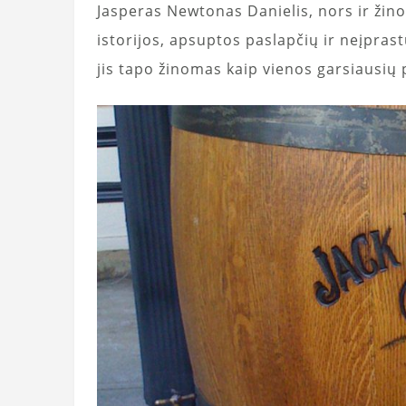
Jasperas Newtonas Danielis, nors ir žino
istorijos, apsuptos paslapčių ir neįpras
jis tapo žinomas kaip vienos garsiausių p