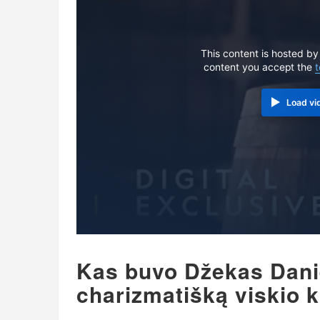
This content is hosted by
content you accept the
t
Load vi
Kas buvo Džekas Daniel
charizmatišką viskio k