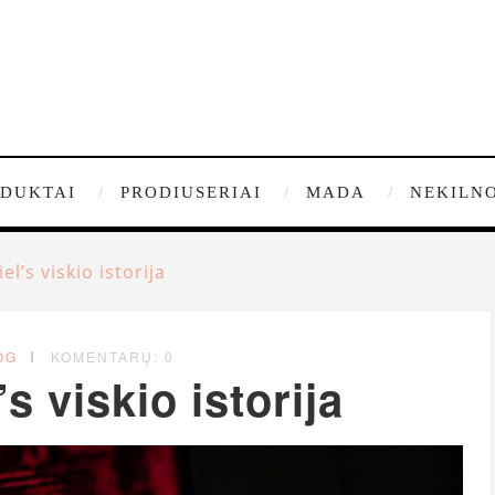
DUKTAI
PRODIUSERIAI
MADA
NEKILNO
el’s viskio istorija
OG
KOMENTARŲ: 0
s viskio istorija