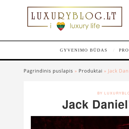
GYVENIMO BŪDAS
PRO
Pagrindinis puslapis
»
Produktai
»
Jack Dani
BY LUXURYBL
Jack Daniel’