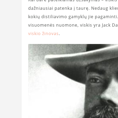
dažniausiai patenka į taurę. Nedaug klient
kokių distiliavimo gamyklų jie pagaminti
visuomenės nuomone, viskis yra Jack Dan
viskio žinovas
.