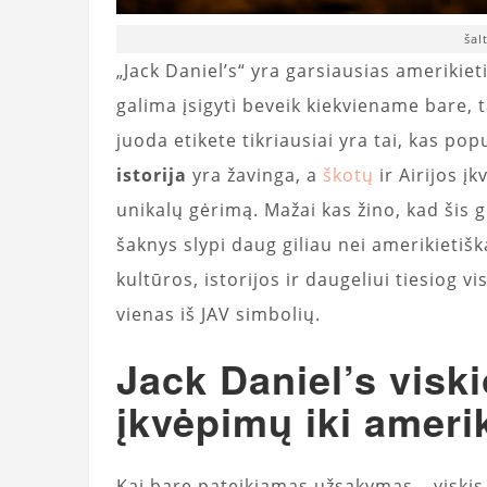
šal
„Jack Daniel’s“ yra garsiausias amerikieti
galima įsigyti beveik kiekviename bare, t
juoda etikete tikriausiai yra tai, kas pop
istorija
yra žavinga, a
škotų
ir Airijos į
unikalų gėrimą. Mažai kas žino, kad šis g
šaknys slypi daug giliau nei amerikieti
kultūros, istorijos ir daugeliui tiesiog
vienas iš JAV simbolių.
Jack Daniel’s viskio
įkvėpimų iki amer
Kai bare pateikiamas užsakymas – viskis s