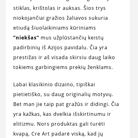
stiklas, krištolas ir auksas. Šios trys
niokojančiai gražios žaliavos sukuria
etiudą šiuolaikiniams kūriniams
”niekšas”
mus užplūstančių keistų
padirbinių iš Azijos pavidalu. Čia yra
prestižas ir aš visada skirsiu daug laiko
tokiems garbingiems prekių ženklams.
Labai klasikinio dizaino, tipiškai
pietietiško, su daug originalių motyvų.
Bet man jie taip pat gražūs ir didingi. Čia
yra kažkas, kas dvelkia išskirtinumu ir
elitizmu. Nors produktas gali turėti
kvapą, Cre Art padarė viską, kad jų