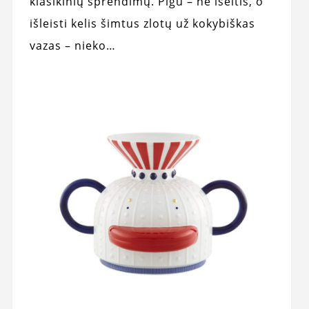
klasikinių sprendimų. Pigu – ne išeitis, o
išleisti kelis šimtus zlotų už kokybiškas
vazas – nieko…