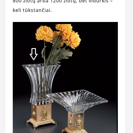
800 zlotų arba 1200 zlotų, bet vidurkis –
keli tūkstančiai.