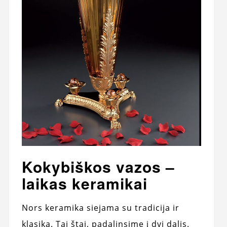
Kokybiškos vazos –
laikas keramikai
Nors keramika siejama su tradicija ir
klasika. Tai štai, padalinsime į dvi dalis.