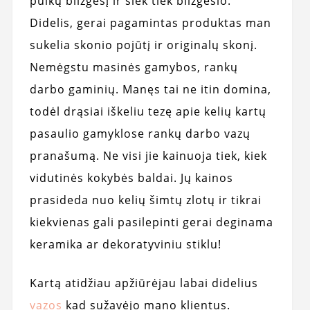
puikų blizgesį ir šiek tiek blizgesio.
Didelis, gerai pagamintas produktas man
sukelia skonio pojūtį ir originalų skonį.
Nemėgstu masinės gamybos, rankų
darbo gaminių. Manęs tai ne itin domina,
todėl drąsiai iškeliu tezę apie kelių kartų
pasaulio gamyklose rankų darbo vazų
pranašumą. Ne visi jie kainuoja tiek, kiek
vidutinės kokybės baldai. Jų kainos
prasideda nuo kelių šimtų zlotų ir tikrai
kiekvienas gali pasilepinti gerai deginama
keramika ar dekoratyviniu stiklu!
Kartą atidžiau apžiūrėjau labai didelius
vazos
kad sužavėjo mano klientus.