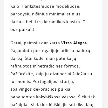
Kaip ir ankstesniuose modeliuose,
parodysiu nišinius minimalistinius
darbus bei tikrą keramikos klasiką. Oi,
bus puiku!!!
Gerai, paimsiu dar kartą
Vista Alegre
,
Pagaminta portugalijoje atlieka padorų
darbą. Štai kodėl man patinka jų
rafinuotos ir netradicinės formos.
Pažiūrėkite, kaip jų dizaineriai žaidžia su
formomis. Portugalijos istorija,
spalvingos dekoracijos puikiai
panaudotos kokybiškose vazose. Šiek tiek
pašaipiai, šiek tiek lėliški, jie suteiks daug