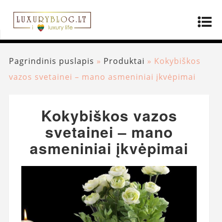
Pagrindinis puslapis
»
Produktai
»
Kokybiškos
vazos svetainei – mano asmeniniai įkvėpimai
Kokybiškos vazos
svetainei – mano
asmeniniai įkvėpimai