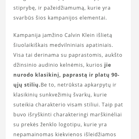
stiprybę, ir pažeidžiamumą, kurie yra
svarbūs šios kampanijos elementai.
Kampanija įamžino Calvin Klein išlietą
šiuolaikiškais medvilniniais apatiniais.
Visa tai derinama su paprastomis, aukšto
džinsinio audinio kelnėmis, kurios
jie
nurodo klasikinį, paprastą ir platų 90-
ųjų stilių.
Be to, netrūksta apkarpytų ir
klasikinių sunkvežimių švarkų, kurie
suteikia charakterio visam stiliui. Taip pat
buvo išryškinti charakteringi marškinėliai
su prekės ženklo logotipu, kurie yra
nepamainomas kiekvienos išleidžiamos