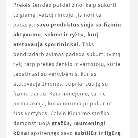
Prekės ženklas puikiai žino, kaip sukurti
teigiamą įvaizdį rinkoje. Jis nori tai
padaryti
savo produktus sieja su fiziniu
aktyvumu, sėkme ir ryžtu, kurį
atstovauja sportininkai.
Toks
bendradarbiavimas padeda sukurti tvirtą
ryšį tarp prekės ženklo ir vartotojų, kurie
tapatinasi su vertybėmis, kurias
atstovauja žmonės, stipriai susiję su
fiziniu darbu. Kaip minėjome, tai ne
pirma akcija, kuria norima populiarinti
šias vertybes. Calvin Klein meistriškai
demonstruoja
gražūs, raumeningi
kūnai
apsirengęs savo
subtilūs ir figūrą