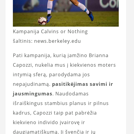
Kampanija Calvins or Nothing
šaltinis: news.berkeley.edu
Pati kampanija, kurią įamžino Brianna
Capozzi, nukelia mus į kiekvienos moters
intymią sferą, parodydama jos
nepajudinamą.
pasitikėjimas savimi ir
jausmingumas
. Naudodamas
išraiškingus stambius planus ir pilnus
kadrus, Capozzi taip pat pabrėžia
kiekvieno individo įvairovę ir
daugiamatiškumą. Ji švenčia ir jų