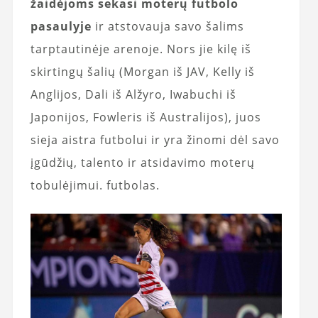
žaidėjoms sekasi moterų futbolo
pasaulyje
ir atstovauja savo šalims
tarptautinėje arenoje. Nors jie kilę iš
skirtingų šalių (Morgan iš JAV, Kelly iš
Anglijos, Dali iš Alžyro, Iwabuchi iš
Japonijos, Fowleris iš Australijos), juos
sieja aistra futbolui ir yra žinomi dėl savo
įgūdžių, talento ir atsidavimo moterų
tobulėjimui. futbolas.