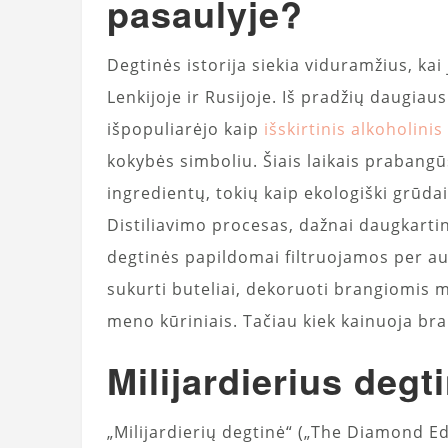
pasaulyje?
Degtinės istorija siekia viduramžius, ka
Lenkijoje ir Rusijoje. Iš pradžių daugia
išpopuliarėjo kaip
išskirtinis alkoholini
kokybės simboliu. Šiais laikais prabangū
ingredientų, tokių kaip ekologiški grūda
Distiliavimo procesas, dažnai daugkartini
degtinės papildomai filtruojamos per au
sukurti buteliai, dekoruoti brangiomis 
meno kūriniais. Tačiau kiek kainuoja br
Milijardierius degt
„Milijardierių degtinė“ („The Diamond Ed