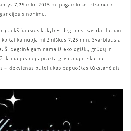
nantys 7,25 mln. 2015 m. pagamintas dizainerio
agancijos sinonimu.
itrų aukščiausios kokybės degtinės, kas dar labiau
l ko tai kainuoja milžiniškus 7,25 mln. Svarbiausia
e. Ši degtinė gaminama iš ekologiškų grūdų ir
užtikrina jos nepaprastą grynumą ir skonio
is – kiekvienas buteliukas papuoštas tūkstančiais