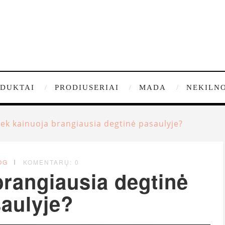
DUKTAI
PRODIUSERIAI
MADA
NEKILNO
iek kainuoja brangiausia degtinė pasaulyje?
OG
KOMENTARŲ: 0
brangiausia degtinė
aulyje?