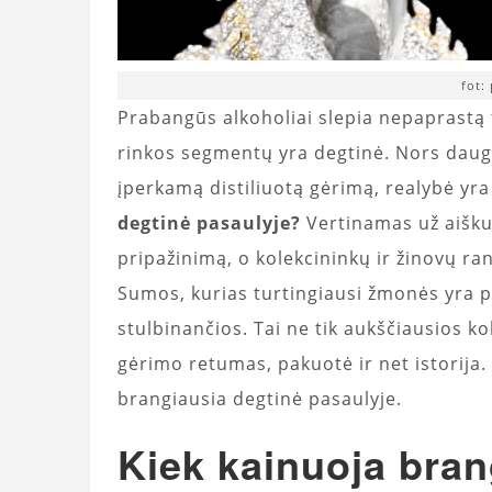
fot:
Prabangūs alkoholiai slepia nepaprastą t
rinkos segmentų yra degtinė. Nors daugeli
įperkamą distiliuotą gėrimą, realybė yra 
degtinė pasaulyje?
Vertinamas už aiškum
pripažinimą, o kolekcininkų ir žinovų ra
Sumos, kurias turtingiausi žmonės yra pa
stulbinančios. Tai ne tik aukščiausios ko
gėrimo retumas, pakuotė ir net istorija.
brangiausia degtinė pasaulyje.
Kiek kainuoja bran