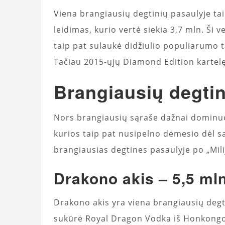
Viena brangiausių degtinių pasaulyje tai
leidimas, kurio vertė siekia 3,7 mln. Ši 
taip pat sulaukė didžiulio populiarumo t
Tačiau 2015-ųjų Diamond Edition kartelę
Brangiausių degtin
Nors brangiausių sąraše dažnai dominuoja
kurios taip pat nusipelno dėmesio dėl s
brangiausias degtines pasaulyje po „Mili
Drakono akis – 5,5 ml
Drakono akis yra viena brangiausių degtin
sukūrė Royal Dragon Vodka iš Honkongo