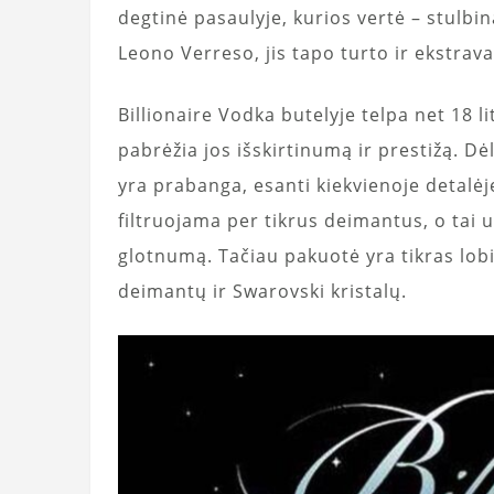
degtinė pasaulyje, kurios vertė – stulbi
Leono Verreso, jis tapo turto ir ekstrav
Billionaire Vodka butelyje telpa net 18 l
pabrėžia jos išskirtinumą ir prestižą. Dė
yra prabanga, esanti kiekvienoje detalėj
filtruojama per tikrus deimantus, o tai 
glotnumą. Tačiau pakuotė yra tikras lob
deimantų ir Swarovski kristalų.