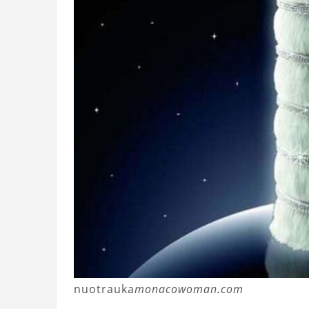
nuotrauka
monacowoman.com