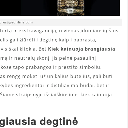
 prestigeonline.com
urtą ir ekstravaganciją, o vienas įdomiausių šios
s gali žiūrėti į degtinę kaip į paprastą,
visiškai kitokia. Bet
Kiek kainuoja brangiausia
ą ir neutralų skonį, jis pelnė pasaulinį
nkose tapo prabangos ir prestižo simboliu.
sirengę mokėti už unikalius butelius, gali būti
kybės ingredientai ir distiliavimo būdai, bet ir
 Šiame straipsnyje išsiaiškinsime, kiek kainuoja
giausia degtinė