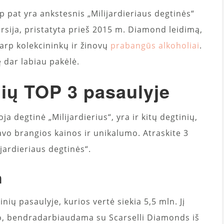
p pat yra ankstesnis „Milijardieriaus degtinės“
versija, pristatyta prieš 2015 m. Diamond leidimą,
arp kolekcininkų ir žinovų
prabangūs alkoholiai
.
 dar labiau pakėlė.
ių TOP 3 pasaulyje
 degtinė „Milijardierius“, yra ir kitų degtinių,
avo brangios kainos ir unikalumo. Atraskite 3
jardieriaus degtinės“.
n
ių pasaulyje, kurios vertė siekia 5,5 mln. Jį
, bendradarbiaudama su Scarselli Diamonds iš