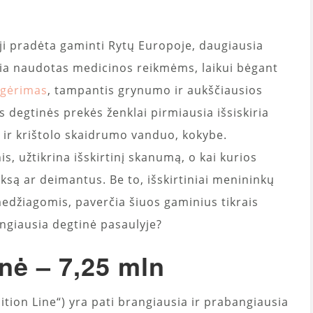
i ji pradėta gaminti Rytų Europoje, daugiausia
usia naudotas medicinos reikmėms, laikui bėgant
s gėrimas
, tampantis grynumo ir aukščiausios
s degtinės prekės ženklai pirmiausia išsiskiria
i ir krištolo skaidrumo vanduo, kokybe.
s, užtikrina išskirtinį skanumą, o kai kurios
ksą ar deimantus. Be to, išskirtiniai menininkų
medžiagomis, paverčia šiuos gaminius tikrais
angiausia degtinė pasaulyje?
inė – 7,25 mln
ition Line“) yra pati brangiausia ir prabangiausia