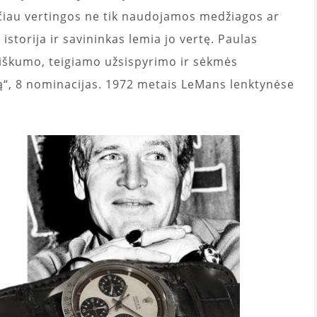
Tačiau vertingos ne tik naudojamos medžiagos ar
storija ir savininkas lemia jo vertę. Paulas
riškumo, teigiamo užsispyrimo ir sėkmės
ą“, 8 nominacijas. 1972 metais LeMans lenktynėse