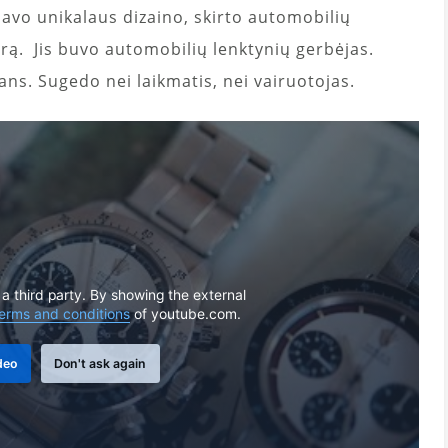
savo unikalaus dizaino, skirto automobilių
trą. Jis buvo automobilių lenktynių gerbėjas.
ns. Sugedo nei laikmatis, nei vairuotojas.
 a third party. By showing the external
erms and conditions
of youtube.com.
deo
Don't ask again