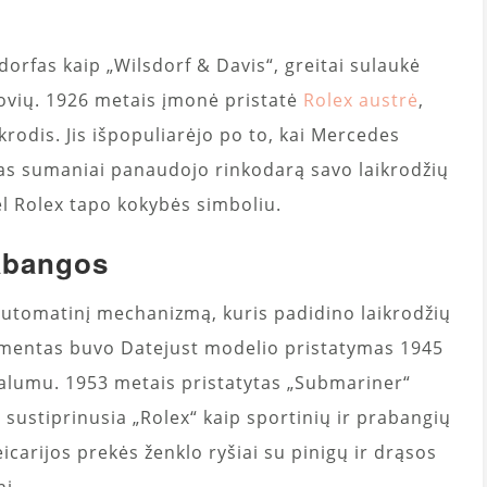
dorfas kaip „Wilsdorf & Davis“, greitai sulaukė
jovių. 1926 metais įmonė pristatė
Rolex austrė
,
krodis. Jis išpopuliarėjo po to, kai Mercedes
fas sumaniai panaudojo rinkodarą savo laikrodžių
ėl Rolex tapo kokybės simboliu.
rabangos
automatinį mechanizmą, kuris padidino laikrodžių
omentas buvo Datejust modelio pristatymas 1945
nalumu. 1953 metais pristatytas „Submariner“
 sustiprinusia „Rolex“ kaip sportinių ir prabangių
icarijos prekės ženklo ryšiai su pinigų ir drąsos