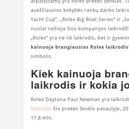
atpažįstamų yra Rolex prekės ženklas. Ta
aukščiausios kokybės rankų darbo laikro
Yacht Cup“, „Rolex Big Boat Series“ ir „S
nuolat nešioja šios kompanijos laikrodž
„Rolex“ yra ne tik laikrodis, bet ir gyv
kainuoja brangiausias Rolex laikrodis
simbolis.
Kiek kainuoja bran
laikrodis ir kokia j
Rolex Daytona Paul Newman yra laikrodis,
laikrodis
šio prekės ženklo pasaulyje, 2
17,8 mln.