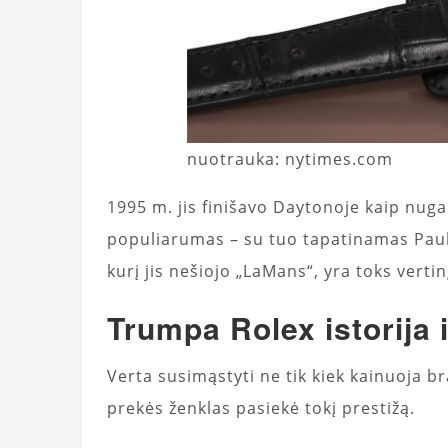
nuotrauka: nytimes.com
1995 m. jis finišavo Daytonoje kaip nuga
populiarumas – su tuo tapatinamas Paul
kurį jis nešiojo „LaMans“, yra toks verti
Trumpa Rolex istorija i
Verta susimąstyti ne tik kiek kainuoja br
prekės ženklas pasiekė tokį prestižą.