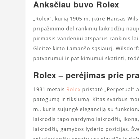
Anksčiau buvo Rolex
„Rolex“, kurią 1905 m. įkūrė Hansas Wils
pripažinimo dėl rankinių laikrodžių nau
pirmasis vandeniui atsparus rankinis lai
Gleitze kirto Lamanšo sąsiaurį. Wilsdor
patvarumui ir patikimumui skatinti, tod
Rolex – perėjimas prie p
1931 metais
Rolex
pristatė „Perpetual“ 
patogumą ir tikslumą. Kitas svarbus m
m., kuris sujungė eleganciją su funkcio
laikrodis tapo nardymo laikrodžių ikona,
laikrodžių gamybos lyderio pozicijas. Šve