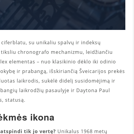
 ciferblatu, su unikaliu spalvų ir indeksų
 tiksliu chronografo mechanizmu, leidžiančiu
lex elementas – nuo ​​klasikinio dėklo iki odinio
okybę ir prabangą, išskiriančią Šveicarijos prekės
uotas laikrodis, sukėlė didelį susidomėjimą ir
abangių laikrodžių pasaulyje ir Daytona Paul
, statusą.
ėkmės ikona
atspindi tik jo vertę?
Unikalus 1968 metų