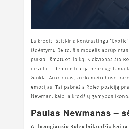
Laikrodis išsiskiria kontrastingu “Exotic”
išdėstymu Be to, šis modelis aprūpintas
puikiai išmatuoti laiką. Kiekvienas šio Ro
dirželio – demonstruoja neprilygstamą k
ženklą. Aukcionas, kurio metu buvo pard
emocijas. Tai pabrėžia Rolex poziciją pr
Newman, kaip laikrodžių gamybos ikonos
Paulas Newmanas – s
Ar brangiausio Rolex laikrodžio kaina 