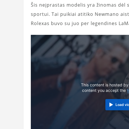
Šis neįprastas modelis yra žinomas dėl 
sportui. Tai puikiai atitiko Newmano ais
Rolexas buvo su juo per legendines LaMa
This content is hosted by
content you accept the
t
Load vi