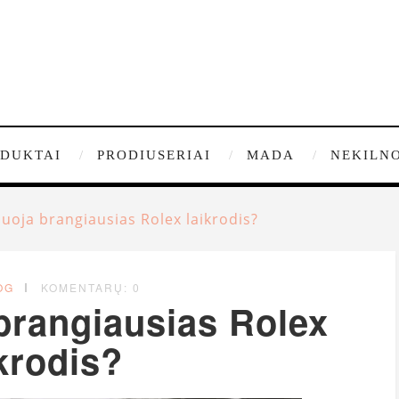
DUKTAI
PRODIUSERIAI
MADA
NEKILNO
nuoja brangiausias Rolex laikrodis?
OG
KOMENTARŲ: 0
brangiausias Rolex
krodis?