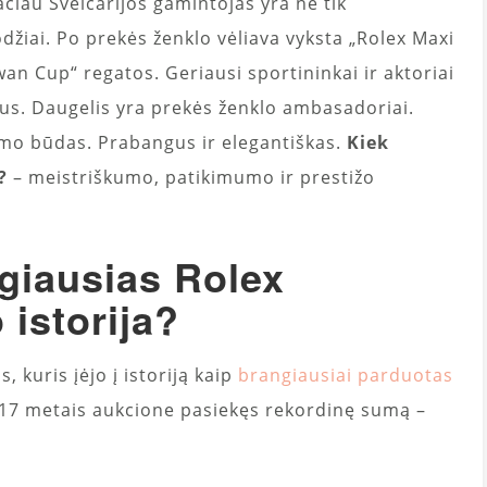
čiau Šveicarijos gamintojas yra ne tik
džiai. Po prekės ženklo vėliava vyksta „Rolex Maxi
wan Cup“ regatos. Geriausi sportininkai ir aktoriai
ius. Daugelis yra prekės ženklo ambasadoriai.
enimo būdas. Prabangus ir elegantiškas.
Kiek
?
– meistriškumo, patikimumo ir prestižo
giausias Rolex
o istorija?
 kuris įėjo į istoriją kaip
brangiausiai parduotas
017 metais aukcione pasiekęs rekordinę sumą –