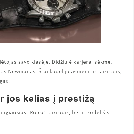
lėtojas savo klasėje. Didžiulė karjera, sėkmė,
as Newmanas. Štai kodėl jo asmeninis laikrodis,
ngas.
r jos kelias į prestižą
angiausias „Rolex“ laikrodis, bet ir kodėl šis