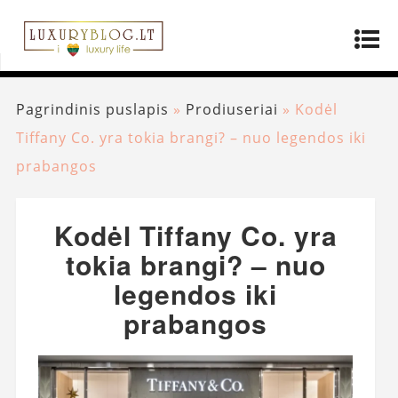
Pagrindinis puslapis
»
Prodiuseriai
»
Kodėl
Tiffany Co. yra tokia brangi? – nuo legendos iki
prabangos
Kodėl Tiffany Co. yra
tokia brangi? – nuo
legendos iki
prabangos