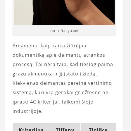
fot. tiffany.com
Prisimenu, kaip kartą žiūrėjau
dokumentiką apie deimantų atrankos
procesą. Tai nėra taip, kad tiesiog paima
gražų akmenuką ir jį įstato į žiedą.
Kiekvienas deimantas pereina vertinimo
sistemą, kuri yra gerokai griežtesnė nei
įprasti 4C kriterijai, taikomi šioje
industrijoje.
Kriterijus
Tiffany
Tipiška