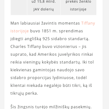
už 15,8 mlrd.
prekės ženklo
JAV dolerių
istorijoje
Man labiausiai žavintis momentas
Tiffany
istorijoje
buvo 1851 m. sprendimas
įdiegti anglišką 925 sidabro standartą.
Charles Tiffany buvo vizionierius – jis
suprato, kad Amerikos juvelyrikos rinkai
reikia vieningų kokybės standartų. Iki tol
kiekvienas gamintojas naudojo savo
sidabro proporcijas lydiniuose, todėl
klientai niekada negalėjo būti tikri, ką iš
tikrųjų perka.
Šis žingsnis turėjo milžiniškų pasekmių.