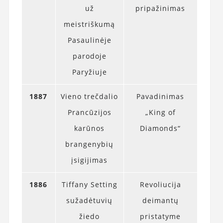
už
pripažinimas
meistriškumą
Pasaulinėje
parodoje
Paryžiuje
1887
Vieno trečdalio
Pavadinimas
Prancūzijos
„King of
karūnos
Diamonds“
brangenybių
įsigijimas
1886
Tiffany Setting
Revoliucija
sužadėtuvių
deimantų
žiedo
pristatyme