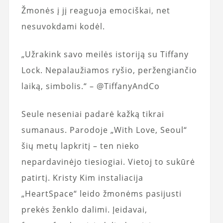
Žmonės į jį reaguoja emociškai, net
nesuvokdami kodėl.
„Užrakink savo meilės istoriją su Tiffany
Lock. Nepalaužiamos ryšio, peržengiančio
laiką, simbolis.“ – @TiffanyAndCo
Seule neseniai padarė kažką tikrai
sumanaus. Parodoje „With Love, Seoul“
šių metų lapkritį – ten nieko
nepardavinėjo tiesiogiai. Vietoj to sukūrė
patirtį. Kristy Kim instaliacija
„HeartSpace“ leido žmonėms pasijusti
prekės ženklo dalimi. Įeidavai,