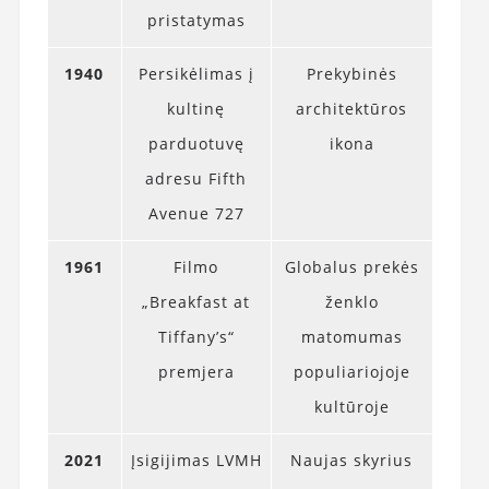
pristatymas
1940
Persikėlimas į
Prekybinės
kultinę
architektūros
parduotuvę
ikona
adresu Fifth
Avenue 727
1961
Filmo
Globalus prekės
„Breakfast at
ženklo
Tiffany’s“
matomumas
premjera
populiariojoje
kultūroje
2021
Įsigijimas LVMH
Naujas skyrius