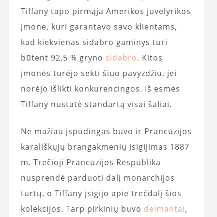
Tiffany tapo pirmąja Amerikos juvelyrikos
įmone, kuri garantavo savo klientams,
kad kiekvienas sidabro gaminys turi
būtent 92,5 % gryno
sidabro
. Kitos
įmonės turėjo sekti šiuo pavyzdžiu, jei
norėjo išlikti konkurencingos. Iš esmės
Tiffany nustatė standartą visai šaliai.
Ne mažiau įspūdingas buvo ir Prancūzijos
karališkųjų brangakmenių įsigijimas 1887
m. Trečioji Prancūzijos Respublika
nusprendė parduoti dalį monarchijos
turtų, o Tiffany įsigijo apie trečdalį šios
kolekcijos. Tarp pirkinių buvo
deimantai
,