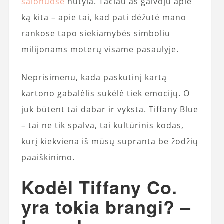
salonuose
nutyla. Tačiau aš galvoju apie
ką kita – apie tai, kad pati dėžutė mano
rankose tapo siekiamybės simboliu
milijonams moterų visame pasaulyje.
Neprisimenu, kada paskutinį kartą
kartono gabalėlis sukėlė tiek emocijų. O
juk būtent tai dabar ir vyksta. Tiffany Blue
– tai ne tik spalva, tai kultūrinis kodas,
kurį kiekviena iš mūsų supranta be žodžių
paaiškinimo.
Kodėl Tiffany Co.
yra tokia brangi? –