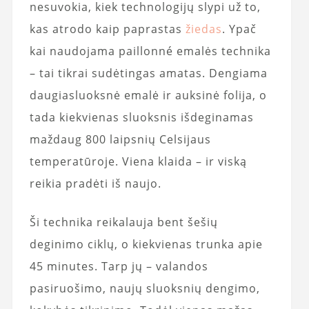
nesuvokia, kiek technologijų slypi už to,
kas atrodo kaip paprastas
žiedas
. Ypač
kai naudojama paillonné emalės technika
– tai tikrai sudėtingas amatas. Dengiama
daugiasluoksnė emalė ir auksinė folija, o
tada kiekvienas sluoksnis išdeginamas
maždaug 800 laipsnių Celsijaus
temperatūroje. Viena klaida – ir viską
reikia pradėti iš naujo.
Ši technika reikalauja bent šešių
deginimo ciklų, o kiekvienas trunka apie
45 minutes. Tarp jų – valandos
pasiruošimo, naujų sluoksnių dengimo,