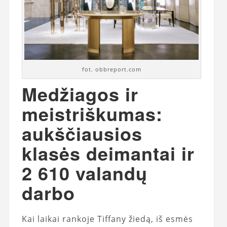
fot. obbreport.com
Medžiagos ir
meistriškumas:
aukščiausios
klasės deimantai ir
2 610 valandų
darbo
Kai laikai rankoje Tiffany žiedą, iš esmės