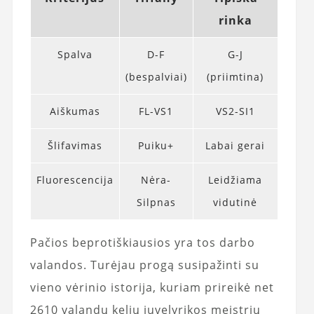
rinka
Spalva
D-F
G-J
(bespalviai)
(priimtina)
Aiškumas
FL-VS1
VS2-SI1
Šlifavimas
Puiku+
Labai gerai
Fluorescencija
Nėra-
Leidžiama
Silpnas
vidutinė
Pačios beprotiškiausios yra tos darbo
valandos. Turėjau progą susipažinti su
vieno vėrinio istorija, kuriam prireikė net
2610 valandų kelių juvelyrikos meistrių