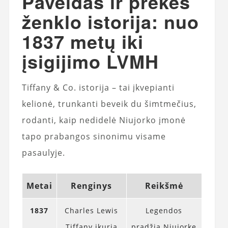
Paveldas ir prekės
ženklo istorija: nuo
1837 metų iki
įsigijimo LVMH
Tiffany & Co. istorija – tai įkvepianti
kelionė, trunkanti beveik du šimtmečius,
rodanti, kaip nedidelė Niujorko įmonė
tapo prabangos sinonimu visame
pasaulyje.
Metai
Renginys
Reikšmė
1837
Charles Lewis
Legendos
Tiffany įkuria
pradžia Niujorke