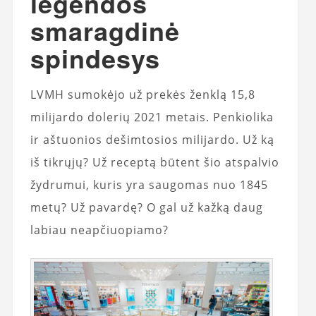
legendos
smaragdinė
spindesys
LVMH sumokėjo už prekės ženklą 15,8
milijardo dolerių 2021 metais. Penkiolika
ir aštuonios dešimtosios milijardo. Už ką
iš tikrųjų? Už receptą būtent šio atspalvio
žydrumui, kuris yra saugomas nuo 1845
metų? Už pavardę? O gal už kažką daug
labiau neapčiuopiamo?