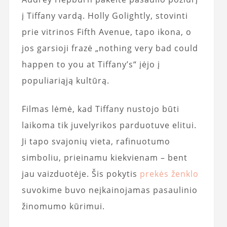
į Tiffany vardą. Holly Golightly, stovinti
prie vitrinos Fifth Avenue, tapo ikona, o
jos garsioji frazė „nothing very bad could
happen to you at Tiffany’s“ įėjo į
populiariąją kultūrą.
Filmas lėmė, kad Tiffany nustojo būti
laikoma tik juvelyrikos parduotuve elitui.
Ji tapo svajonių vieta, rafinuotumo
simboliu, prieinamu kiekvienam – bent
jau vaizduotėje. Šis pokytis
prekės ženklo
suvokime buvo neįkainojamas pasaulinio
žinomumo kūrimui.