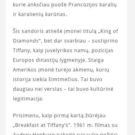
kurie anksčiau puošė Prancūzijos karalių
ir karalienių karūnas.
Šis sandoris atnešė įmonei titulą „King of
Diamonds“, bet dar svarbiau – sustiprino
Tiffany, kaip juvelyrikos namų, pozicijas
Europos dinastijų lygmenyje. Staiga
Amerikos įmonė turėjo akmenų, kurių
istorija siekia šimtmečius. Tai buvo
daugiau nei verslas – tai buvo kultūrinė
legitimacija.
Prisimenu, kaip pirmą kartą žiūrėjau
„Breakfast at Tiffany’s“. 1961 m. filmas su
Audrey Hepburn pakeitė pasaulio požiūrį