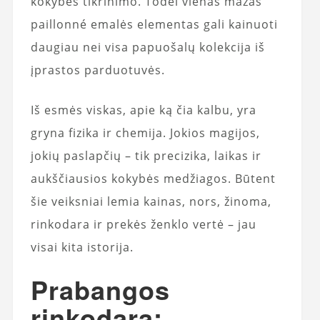
kokybės tikrinimo. Todėl vienas mažas
paillonné emalės elementas gali kainuoti
daugiau nei visa papuošalų kolekcija iš
įprastos parduotuvės.
Iš esmės viskas, apie ką čia kalbu, yra
gryna fizika ir chemija. Jokios magijos,
jokių paslapčių – tik precizika, laikas ir
aukščiausios kokybės medžiagos. Būtent
šie veiksniai lemia kainas, nors, žinoma,
rinkodara ir prekės ženklo vertė – jau
visai kita istorija.
Prabangos
rinkodara: