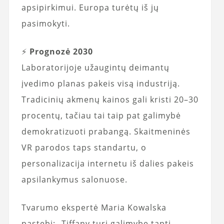
apsipirkimui. Europa turėtų iš jų
pasimokyti.
⚡
Prognozė 2030
Laboratorijoje užaugintų deimantų
įvedimo planas pakeis visą industriją.
Tradicinių akmenų kainos gali kristi 20–30
procentų, tačiau tai taip pat galimybė
demokratizuoti prabangą. Skaitmeninės
VR parodos taps standartu, o
personalizacija internetu iš dalies pakeis
apsilankymus salonuose.
Tvarumo ekspertė Maria Kowalska
pastebi: „Tiffany turi galimybę tapti