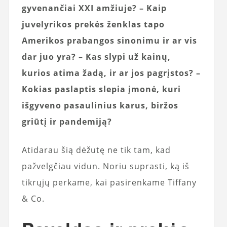
gyvenančiai XXI amžiuje?
– Kaip
juvelyrikos prekės ženklas tapo
Amerikos prabangos sinonimu ir ar vis
dar juo yra?
– Kas slypi už kainų,
kurios atima žadą, ir ar jos pagrįstos?
–
Kokias paslaptis slepia įmonė, kuri
išgyveno pasaulinius karus, biržos
griūtį ir pandemiją?
Atidarau šią dėžutę ne tik tam, kad
pažvelgčiau vidun. Noriu suprasti, ką iš
tikrųjų perkame, kai pasirenkame Tiffany
& Co.