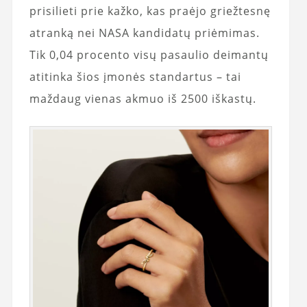
prisilieti prie kažko, kas praėjo griežtesnę
atranką nei NASA kandidatų priėmimas.
Tik 0,04 procento visų pasaulio deimantų
atitinka šios įmonės standartus – tai
maždaug vienas akmuo iš 2500 iškastų.