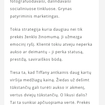
fotografuodavaisi, dalindavaisi
socialiniuose tinkluose. Grynas
patyriminis marketingas.
Tokia strategija kuria daugiau nei tik
prekės ženklo žinomumą. Ji užmezga
emocinį ryšį. Klientė tokiu atveju neperka
aukso ar deimantų – ji perka statusą,
prestižą, saviraiškos būdą.
Tiesa ta, kad Tiffany antkainis daug kartų
viršija medžiagų kainą. Žiedas už dešimt
tūkstančių gali turėti aukso ir akmenį,
vertus dviejų tūkstančių. O likusi dalis?
Tai ta sunkiai apčiuopiama vertė. Prekės