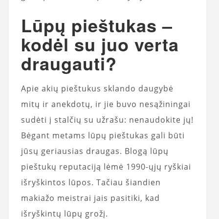
Lūpų pieštukas –
kodėl su juo verta
draugauti?
Apie akių pieštukus sklando daugybė
mitų ir anekdotų, ir jie buvo nesąžiningai
sudėti į stalčių su užrašu: nenaudokite jų!
Bėgant metams lūpų pieštukas gali būti
jūsų geriausias draugas. Blogą lūpų
pieštukų reputaciją lėmė 1990-ųjų ryškiai
išryškintos lūpos. Tačiau šiandien
makiažo meistrai jais pasitiki, kad
išryškintų lūpų grožį.