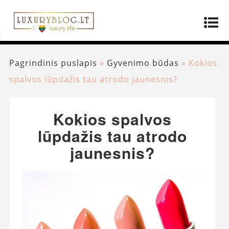
Pagrindinis puslapis
»
Gyvenimo būdas
»
Kokios
spalvos lūpdažis tau atrodo jaunesnis?
Kokios spalvos
lūpdažis tau atrodo
jaunesnis?