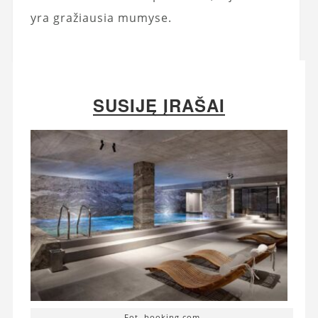
yra gražiausia mumyse.
SUSIJĘ ĮRAŠAI
Fot. booking.com