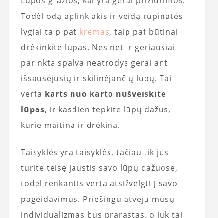
Lūpos gražios, kai yra gerai prižiūrimos.
Todėl odą aplink akis ir veidą rūpinatės
lygiai taip pat
kremas
, taip pat būtinai
drėkinkite lūpas. Nes net ir geriausiai
parinkta spalva neatrodys gerai ant
išsausėjusių ir skilinėjančių lūpų. Tai
verta
karts nuo karto nušveiskite
lūpas
, ir kasdien tepkite lūpų dažus,
kurie maitina ir drėkina.
Taisyklės yra taisyklės, tačiau tik jūs
turite teisę jaustis savo lūpų dažuose,
todėl renkantis verta atsižvelgti į savo
pageidavimus. Priešingu atveju mūsų
individualizmas bus prarastas, o juk tai