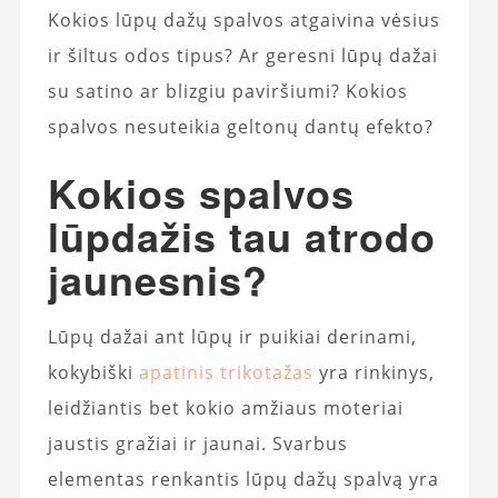
Kokios lūpų dažų spalvos atgaivina vėsius
ir šiltus odos tipus? Ar geresni lūpų dažai
su satino ar blizgiu paviršiumi? Kokios
spalvos nesuteikia geltonų dantų efekto?
Kokios spalvos
lūpdažis tau atrodo
jaunesnis?
Lūpų dažai ant lūpų ir puikiai derinami,
kokybiški
apatinis trikotažas
yra rinkinys,
leidžiantis bet kokio amžiaus moteriai
jaustis gražiai ir jaunai. Svarbus
elementas renkantis lūpų dažų spalvą yra