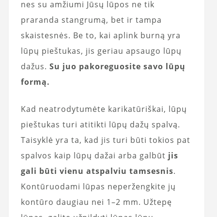
nes su amžiumi Jūsų lūpos ne tik
praranda stangrumą, bet ir tampa
skaistesnės. Be to, kai aplink burną yra
lūpų pieštukas, jis geriau apsaugo lūpų
dažus.
Su juo pakoreguosite savo lūpų
formą.
Kad neatrodytumėte karikatūriškai, lūpų
pieštukas turi atitikti lūpų dažų spalvą.
Taisyklė yra ta, kad jis turi būti tokios pat
spalvos kaip lūpų dažai arba galbūt
jis
gali būti vienu atspalviu tamsesnis
.
Kontūruodami lūpas neperžengkite jų
kontūro daugiau nei 1–2 mm. Užtepę