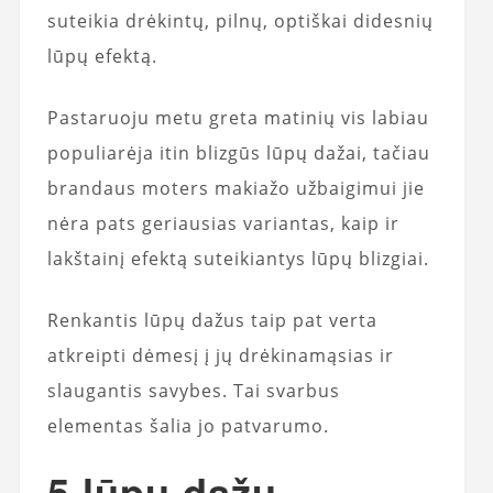
suteikia drėkintų, pilnų, optiškai didesnių
lūpų efektą.
Pastaruoju metu greta matinių vis labiau
populiarėja itin blizgūs lūpų dažai, tačiau
brandaus moters makiažo užbaigimui jie
nėra pats geriausias variantas, kaip ir
lakštainį efektą suteikiantys lūpų blizgiai.
Renkantis lūpų dažus taip pat verta
atkreipti dėmesį į jų drėkinamąsias ir
slaugantis savybes. Tai svarbus
elementas šalia jo patvarumo.
5 lūpų dažų