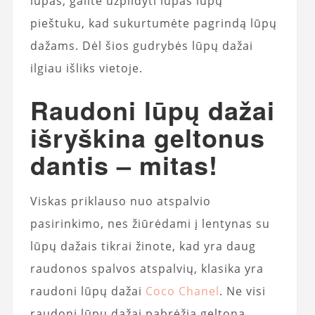
lūpas, galite užpildyti lūpas lūpų
pieštuku, kad sukurtumėte pagrindą lūpų
dažams. Dėl šios gudrybės lūpų dažai
ilgiau išliks vietoje.
Raudoni lūpų dažai
išryškina geltonus
dantis – mitas!
Viskas priklauso nuo atspalvio
pasirinkimo, nes žiūrėdami į lentynas su
lūpų dažais tikrai žinote, kad yra daug
raudonos spalvos atspalvių, klasika yra
raudoni lūpų dažai
Coco Chanel
. Ne visi
raudoni lūpų dažai pabrėžia geltoną