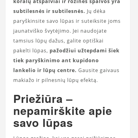
koralų atspalviai ir rožinės spalvos yra
subtilesnės ir subtilesnės.
Jų dėka
paryškinsite savo lūpas ir suteiksite joms
jaunatviško švytėjimo. Jei naudojate
tamsius lūpų dažus, galite optiškai
pakelti lūpas,
pažodžiui užtepdami šiek
tiek paryškinimo ant kupidono
lankelio ir lūpų centre.
Gausite gaivaus
makiažo ir pilnesnių lūpų efektą.
Priežiūra –
nepamirškite apie
savo lūpas