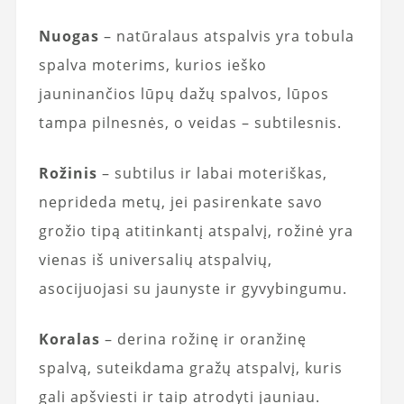
Nuogas
– natūralaus atspalvis yra tobula
spalva moterims, kurios ieško
jauninančios lūpų dažų spalvos, lūpos
tampa pilnesnės, o veidas – subtilesnis.
Rožinis
– subtilus ir labai moteriškas,
neprideda metų, jei pasirenkate savo
grožio tipą atitinkantį atspalvį, rožinė yra
vienas iš universalių atspalvių,
asocijuojasi su jaunyste ir gyvybingumu.
Koralas
– derina rožinę ir oranžinę
spalvą, suteikdama gražų atspalvį, kuris
gali apšviesti ir taip atrodyti jauniau.