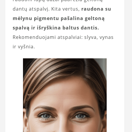
dantų atspalvį. Kita vertus,
raudona su
mėlynu pigmentu pašalina geltoną
spalvą ir išryškina baltus dantis.
Rekomenduojami atspalviai: slyva, vynas
ir vyšnia.