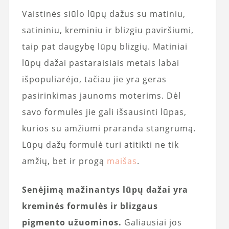
Vaistinės siūlo lūpų dažus su matiniu,
satininiu, kreminiu ir blizgiu paviršiumi,
taip pat daugybę lūpų blizgių. Matiniai
lūpų dažai pastaraisiais metais labai
išpopuliarėjo, tačiau jie yra geras
pasirinkimas jaunoms moterims. Dėl
savo formulės jie gali išsausinti lūpas,
kurios su amžiumi praranda stangrumą.
Lūpų dažų formulė turi atitikti ne tik
amžių, bet ir progą
maišas
.
Senėjimą mažinantys lūpų dažai yra
kreminės formulės ir blizgaus
pigmento užuominos.
Galiausiai jos