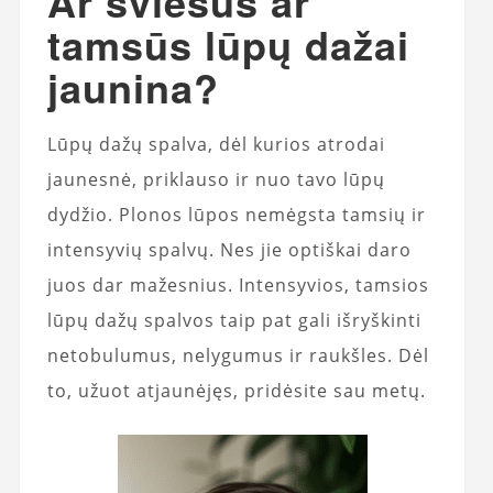
Ar šviesūs ar
tamsūs lūpų dažai
jaunina?
Lūpų dažų spalva, dėl kurios atrodai
jaunesnė, priklauso ir nuo tavo lūpų
dydžio. Plonos lūpos nemėgsta tamsių ir
intensyvių spalvų. Nes jie optiškai daro
juos dar mažesnius. Intensyvios, tamsios
lūpų dažų spalvos taip pat gali išryškinti
netobulumus, nelygumus ir raukšles. Dėl
to, užuot atjaunėjęs, pridėsite sau metų.