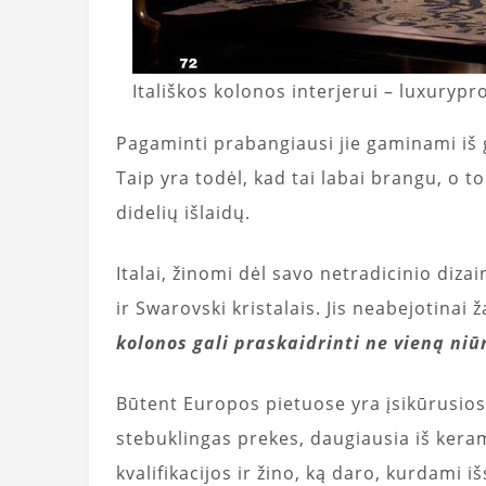
Itališkos kolonos interjerui – luxuryp
Pagaminti prabangiausi jie gaminami iš 
Taip yra todėl, kad tai labai brangu, o 
didelių išlaidų.
Italai, žinomi dėl savo netradicinio diz
ir Swarovski kristalais. Jis neabejotinai ž
kolonos gali praskaidrinti ne vieną niū
Būtent Europos pietuose yra įsikūrusios
stebuklingas prekes, daugiausia iš kerami
kvalifikacijos ir žino, ką daro, kurdami 