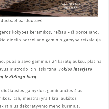
roducts.pl parduotuvė
geros kokybės keramikos, rečiau – iš porceliano.
tokio didelio porceliano gaminio gamyba reikalauja
aino, puošia savo gaminius 24 karatų auksu, platina
avus ir atrodo itin išskirtinai.
Tokios interjero
rų ir didingą butą.
 didžiausios gamyklos, gaminančios šias
kos. Italų meistrai yra tikrai aukštos
išskirtinius dekoratyvinio meno kūrinius.