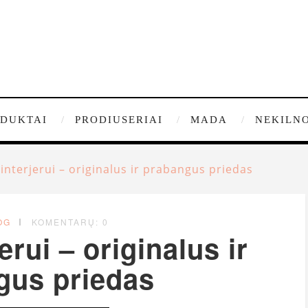
DUKTAI
PRODIUSERIAI
MADA
NEKILNO
interjerui – originalus ir prabangus priedas
OG
KOMENTARŲ: 0
erui – originalus ir
gus priedas