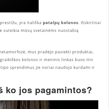
prestižu, yra itališka
patalpų kolonos
. Išskirtinai
 jie suteikia mūsų svetainėms nuostabią
a metamorfozė, mus pradėjo pasiekti produktai,
 graikiškos kolonos ir meninis tinkas buvo itin
o tipo sprendimus jie noriai naudojo kurdami ir
iš ko jos pagamintos?