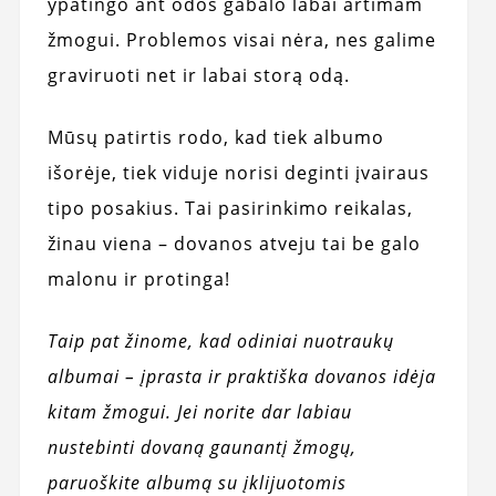
ypatingo ant odos gabalo labai artimam
žmogui. Problemos visai nėra, nes galime
graviruoti net ir labai storą odą.
Mūsų patirtis rodo, kad tiek albumo
išorėje, tiek viduje norisi deginti įvairaus
tipo posakius. Tai pasirinkimo reikalas,
žinau viena – dovanos atveju tai be galo
malonu ir protinga!
Taip pat žinome, kad odiniai nuotraukų
albumai – įprasta ir praktiška dovanos idėja
kitam žmogui. Jei norite dar labiau
nustebinti dovaną gaunantį žmogų,
paruoškite albumą su įklijuotomis