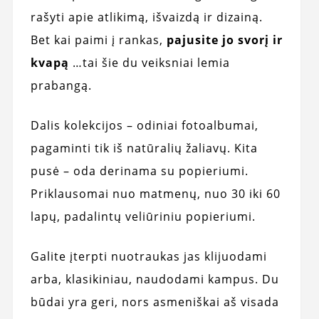
rašyti apie atlikimą, išvaizdą ir dizainą.
Bet kai paimi į rankas,
pajusite jo svorį ir
kvapą
…tai šie du veiksniai lemia
prabangą.
Dalis kolekcijos – odiniai fotoalbumai,
pagaminti tik iš natūralių žaliavų. Kita
pusė – oda derinama su popieriumi.
Priklausomai nuo matmenų, nuo 30 iki 60
lapų, padalintų veliūriniu popieriumi.
Galite įterpti nuotraukas jas klijuodami
arba, klasikiniau, naudodami kampus. Du
būdai yra geri, nors asmeniškai aš visada