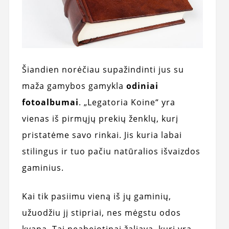
Šiandien norėčiau supažindinti jus su
maža gamybos gamykla
odiniai
fotoalbumai
. „Legatoria Koine“ yra
vienas iš pirmųjų prekių ženklų, kurį
pristatėme savo rinkai. Jis kuria labai
stilingus ir tuo pačiu natūralios išvaizdos
gaminius.
Kai tik pasiimu vieną iš jų gaminių,
užuodžiu jį stipriai, nes mėgstu odos
kvapą. Tai neabejotinai žaliava, kuri yra