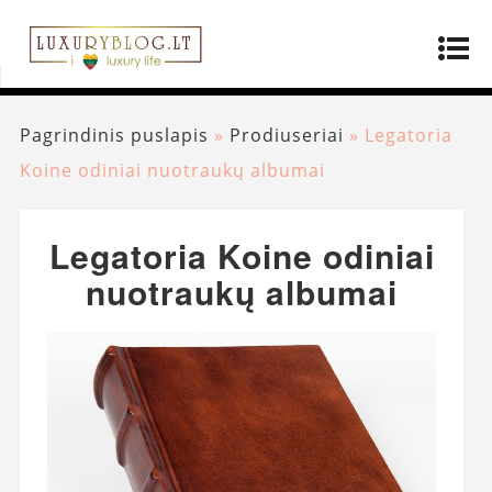
Pagrindinis puslapis
»
Prodiuseriai
»
Legatoria
Koine odiniai nuotraukų albumai
Legatoria Koine odiniai
nuotraukų albumai