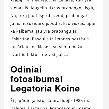
vienas iš daugelio tikros prabangos lygių.
Na, o ką jauti išgirdęs žodį prabanga?
Jums nesusidaro įspūdis, kad viskas, apie
ką kalbama, jau yra prabangu ar
išskirtinė. Pasaulis ir žmonės nori būti
aukščiausios klasės, su vienu mažu
svarbiu faktu – ne visi gali….
Odiniai
fotoalbumai
Legatoria Koine
Ši įspūdinga istorija prasidėjo 1985 m.
Italijoje, kai broliai Francesco ir Cosimo