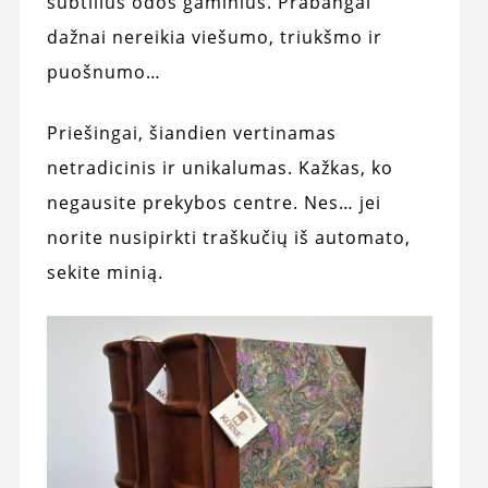
subtilius odos gaminius. Prabangai
dažnai nereikia viešumo, triukšmo ir
puošnumo…
Priešingai, šiandien vertinamas
netradicinis ir unikalumas. Kažkas, ko
negausite prekybos centre. Nes… jei
norite nusipirkti traškučių iš automato,
sekite minią.