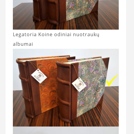
Legatoria Koine odiniai nuotraukų
albumai