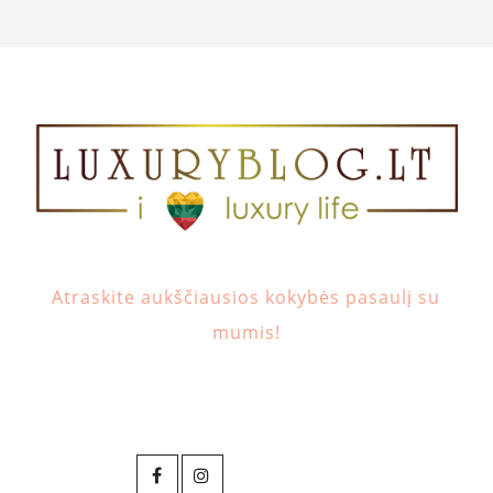
Atraskite aukščiausios kokybės pasaulį su
mumis!