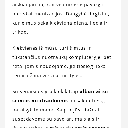
aiškiai jaučiu, kad visuomenė pavargo
nuo skaitmenizacijos. Daugybė dirgiklių,
kurie mus seka kiekvieną dieną, liečia ir
trikdo.
Kiekvienas iš mūsų turi šimtus ir
tūkstančius nuotraukų kompiuteryje, bet
retai jomis naudojame. Jie tiesiog lieka
ten ir užima vietą atmintyje…
Su senaisiais yra kiek kitaip
albumai su
šeimos nuotraukomis
Jei sakau tiesą,
pataisykite mane! Kaip ir jūs, dažnai
susėsdavome su savo artimaisiais ir
ištisus vakarus mėgaudavomės senomis