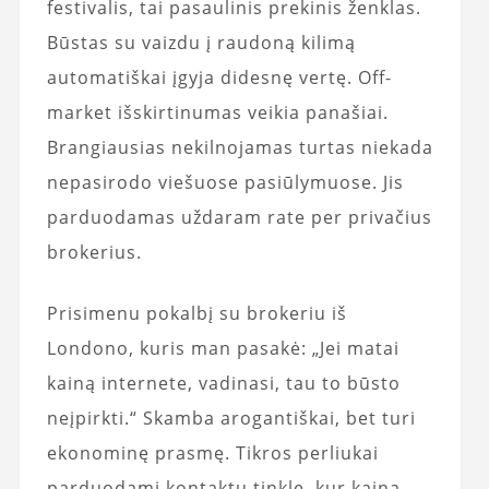
festivalis, tai pasaulinis prekinis ženklas.
Būstas su vaizdu į raudoną kilimą
automatiškai įgyja didesnę vertę. Off-
market išskirtinumas veikia panašiai.
Brangiausias nekilnojamas turtas niekada
nepasirodo viešuose pasiūlymuose. Jis
parduodamas uždaram rate per privačius
brokerius.
Prisimenu pokalbį su brokeriu iš
Londono, kuris man pasakė: „Jei matai
kainą internete, vadinasi, tau to būsto
neįpirkti.“ Skamba arogantiškai, bet turi
ekonominę prasmę. Tikros perliukai
parduodami kontaktų tinkle, kur kaina –