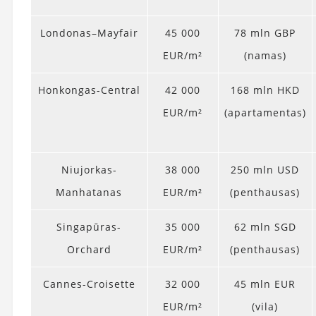
Londonas–Mayfair
45 000
78 mln GBP
EUR/m²
(namas)
Honkongas-Central
42 000
168 mln HKD
EUR/m²
(apartamentas)
Niujorkas-
38 000
250 mln USD
Manhatanas
EUR/m²
(penthausas)
Singapūras-
35 000
62 mln SGD
Orchard
EUR/m²
(penthausas)
Cannes-Croisette
32 000
45 mln EUR
EUR/m²
(vila)