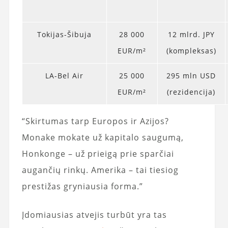
Tokijas-Šibuja
28 000
12 mlrd. JPY
EUR/m²
(kompleksas)
LA-Bel Air
25 000
295 mln USD
EUR/m²
(rezidencija)
“Skirtumas tarp Europos ir Azijos?
Monake mokate už kapitalo saugumą,
Honkonge – už prieigą prie sparčiai
augančių rinkų. Amerika – tai tiesiog
prestižas gryniausia forma.”
Įdomiausias atvejis turbūt yra tas