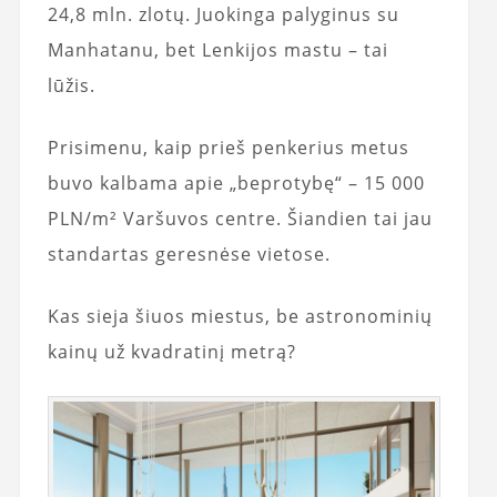
24,8 mln. zlotų. Juokinga palyginus su
Manhatanu, bet Lenkijos mastu – tai
lūžis.
Prisimenu, kaip prieš penkerius metus
buvo kalbama apie „beprotybę“ – 15 000
PLN/m² Varšuvos centre. Šiandien tai jau
standartas geresnėse vietose.
Kas sieja šiuos miestus, be astronominių
kainų už kvadratinį metrą?