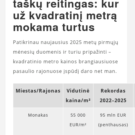
taškų reitingas: kur
už kvadratinį metrą
mokama turtus
Patikrinau naujausius 2025 metų pirmųjų
mėnesių duomenis ir turiu pripažinti –
kvadratinio metro kainos brangiausiuose
pasaulio rajonuose įspūdį daro net man.
Miestas/Rajonas
Vidutinė
Rekordas
kaina/m²
2022–2025
Monakas
55 000
95 mln EUR
EUR/m²
(penthausas)