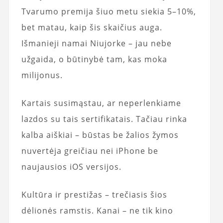
Tvarumo premija šiuo metu siekia 5–10%,
bet matau, kaip šis skaičius auga.
Išmanieji namai Niujorke – jau nebe
užgaida, o būtinybė tam, kas moka
milijonus.
Kartais susimąstau, ar neperlenkiame
lazdos su tais sertifikatais. Tačiau rinka
kalba aiškiai – būstas be žalios žymos
nuvertėja greičiau nei iPhone be
naujausios iOS versijos.
Kultūra ir prestižas – trečiasis šios
dėlionės ramstis. Kanai – ne tik kino