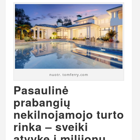
nuotr. tomferry.com
Pasaulinė
prabangių
nekilnojamojo turto
rinka – sveiki
atvykę į milijonų