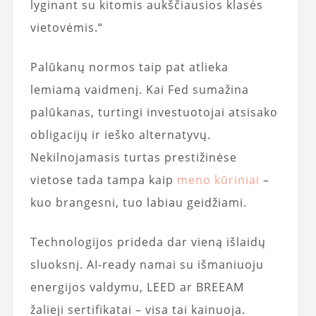
lyginant su kitomis aukščiausios klasės
vietovėmis.“
Palūkanų normos taip pat atlieka
lemiamą vaidmenį. Kai Fed sumažina
palūkanas, turtingi investuotojai atsisako
obligacijų ir ieško alternatyvų.
Nekilnojamasis turtas prestižinėse
vietose tada tampa kaip
meno kūriniai
–
kuo brangesni, tuo labiau geidžiami.
Technologijos prideda dar vieną išlaidų
sluoksnį. AI-ready namai su išmaniuoju
energijos valdymu, LEED ar BREEAM
žalieji sertifikatai – visa tai kainuoja.