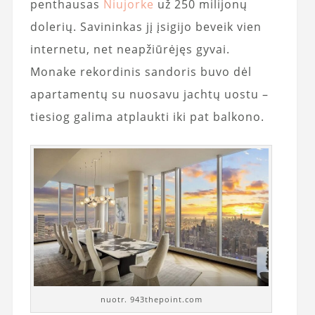
penthausas
Niujorke
už 250 milijonų
dolerių. Savininkas jį įsigijo beveik vien
internetu, net neapžiūrėjęs gyvai.
Monake rekordinis sandoris buvo dėl
apartamentų su nuosavu jachtų uostu –
tiesiog galima atplaukti iki pat balkono.
nuotr. 943thepoint.com