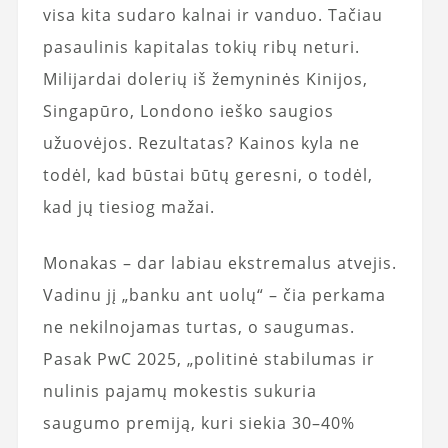
visa kita sudaro kalnai ir vanduo. Tačiau
pasaulinis kapitalas tokių ribų neturi.
Milijardai dolerių iš žemyninės Kinijos,
Singapūro, Londono ieško saugios
užuovėjos. Rezultatas? Kainos kyla ne
todėl, kad būstai būtų geresni, o todėl,
kad jų tiesiog mažai.
Monakas – dar labiau ekstremalus atvejis.
Vadinu jį „banku ant uolų“ – čia perkama
ne nekilnojamas turtas, o saugumas.
Pasak PwC 2025, „politinė stabilumas ir
nulinis pajamų mokestis sukuria
saugumo premiją, kuri siekia 30–40%