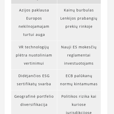
Azijos paklausa
Kainų burbulas
Europos
Lenkijos prabangių
nekilnojamajam
prekių rinkoje
turtui auga
VR technologijų
Nauji ES mokesčių
plėtra nuotoliniam
reglamentai
vertinimui
investuotojams
Didėjančios ESG
ECB palūkanų
sertifikatų svarba
normų kintamumas
Geografinė portfelio
Politikos rizika kai
diversifikacija
kuriose
jurisdikcijose