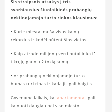
Šis straipsnis atsakys į tris
svarbiausius šiuolaikinės prabangių
nekilnojamojo turto rinkos klausimus:
• Kurie miestai muša visus kainų
rekordus ir kodėl būtent šios vietos
• Kaip atrodo milijonų verti butai ir ką iš
tikrųjų gauni už tokią sumą
• Ar prabangių nekilnojamojo turto
bumas turi ribas ir kada jis gali baigtis
Gyvename laikais, kai
apartamentas
gali
kainuoti daugiau nei viso miesto