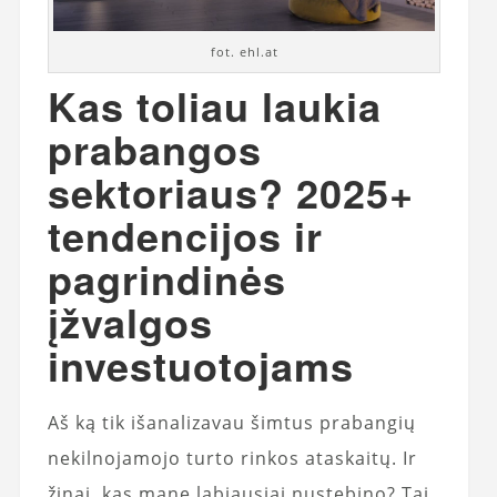
fot. ehl.at
Kas toliau laukia
prabangos
sektoriaus? 2025+
tendencijos ir
pagrindinės
įžvalgos
investuotojams
Aš ką tik išanalizavau šimtus prabangių
nekilnojamojo turto rinkos ataskaitų. Ir
žinai, kas mane labiausiai nustebino? Tai,