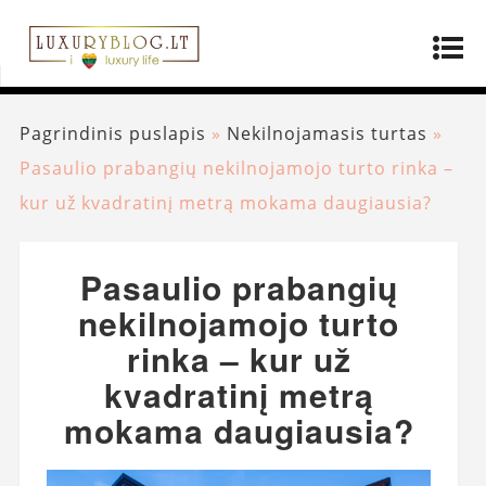
Pagrindinis puslapis
»
Nekilnojamasis turtas
»
Pasaulio prabangių nekilnojamojo turto rinka –
kur už kvadratinį metrą mokama daugiausia?
Pasaulio prabangių
nekilnojamojo turto
rinka – kur už
kvadratinį metrą
mokama daugiausia?