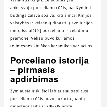
ankstyvojo porceliano rūšis, pasižyminti
būdinga žalsva spalva. Kiti šimtai Kinijos
valstybės ir vėlesnių dinastijų evoliucijos
metų išsiplėtė į porceliano ir celadono
pramonę. Vėliau buvo kuriamos
tolimesnės kiniškos keramikos variacijos.
Porceliano istorija
– pirmasis
apdirbimas
Žymiausia ir iki šiol labiausiai paplitusi
porceliano rūšis buvo sukurta Juanių
dinastijos laikais, XIII–XIV amžių