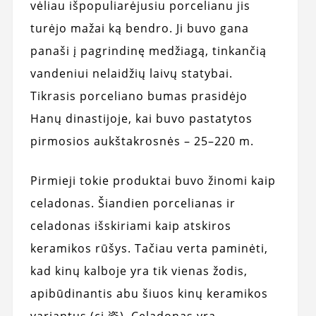
vėliau išpopuliarėjusiu porcelianu jis
turėjo mažai ką bendro. Ji buvo gana
panaši į pagrindinę medžiagą, tinkančią
vandeniui nelaidžių laivų statybai.
Tikrasis porceliano bumas prasidėjo
Hanų dinastijoje, kai buvo pastatytos
pirmosios aukštakrosnės – 25–220 m.
Pirmieji tokie produktai buvo žinomi kaip
celadonas. Šiandien porcelianas ir
celadonas išskiriami kaip atskiros
keramikos rūšys. Tačiau verta paminėti,
kad kinų kalboje yra tik vienas žodis,
apibūdinantis abu šiuos kinų keramikos
variantus (ci 瓷). Celadonas yra