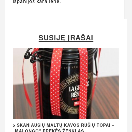
Ispanijos karalienė.
SUSIJĘ ĮRAŠAI
5 SKANIAUSIŲ MALTŲ KAVOS RŪŠIŲ TOPAI –
„MALONGO“ PREKĖS ŽENKLAS