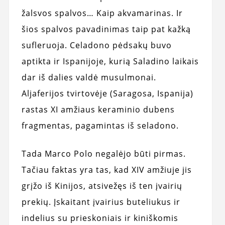
žalsvos spalvos… Kaip akvamarinas. Ir
šios spalvos pavadinimas taip pat kažką
sufleruoja. Celadono pėdsakų buvo
aptikta ir Ispanijoje, kurią Saladino laikais
dar iš dalies valdė musulmonai.
Aljaferijos tvirtovėje (Saragosa, Ispanija)
rastas XI amžiaus keraminio dubens
fragmentas, pagamintas iš seladono.
Tada Marco Polo negalėjo būti pirmas.
Tačiau faktas yra tas, kad XIV amžiuje jis
grįžo iš Kinijos, atsivežęs iš ten įvairių
prekių. Įskaitant įvairius buteliukus ir
indelius su prieskoniais ir kiniškomis