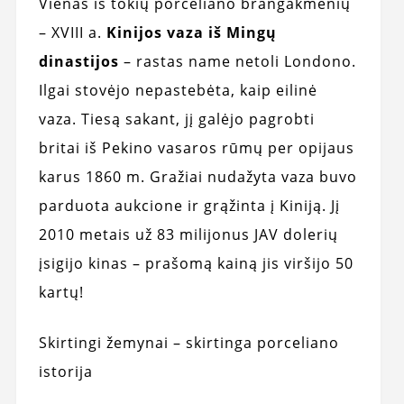
Vienas iš tokių porceliano brangakmenių
– XVIII a.
Kinijos vaza iš Mingų
dinastijos
– rastas name netoli Londono.
Ilgai stovėjo nepastebėta, kaip eilinė
vaza. Tiesą sakant, jį galėjo pagrobti
britai iš Pekino vasaros rūmų per opijaus
karus 1860 m. Gražiai nudažyta vaza buvo
parduota aukcione ir grąžinta į Kiniją. Jį
2010 metais už 83 milijonus JAV dolerių
įsigijo kinas – prašomą kainą jis viršijo 50
kartų!
Skirtingi žemynai – skirtinga porceliano
istorija