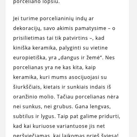
porceliano lopšiu.
Jei turime porcelianinių indų ar
dekoracijų, savo akimis pamatysime – o
prisilietimas tai tik patvirtins –, kad
kiniška keramika, palyginti su vietine
europietiška, yra „dangus ir žemė“. Nes
porcelianas yra ne kas kita, kaip
keramika, kuri mums asocijuojasi su
šiurkščiais, kietais ir sunkiais indais iš
oranžinio molio. Tačiau porcelianas nėra
nei sunkus, nei grubus. Gana lengvas,
subtilus ir lygus. Taip pat galime pridurti,
kad kai kuriuose variantuose jis net
peršviečiamas, kai laikomas prieš šviesą!