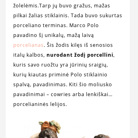
žolelėmis.Tarp jų buvo gražus, mažas
pilkai žalias stiklainis. Tada buvo sukurtas
porceliano terminas. Marco Polo
pavadino šį unikalų, mažą laivą
porcelianas
. Šis žodis kilęs iš senosios
italų kalbos,
nurodant žodį porcellini
,
kuris savo ruožtu yra jūrinių sraigių,
kurių kiautas priminė Polo stiklainio
spalvą, pavadinimas. Kiti šio moliusko
pavadinimai – cowries arba lenkiškai…
porcelianinės lelijos.