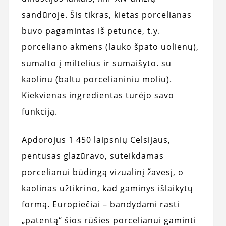
sandūroje. Šis tikras, kietas porcelianas
buvo pagamintas iš petunce, t.y.
porceliano akmens (lauko špato uolienų),
sumalto į miltelius ir sumaišyto. su
kaolinu (baltu porcelianiniu moliu).
Kiekvienas ingredientas turėjo savo
funkciją.
Apdorojus 1 450 laipsnių Celsijaus,
pentusas glazūravo, suteikdamas
porcelianui būdingą vizualinį žavesį, o
kaolinas užtikrino, kad gaminys išlaikytų
formą. Europiečiai – bandydami rasti
„patentą“ šios rūšies porcelianui gaminti