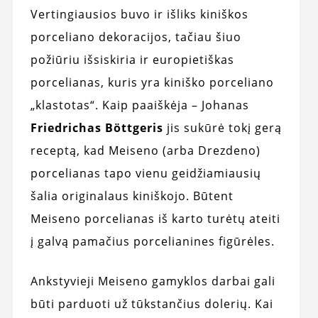
Vertingiausios buvo ir išliks kiniškos
porceliano dekoracijos, tačiau šiuo
požiūriu išsiskiria ir europietiškas
porcelianas, kuris yra kiniško porceliano
„klastotas“. Kaip paaiškėja – Johanas
Friedrichas Böttgeris
jis sukūrė tokį gerą
receptą, kad Meiseno (arba Drezdeno)
porcelianas tapo vienu geidžiamiausių
šalia originalaus kiniškojo. Būtent
Meiseno porcelianas iš karto turėtų ateiti
į galvą pamačius porcelianines figūrėles.
Ankstyvieji Meiseno gamyklos darbai gali
būti parduoti už tūkstančius dolerių. Kai