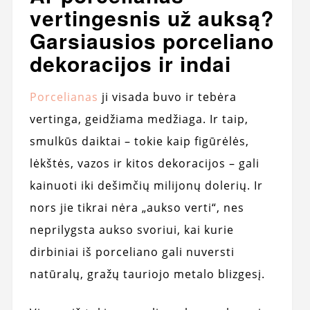
vertingesnis už auksą?
Garsiausios porceliano
dekoracijos ir indai
Porcelianas
ji visada buvo ir tebėra
vertinga, geidžiama medžiaga. Ir taip,
smulkūs daiktai – tokie kaip figūrėlės,
lėkštės, vazos ir kitos dekoracijos – gali
kainuoti iki dešimčių milijonų dolerių. Ir
nors jie tikrai nėra „aukso verti“, nes
neprilygsta aukso svoriui, kai kurie
dirbiniai iš porceliano gali nuversti
natūralų, gražų tauriojo metalo blizgesį.