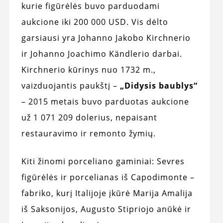
kurie figūrėlės buvo parduodami
aukcione iki 200 000 USD. Vis dėlto
garsiausi yra Johanno Jakobo Kirchnerio
ir Johanno Joachimo Kändlerio darbai.
Kirchnerio kūrinys nuo 1732 m.,
vaizduojantis paukštį –
„Didysis baublys“
– 2015 metais buvo parduotas aukcione
už 1 071 209 dolerius, nepaisant
restauravimo ir remonto žymių.
Kiti žinomi porceliano gaminiai: Sevres
figūrėlės ir porcelianas iš Capodimonte –
fabriko, kurį Italijoje įkūrė Marija Amalija
iš Saksonijos, Augusto Stipriojo anūkė ir