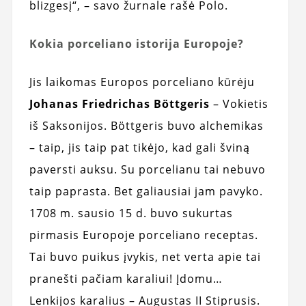
blizgesį“, – savo žurnale rašė Polo.
Kokia porceliano istorija Europoje?
Jis laikomas Europos porceliano kūrėju
Johanas Friedrichas Böttgeris
– Vokietis
iš Saksonijos. Böttgeris buvo alchemikas
– taip, jis taip pat tikėjo, kad gali šviną
paversti auksu. Su porcelianu tai nebuvo
taip paprasta. Bet galiausiai jam pavyko.
1708 m. sausio 15 d. buvo sukurtas
pirmasis Europoje porceliano receptas.
Tai buvo puikus įvykis, net verta apie tai
pranešti pačiam karaliui! Įdomu…
Lenkijos karalius – Augustas II Stiprusis.