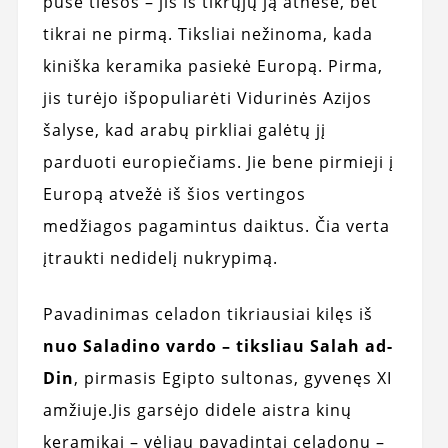
pusė tiesos – jis iš tikrųjų ją atnešė, bet
tikrai ne pirmą. Tiksliai nežinoma, kada
kiniška keramika pasiekė Europą. Pirma,
jis turėjo išpopuliarėti Vidurinės Azijos
šalyse, kad arabų pirkliai galėtų jį
parduoti europiečiams. Jie bene pirmieji į
Europą atvežė iš šios vertingos
medžiagos pagamintus daiktus. Čia verta
įtraukti nedidelį nukrypimą.
Pavadinimas celadon tikriausiai kilęs iš
nuo Saladino vardo – tiksliau Salah ad-
Din
, pirmasis Egipto sultonas, gyvenęs XI
amžiuje.Jis garsėjo didele aistra kinų
keramikai – vėliau pavadintai celadonu –