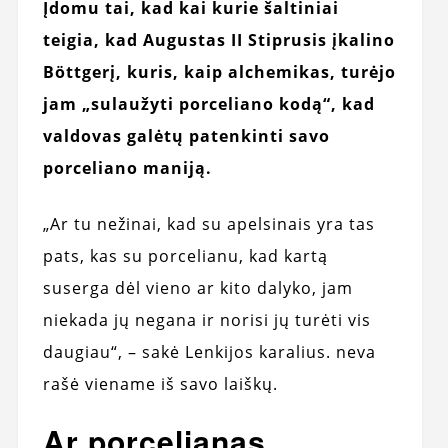
Įdomu tai, kad kai kurie šaltiniai
teigia, kad Augustas II Stiprusis įkalino
Böttgerį, kuris, kaip alchemikas, turėjo
jam „sulaužyti porceliano kodą“, kad
valdovas galėtų patenkinti savo
porceliano maniją.
„Ar tu nežinai, kad su apelsinais yra tas
pats, kas su porcelianu, kad kartą
suserga dėl vieno ar kito dalyko, jam
niekada jų negana ir norisi jų turėti vis
daugiau“, – sakė Lenkijos karalius. neva
rašė viename iš savo laiškų.
Ar porcelianas