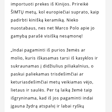
importuoti prekes iš Kinijos. Prireikė
ŠIMTŲ metų, kol europiečiai suprato, kaip
padirbti kinišką keramiką. Nieko
nuostabaus, nes net Marco Polo apie jo
gamybą parašė visišką nesąmonę!
„Indai pagaminti iš purios žemės ar
molio, kuris iškasamas tarsi iš kasyklos ir
sukraunamas į didžiulius piliakalnius, o
paskui paliekamas trisdešimčiai ar
keturiasdešimčiai metų veikiamas vėjo,
lietaus ir saulės. Per tą laiką žemė taip
išgryninama, kad iš jos pagaminti indai
įgauna žydrą atspalvį ir labai ryškų