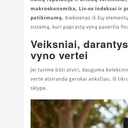
makroekonomika, Liv-ex indeksai ir pr
patikimumą.
Kiekvienas iš šių elementų
sistemą, kuri paprastą vyną paverčia fi
Veiksniai, daranty
vyno vertei
Jei turime būti atviri, dauguma kolekcinink
vertė atsiranda gerokai anksčiau. Iš tik
sklype.