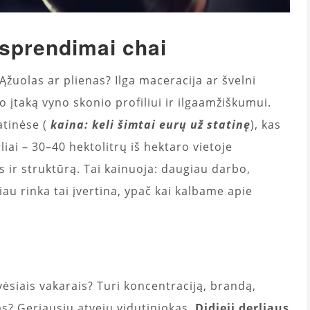
r sprendimai chai
žuolas ar plienas? Ilga maceracija ar švelni
o įtaką vyno skonio profiliui ir ilgaamžiškumui.
atinėse (
kaina: keli šimtai eurų už statinę
), kas
iai – 30–40 hektolitrų iš hektaro vietoje
 ir struktūrą. Tai kainuoja: daugiau darbo,
au rinka tai įvertina, ypač kai kalbame apie
vėsiais vakarais? Turi koncentraciją, brandą,
as? Geriausiu atveju vidutiniokas.
Didieji derliaus