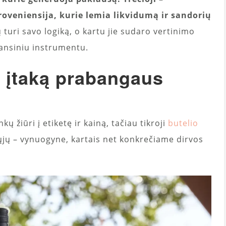
oveniensija, kurie lemia likvidumą ir sandorių
 turi savo logiką, o kartu jie sudaro vertinimo
nansiniu instrumentu.
s įtaką prabangaus
ų žiūri į etiketę ir kainą, tačiau tikroji
butelio
rųjų – vynuogyne, kartais net konkrečiame dirvos