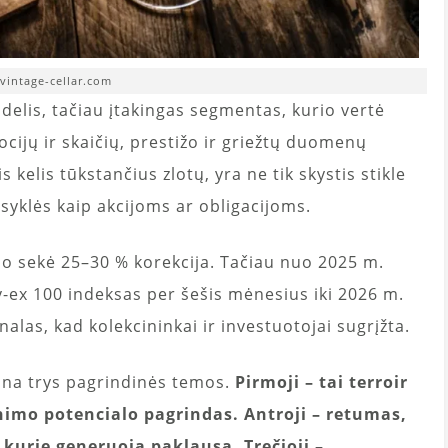
 vintage-cellar.com
idelis, tačiau įtakingas segmentas, kurio vertė
mocijų ir skaičių, prestižo ir griežtų duomenų
 kelis tūkstančius zlotų, yra ne tik skystis stikle
aisyklės kaip akcijoms ar obligacijoms.
rio sekė 25–30 % korekcija. Tačiau nuo 2025 m.
v-ex 100 indeksas per šešis mėnesius iki 2026 m.
alas, kad kolekcininkai ir investuotojai sugrįžta.
ina trys pagrindinės temos.
Pirmoji – tai terroir
inimo potencialo pagrindas. Antroji – retumas,
 kurie generuoja paklausą. Trečioji –