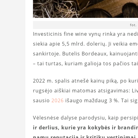
fot.
Investicinis fine wine vynų rinka yra ned
siekia apie 5,5 mlrd. dolerių. Ji veikia e
sankirtoje. Butelis Bordeaux, kainuojantis
– tai turtas, kuriam galioja tos pačios t
2022 m. spalis atnešė kainų piką, po ku
rugsėjo aiškiai matomas atsigavimas: Li
sausio
2026
išaugo maždaug 3 %. Tai sign
Vėlesnėse dalyse parodysiu, kaip persip
ir derlius, kurie yra kokybės ir brand
namų reputacija ir kritikų vertinimai,