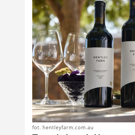
fot. hentleyfarm.com.au