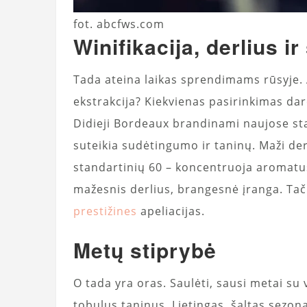
fot. abcfws.com
Winifikacija, derlius i
Tada ateina laikas sprendimams rūsyje. Ą
ekstrakcija? Kiekvienas pasirinkimas dar
Didieji Bordeaux brandinami naujose st
suteikia sudėtingumo ir taninų. Maži derl
standartinių 60 – koncentruoja aromatus
mažesnis derlius, brangesnė įranga. Tači
prestižines
apeliacijas.
Metų stiprybė
O tada yra oras. Saulėti, sausi metai su 
tobulus taninus. Lietingas, šaltas sezon