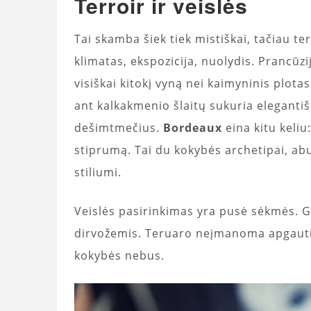
Terroir ir veislės
Tai skamba šiek tiek mistiškai, tačiau te
klimatas, ekspozicija, nuolydis. Prancūzi
visiškai kitokį vyną nei kaimyninis plot
ant kalkakmenio šlaitų sukuria elegantiš
dešimtmečius.
Bordeaux
eina kitu keliu
stiprumą. Tai du kokybės archetipai, abu
stiliumi.
Veislės pasirinkimas yra pusė sėkmės. Ge
dirvožemis. Teruaro neįmanoma apgauti ag
kokybės nebus.