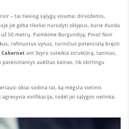
rroir – tai tiesiog sąlygų visuma: dirvožemis,
joje jie geba tiksliai nurodyti sklypus, kurie duoda
as už 50 metrų. Paimkime Burgundiją: Pinot Noir
kus, rafinuotus vynus, turinčius potencialą bręsti
:
Cabernet
ant žvyro suteikia struktūrą, taninus,
 pateisinantys aukštas kainas, tik skirtingu
riausi ūkiai sodina tai, ką mėgsta vietinis
resyvia vinifikacija, todėl jei sąlygos netinka,