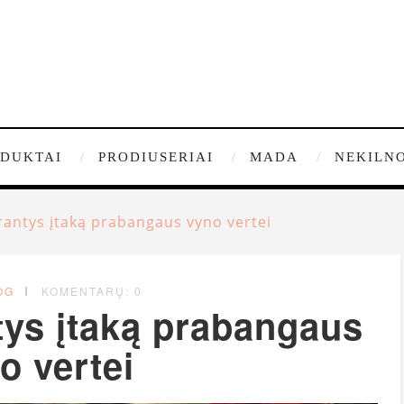
DUKTAI
PRODIUSERIAI
MADA
NEKILNO
arantys įtaką prabangaus vyno vertei
OG
KOMENTARŲ: 0
tys įtaką prabangaus
o vertei