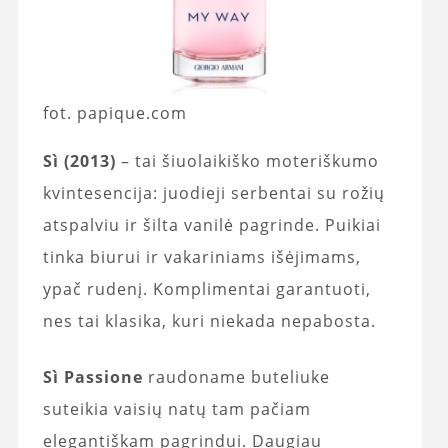
fot. papique.com
Sì (2013)
– tai šiuolaikiško moteriškumo
kvintesencija: juodieji serbentai su rožių
atspalviu ir šilta vanilė pagrinde. Puikiai
tinka biurui ir vakariniams išėjimams,
ypač rudenį. Komplimentai garantuoti,
nes tai klasika, kuri niekada nepabosta.
Sì Passione
raudoname buteliuke
suteikia vaisių natų tam pačiam
elegantiškam pagrindui. Daugiau