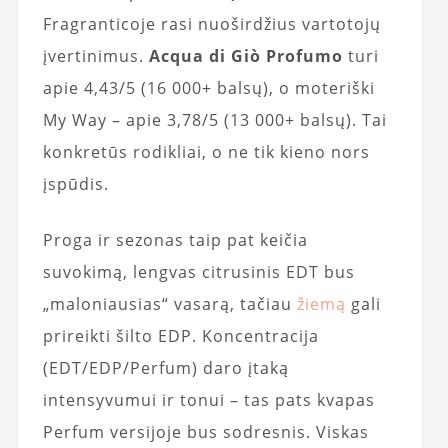
Fragranticoje rasi nuoširdžius vartotojų
įvertinimus.
Acqua di Giò Profumo
turi
apie 4,43/5 (16 000+ balsų), o moteriški
My Way – apie 3,78/5 (13 000+ balsų). Tai
konkretūs rodikliai, o ne tik kieno nors
įspūdis.
Proga ir sezonas taip pat keičia
suvokimą, lengvas citrusinis EDT bus
„maloniausias“ vasarą, tačiau
žiemą
gali
prireikti šilto EDP. Koncentracija
(EDT/EDP/Perfum) daro įtaką
intensyvumui ir tonui – tas pats kvapas
Perfum versijoje bus sodresnis. Viskas