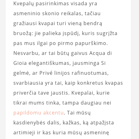
Kvepalų pasirinkimas visada yra
asmeninio skonio reikalas, tačiau
gražiausi kvapai turi vieną bendrą
bruožą: jie palieka įspūdį, kuris sugrįžta
pas mus ilgai po pirmo papurškimo.
Nesvarbu, ar tai būtų gaivus Acqua di
Gioia elegantiškumas, jausminga Si
gelmė, ar Privé linijos rafinuotumas,
svarbiausia yra tai, kaip konkretus kvapas
priverčia tave jaustis. Kvepalai, kurie
tikrai mums tinka, tampa daugiau nei
papildomu akcentu
. Tai mūsų
kasdienybės dalis, kažkas, ką atpažįsta
artimieji ir kas kuria mūsų asmeninę