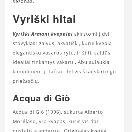
sezonas.
Vyriški hitai
Vyriški Armani kvepalai
skirstomi į dvi
stovyklas: gaivūs, akvatiški, kurie kvepia
elegantišku vasaros rytu, ir šilti, saldūs,
idealiai tinkantys vakarui. Abu sulaukia
komplimentų, tačiau dėl visiškai skirtingų
priežasčių.
Acqua di Giò
Acqua di Giò (1996), sukurta Alberto
Morillaso, yra kvapas, kuris vis dar
nustato standartus. Originalas kvepia