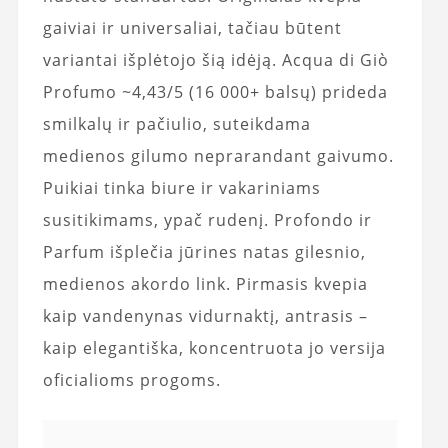
gaiviai ir universaliai, tačiau būtent
variantai išplėtojo šią idėją. Acqua di Giò
Profumo ~4,43/5 (16 000+ balsų) prideda
smilkalų ir pačiulio, suteikdama
medienos gilumo neprarandant gaivumo.
Puikiai tinka biure ir vakariniams
susitikimams, ypač rudenį. Profondo ir
Parfum išplečia jūrines natas gilesnio,
medienos akordo link. Pirmasis kvepia
kaip vandenynas vidurnaktį, antrasis –
kaip elegantiška, koncentruota jo versija
oficialioms progoms.