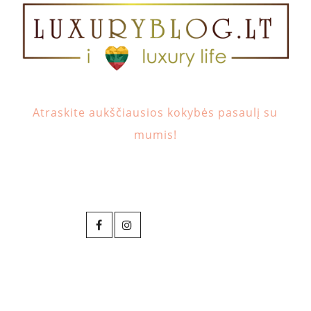
Atraskite aukščiausios kokybės pasaulį su
mumis!