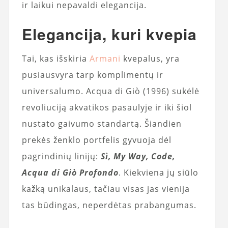
ir laikui nepavaldi elegancija.
Elegancija, kuri kvepia
Tai, kas išskiria
Armani
kvepalus, yra
pusiausvyra tarp komplimentų ir
universalumo. Acqua di Giò (1996) sukėlė
revoliuciją akvatikos pasaulyje ir iki šiol
nustato gaivumo standartą. Šiandien
prekės ženklo portfelis gyvuoja dėl
pagrindinių linijų:
Sì, My Way, Code,
Acqua di Giò Profondo
. Kiekviena jų siūlo
kažką unikalaus, tačiau visas jas vienija
tas būdingas, neperdėtas prabangumas.