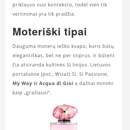
priklauso nuo konteksto, todėl vien tik
vertinimai yra tik pradžia.
Moteriški tipai
Dauguma moterų ieško kvapo, kuris būtų
elegantiškas, bet ne per stiprus. Ir būtent
čia atsiranda kultinės Sì linijos. Lietuvos
portaluose (pvz., Wizaż) Sì, Sì Passione,
My Way ir Acqua di Gioi
a dažnai minimi
kaip „gražiausi“.