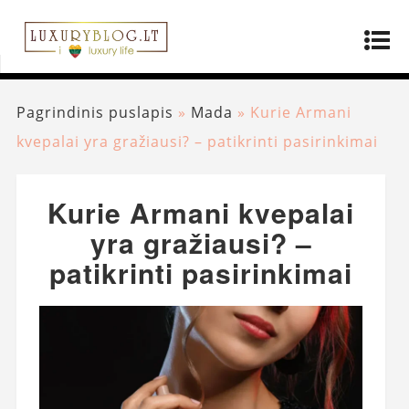
Pagrindinis puslapis
»
Mada
»
Kurie Armani
kvepalai yra gražiausi? – patikrinti pasirinkimai
Kurie Armani kvepalai
yra gražiausi? –
patikrinti pasirinkimai