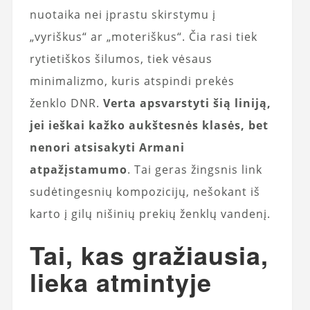
nuotaika nei įprastu skirstymu į
„vyriškus“ ar „moteriškus“. Čia rasi tiek
rytietiškos šilumos, tiek vėsaus
minimalizmo, kuris atspindi prekės
ženklo DNR.
Verta apsvarstyti šią liniją,
jei ieškai kažko aukštesnės klasės, bet
nenori atsisakyti Armani
atpažįstamumo
. Tai geras žingsnis link
sudėtingesnių kompozicijų, nešokant iš
karto į gilų nišinių prekių ženklų vandenį.
Tai, kas gražiausia,
lieka atmintyje