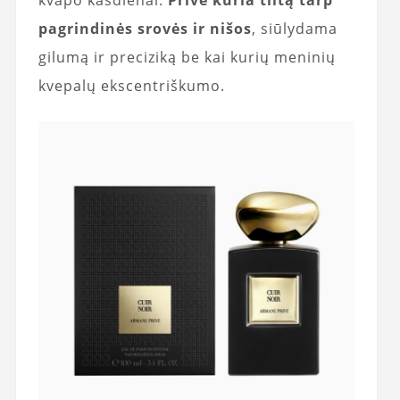
kvapo kasdienai.
Privé kuria tiltą tarp
pagrindinės srovės ir nišos
, siūlydama
gilumą ir preciziką be kai kurių meninių
kvepalų ekscentriškumo.