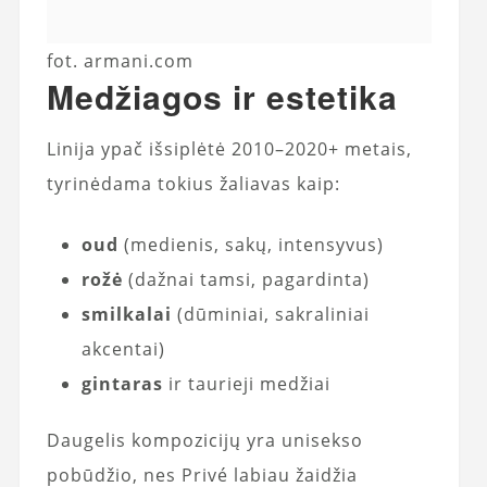
fot. armani.com
Medžiagos ir estetika
Linija ypač išsiplėtė 2010–2020+ metais,
tyrinėdama tokius žaliavas kaip:
oud
(medienis, sakų, intensyvus)
rožė
(dažnai tamsi, pagardinta)
smilkalai
(dūminiai, sakraliniai
akcentai)
gintaras
ir taurieji medžiai
Daugelis kompozicijų yra unisekso
pobūdžio, nes Privé labiau žaidžia