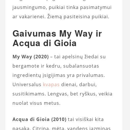
jausmingumo, puikiai tinka pasimatymui
ar vakarienei. Žiemą pasiteisina puikiai.
Gaivumas My Way ir
Acqua di Gioia
My Way (2020)
– tai apelsinų žiedai su
bergamote ir kedru, subalansuotas
ingredientų įsigijimas yra privalumas.
Universalus
kvapas
dienai, darbui,
susitikimams. Lengvas, bet ryškus, veikia
nuolat visus metus.
Acqua di Gioia (2010)
tai visiškai kita
pasaka. Citrina, mėta, vandens jazminas