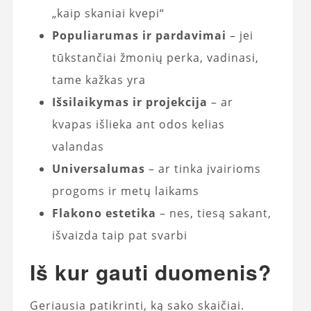
„kaip skaniai kvepi“
Populiarumas ir pardavimai
– jei
tūkstančiai žmonių perka, vadinasi,
tame kažkas yra
Išsilaikymas ir projekcija
– ar
kvapas išlieka ant odos kelias
valandas
Universalumas
– ar tinka įvairioms
progoms ir metų laikams
Flakono estetika
– nes, tiesą sakant,
išvaizda taip pat svarbi
Iš kur gauti duomenis?
Geriausia patikrinti, ką sako skaičiai.