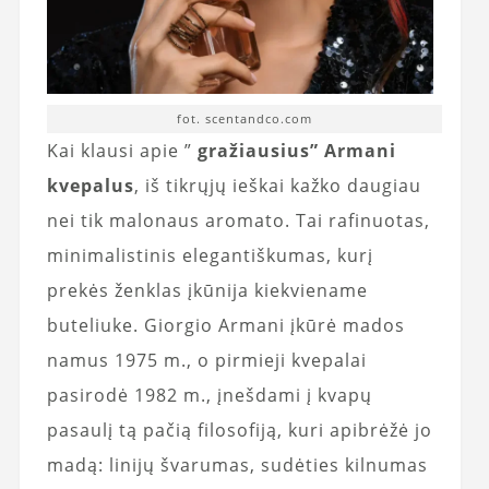
fot. scentandco.com
Kai klausi apie ”
gražiausius” Armani
kvepalus
, iš tikrųjų ieškai kažko daugiau
nei tik malonaus aromato. Tai rafinuotas,
minimalistinis elegantiškumas, kurį
prekės ženklas įkūnija kiekviename
buteliuke. Giorgio Armani įkūrė mados
namus 1975 m., o pirmieji kvepalai
pasirodė 1982 m., įnešdami į kvapų
pasaulį tą pačią filosofiją, kuri apibrėžė jo
madą: linijų švarumas, sudėties kilnumas