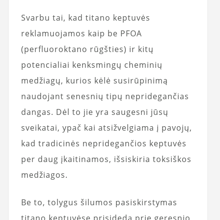
Svarbu tai, kad titano keptuvės
reklamuojamos kaip be PFOA
(perfluoroktano rūgšties) ir kitų
potencialiai kenksmingų cheminių
medžiagų, kurios kėlė susirūpinimą
naudojant senesnių tipų nepridegančias
dangas. Dėl to jie yra saugesni jūsų
sveikatai, ypač kai atsižvelgiama į pavojų,
kad tradicinės nepridegančios keptuvės
per daug įkaitinamos, išsiskiria toksiškos
medžiagos.
Be to, tolygus šilumos pasiskirstymas
titano keptuvėse prisideda prie geresnio