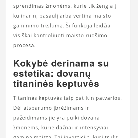
sprendimas žmonėms, kurie tik žengia į
kulinarinį pasaulį arba vertina maisto
gaminimo tikslumą. Ši funkcija leidžia
visiškai kontroliuoti maisto ruošimo
procesą.
Kokybė derinama su
estetika: dovanų
titaninės keptuvės
Titaninės keptuvės taip pat itin patvarios.
Dėl atsparumo įbrėžimams ir
pažeidimams jie yra puiki dovana
žmonėms, kurie dažnai ir intensyviai
gamina maistą. Tai investicija, kuri truks