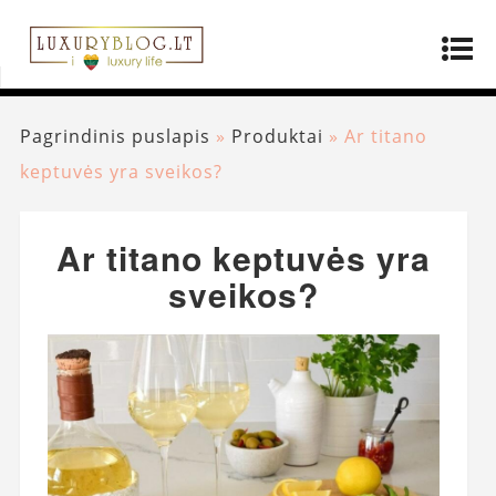
Pagrindinis puslapis
»
Produktai
»
Ar titano
keptuvės yra sveikos?
Ar titano keptuvės yra
sveikos?