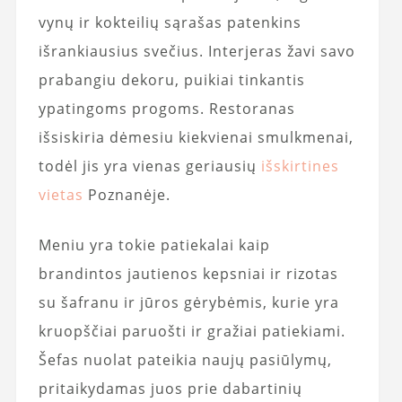
vynų ir kokteilių sąrašas patenkins
išrankiausius svečius. Interjeras žavi savo
prabangiu dekoru, puikiai tinkantis
ypatingoms progoms. Restoranas
išsiskiria dėmesiu kiekvienai smulkmenai,
todėl jis yra vienas geriausių
išskirtines
vietas
Poznanėje.
Meniu yra tokie patiekalai kaip
brandintos jautienos kepsniai ir rizotas
su šafranu ir jūros gėrybėmis, kurie yra
kruopščiai paruošti ir gražiai patiekiami.
Šefas nuolat pateikia naujų pasiūlymų,
pritaikydamas juos prie dabartinių