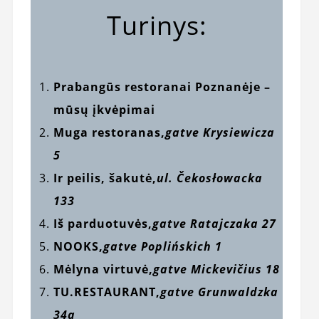
Turinys:
Prabangūs restoranai Poznanėje –
mūsų įkvėpimai
Muga restoranas,
gatve Krysiewicza
5
Ir peilis, šakutė,
ul. Čekosłowacka
133
Iš parduotuvės,
gatve Ratajczaka 27
NOOKS,
gatve Poplińskich 1
Mėlyna virtuvė,
gatve Mickevičius 18
TU.RESTAURANT,
gatve Grunwaldzka
34a