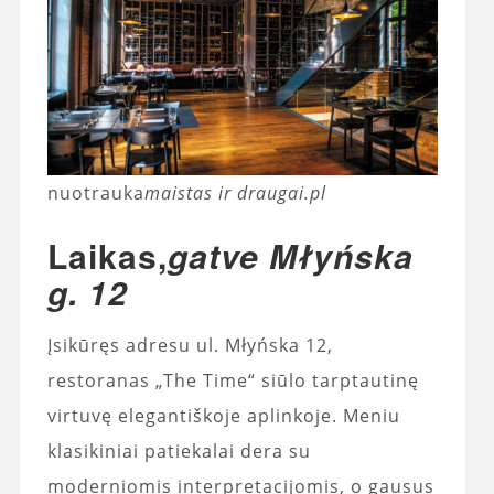
nuotrauka
maistas ir draugai.pl
Laikas,
gatve Młyńska
g. 12
Įsikūręs adresu ul. Młyńska 12,
restoranas „The Time“ siūlo tarptautinę
virtuvę elegantiškoje aplinkoje. Meniu
klasikiniai patiekalai dera su
moderniomis interpretacijomis, o gausus