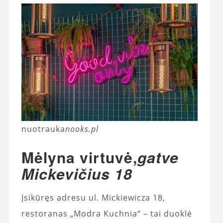
nuotrauka
nooks.pl
Mėlyna virtuvė,
gatve
Mickevičius 18
Įsikūręs adresu ul. Mickiewicza 18,
restoranas „Modra Kuchnia“ – tai duoklė