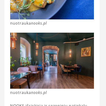
nuotrauka
nooks.pl
nuotrauka
nooks.pl
NOOKS išsiskiria ir sezoninių patiekalų