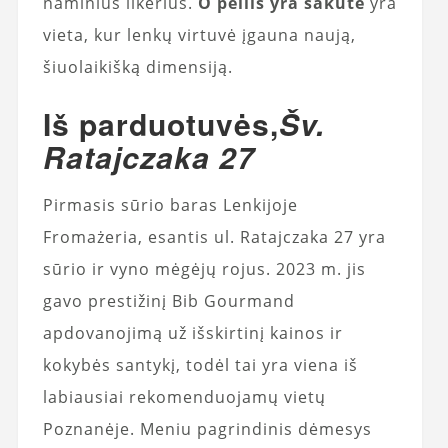
naminius likerius.
O peilis yra šakutė
yra
vieta, kur lenkų virtuvė įgauna naują,
šiuolaikišką dimensiją.
Iš parduotuvės,
Šv.
Ratajczaka 27
Pirmasis sūrio baras Lenkijoje
Fromażeria, esantis ul. Ratajczaka 27 yra
sūrio ir vyno mėgėjų rojus. 2023 m. jis
gavo prestižinį Bib Gourmand
apdovanojimą už išskirtinį kainos ir
kokybės santykį, todėl tai yra viena iš
labiausiai rekomenduojamų vietų
Poznanėje. Meniu pagrindinis dėmesys