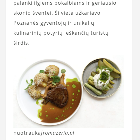
palanki ilgiems pokalbiams ir geriausio
skonio šventei. Ši vieta užkariavo
Poznanės gyventojų ir unikalių
kulinarinių potyrių ieškančių turistų
širdis.
nuotrauka
fromazeria.pl