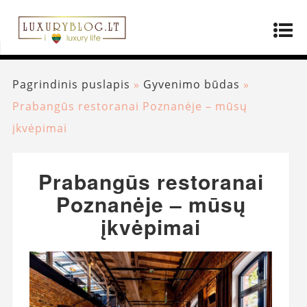
Pagrindinis puslapis
»
Gyvenimo būdas
»
Prabangūs restoranai Poznanėje – mūsų
įkvėpimai
Prabangūs restoranai
Poznanėje – mūsų
įkvėpimai