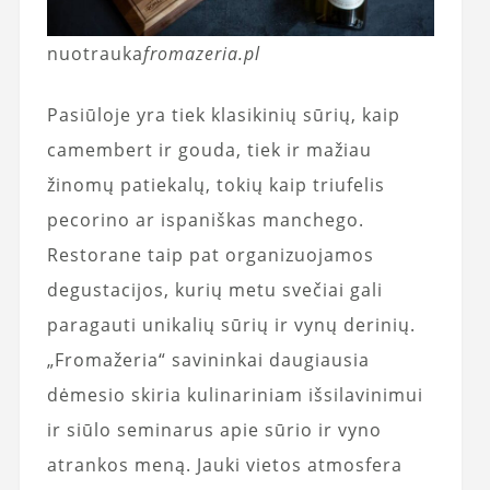
nuotrauka
fromazeria.pl
Pasiūloje yra tiek klasikinių sūrių, kaip
camembert ir gouda, tiek ir mažiau
žinomų patiekalų, tokių kaip triufelis
pecorino ar ispaniškas manchego.
Restorane taip pat organizuojamos
degustacijos, kurių metu svečiai gali
paragauti unikalių sūrių ir vynų derinių.
„Fromažeria“ savininkai daugiausia
dėmesio skiria kulinariniam išsilavinimui
ir siūlo seminarus apie sūrio ir vyno
atrankos meną. Jauki vietos atmosfera