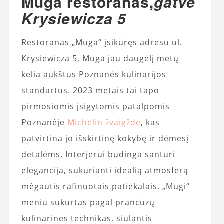
Muga restoranas,
gatve
Krysiewicza 5
Restoranas „Muga“ įsikūręs adresu ul.
Krysiewicza 5, Muga jau daugelį metų
kelia aukštus Poznanės kulinarijos
standartus. 2023 metais tai tapo
pirmosiomis įsigytomis patalpomis
Poznanėje
Michelin žvaigždė
, kas
patvirtina jo išskirtinę kokybę ir dėmesį
detalėms. Interjerui būdinga santūri
elegancija, sukurianti idealią atmosferą
mėgautis rafinuotais patiekalais. „Mugi“
meniu sukurtas pagal prancūzų
kulinarines technikas, siūlantis