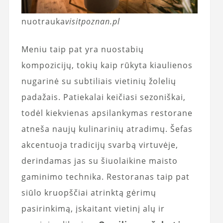
nuotrauka
visitpoznan.pl
Meniu taip pat yra nuostabių
kompozicijų, tokių kaip rūkyta kiaulienos
nugarinė su subtiliais vietinių žolelių
padažais. Patiekalai keičiasi sezoniškai,
todėl kiekvienas apsilankymas restorane
atneša naujų kulinarinių atradimų. Šefas
akcentuoja tradicijų svarbą virtuvėje,
derindamas jas su šiuolaikine maisto
gaminimo technika. Restoranas taip pat
siūlo kruopščiai atrinktą gėrimų
pasirinkimą, įskaitant vietinį alų ir