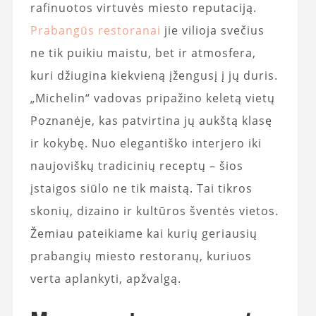
rafinuotos virtuvės miesto reputaciją.
Prabangūs restoranai
jie vilioja svečius
ne tik puikiu maistu, bet ir atmosfera,
kuri džiugina kiekvieną įžengusį į jų duris.
„Michelin“ vadovas pripažino keletą vietų
Poznanėje, kas patvirtina jų aukštą klasę
ir kokybę. Nuo elegantiško interjero iki
naujoviškų tradicinių receptų – šios
įstaigos siūlo ne tik maistą. Tai tikros
skonių, dizaino ir kultūros šventės vietos.
Žemiau pateikiame kai kurių geriausių
prabangių miesto restoranų, kuriuos
verta aplankyti, apžvalgą.