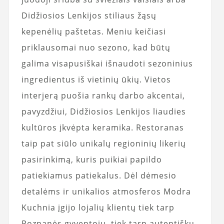
Didžiosios Lenkijos stiliaus žąsų
kepenėlių paštetas. Meniu keičiasi
priklausomai nuo sezono, kad būtų
galima visapusiškai išnaudoti sezoninius
ingredientus iš vietinių ūkių. Vietos
interjerą puošia rankų darbo akcentai,
pavyzdžiui, Didžiosios Lenkijos liaudies
kultūros įkvėpta keramika. Restoranas
taip pat siūlo unikalų regioninių likerių
pasirinkimą, kuris puikiai papildo
patiekiamus patiekalus. Dėl dėmesio
detalėms ir unikalios atmosferos Modra
Kuchnia įgijo lojalių klientų tiek tarp
Poznanės gyventojų, tiek tarp autentiškų