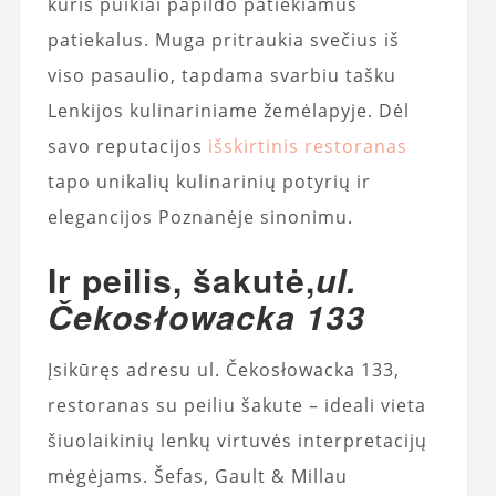
kuris puikiai papildo patiekiamus
patiekalus. Muga pritraukia svečius iš
viso pasaulio, tapdama svarbiu tašku
Lenkijos kulinariniame žemėlapyje. Dėl
savo reputacijos
išskirtinis restoranas
tapo unikalių kulinarinių potyrių ir
elegancijos Poznanėje sinonimu.
Ir peilis, šakutė,
ul.
Čekosłowacka 133
Įsikūręs adresu ul. Čekosłowacka 133,
restoranas su peiliu šakute – ideali vieta
šiuolaikinių lenkų virtuvės interpretacijų
mėgėjams. Šefas, Gault & Millau