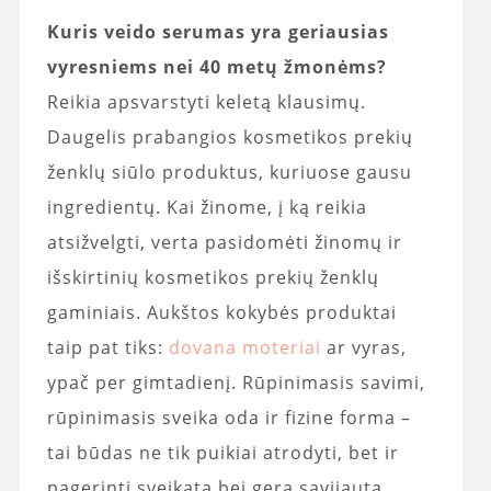
Kuris veido serumas yra geriausias
vyresniems nei 40 metų žmonėms?
Reikia apsvarstyti keletą klausimų.
Daugelis prabangios kosmetikos prekių
ženklų siūlo produktus, kuriuose gausu
ingredientų. Kai žinome, į ką reikia
atsižvelgti, verta pasidomėti žinomų ir
išskirtinių kosmetikos prekių ženklų
gaminiais. Aukštos kokybės produktai
taip pat tiks:
dovana moteriai
ar vyras,
ypač per gimtadienį. Rūpinimasis savimi,
rūpinimasis sveika oda ir fizine forma –
tai būdas ne tik puikiai atrodyti, bet ir
pagerinti sveikatą bei gerą savijautą.