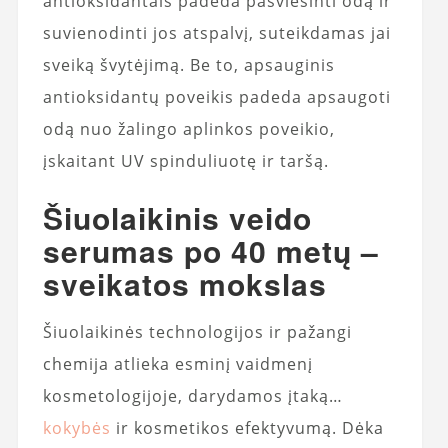
antioksidantais padeda pašviesinti odą ir
suvienodinti jos atspalvį, suteikdamas jai
sveiką švytėjimą. Be to, apsauginis
antioksidantų poveikis padeda apsaugoti
odą nuo žalingo aplinkos poveikio,
įskaitant UV spinduliuotę ir taršą.
Šiuolaikinis veido
serumas po 40 metų –
sveikatos mokslas
Šiuolaikinės technologijos ir pažangi
chemija atlieka esminį vaidmenį
kosmetologijoje, darydamos įtaką…
kokybės
ir kosmetikos efektyvumą. Dėka