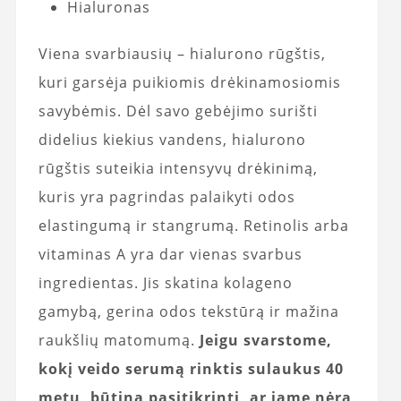
Hialuronas
Viena svarbiausių – hialurono rūgštis,
kuri garsėja puikiomis drėkinamosiomis
savybėmis. Dėl savo gebėjimo surišti
didelius kiekius vandens, hialurono
rūgštis suteikia intensyvų drėkinimą,
kuris yra pagrindas palaikyti odos
elastingumą ir stangrumą. Retinolis arba
vitaminas A yra dar vienas svarbus
ingredientas. Jis skatina kolageno
gamybą, gerina odos tekstūrą ir mažina
raukšlių matomumą.
Jeigu svarstome,
kokį veido serumą rinktis sulaukus 40
metų, būtina pasitikrinti, ar jame nėra