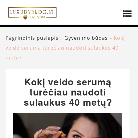
Pagrindinis puslapis
»
Gyvenimo būdas
»
Kokį
veido serumą turėčiau naudoti sulaukus 40
metų?
Kokį veido serumą
turėčiau naudoti
sulaukus 40 metų?