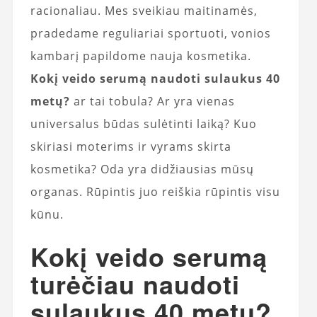
racionaliau. Mes sveikiau maitinamės,
pradedame reguliariai sportuoti, vonios
kambarį papildome nauja kosmetika.
Kokį veido serumą naudoti sulaukus 40
metų?
ar tai tobula? Ar yra vienas
universalus būdas sulėtinti laiką? Kuo
skiriasi moterims ir vyrams skirta
kosmetika? Oda yra didžiausias mūsų
organas. Rūpintis juo reiškia rūpintis visu
kūnu.
Kokį veido serumą
turėčiau naudoti
sulaukus 40 metų?