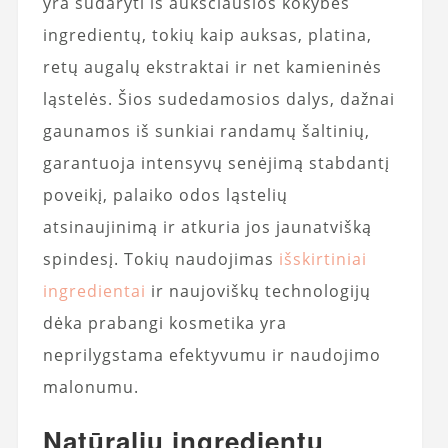
yra sudaryti iš aukščiausios kokybės
ingredientų, tokių kaip auksas, platina,
retų augalų ekstraktai ir net kamieninės
ląstelės. Šios sudedamosios dalys, dažnai
gaunamos iš sunkiai randamų šaltinių,
garantuoja intensyvų senėjimą stabdantį
poveikį, palaiko odos ląstelių
atsinaujinimą ir atkuria jos jaunatvišką
spindesį. Tokių naudojimas
išskirtiniai
ingredientai
ir naujoviškų technologijų
dėka prabangi kosmetika yra
neprilygstama efektyvumu ir naudojimo
malonumu.
Natūralių ingredientų