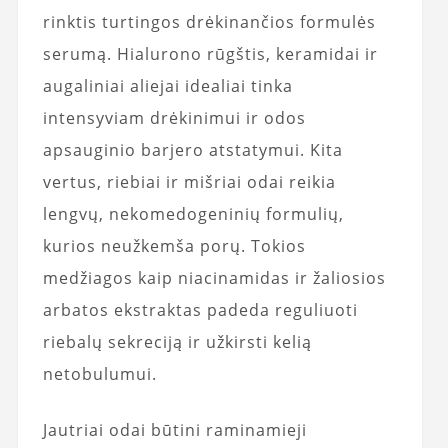
rinktis turtingos drėkinančios formulės
serumą. Hialurono rūgštis, keramidai ir
augaliniai aliejai idealiai tinka
intensyviam drėkinimui ir odos
apsauginio barjero atstatymui. Kita
vertus, riebiai ir mišriai odai reikia
lengvų, nekomedogeninių formulių,
kurios neužkemša porų. Tokios
medžiagos kaip niacinamidas ir žaliosios
arbatos ekstraktas padeda reguliuoti
riebalų sekreciją ir užkirsti kelią
netobulumui.
Jautriai odai būtini raminamieji